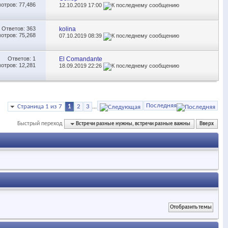
отров: 77,486
12.10.2019
17:00
Ответов:
363
kolina
отров: 75,268
07.10.2019
08:39
Ответов:
1
El Comandante
отров: 12,281
18.09.2019
22:26
Последняя
Страница 1 из 7
1
2
3
...
Быстрый переход
Встречи разные нужны, встречи разные важны
Вверх