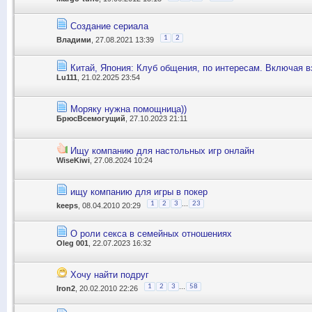
Создание сериала
1
2
Владими
, 27.08.2021 13:39
Китай, Япония: Клуб общения, по интересам. Включая в
Lu111
, 21.02.2025 23:54
Моряку нужна помощница))
БрюсВсемогущий
, 27.10.2023 21:11
Ищу компанию для настольных игр онлайн
WiseKiwi
, 27.08.2024 10:24
ищу компанию для игры в покер
...
1
2
3
23
keeps
, 08.04.2010 20:29
О роли секса в семейных отношениях
Oleg 001
, 22.07.2023 16:32
Хочу найти подруг
...
1
2
3
58
Iron2
, 20.02.2010 22:26