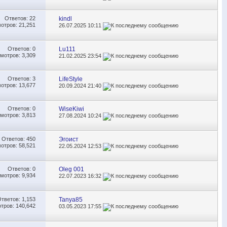
Ответов:
22
kindl
отров: 21,251
26.07.2025
10:11
Ответов:
0
Lu111
мотров: 3,309
21.02.2025
23:54
Ответов:
3
LifeStyle
отров: 13,677
20.09.2024
21:40
Ответов:
0
WiseKiwi
мотров: 3,813
27.08.2024
10:24
Ответов:
450
Эгоист
отров: 58,521
22.05.2024
12:53
Ответов:
0
Oleg 001
мотров: 9,934
22.07.2023
16:32
Ответов:
1,153
Tanya85
тров: 140,642
03.05.2023
17:55