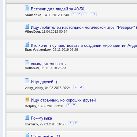
Встречи для людей за 40-50..
...
1
2
3
21
Smilechka
, 14.06.2012 12:40
Ищу любителей настольной логической игры "Реверси" (
VibroDog
, 11.04.2012 00:34
Кто хочет поучавствовать в создании мироприятия Анд
Stas Vostrenkov
, 02.11.2019 08:26
самодеятельность
mulan3d
, 03.11.2018 23:33
Ищу друзей ;)
1
2
vicky_vicky
, 04.08.2013 20:24
Ищу странных, но хороших друзей
1
2
Delphy
, 16.06.2013 23:31
Рок-музыка
1
2
Кэттико
, 27.03.2013 16:53
С кем пойти..??