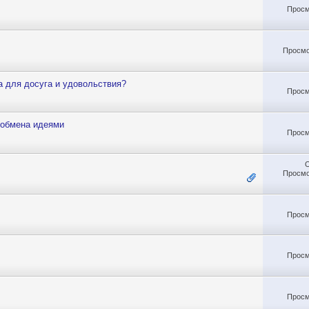
Просм
Просмо
а для досуга и удовольствия?
Просм
 обмена идеями
Просм
Просмо
Просм
Просм
Просм