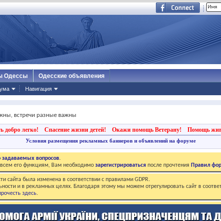
ы Одессы
Одесские объявления
ума
Навигация
жны, встречи разные важны
ь добро легко!
Спасение жизни детей!
Окажи помощь Ветерану!
Помощь жи
Условия размещения рекламных баннеров и объявлений на форуме
о задаваемых вопросов
.
о всем его функциям, Вам необходимо
зарегистрироваться
после прочтения
Правил фо
ти сайта была изменена в соответствии с правилами GDPR.
ьности и в рекламных целях. Благодаря этому мы можем отрегулировать сайт в соотве
рочесть здесь
.