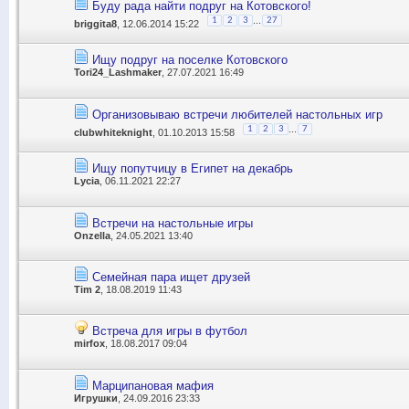
Буду рада найти подруг на Котовского!
...
1
2
3
27
briggita8
, 12.06.2014 15:22
Ищу подруг на поселке Котовского
Tori24_Lashmaker
, 27.07.2021 16:49
Организовываю встречи любителей настольных игр
...
1
2
3
7
clubwhiteknight
, 01.10.2013 15:58
Ищу попутчицу в Египет на декабрь
Lycia
, 06.11.2021 22:27
Встречи на настольные игры
Onzella
, 24.05.2021 13:40
Семейная пара ищет друзей
Tim 2
, 18.08.2019 11:43
Встреча для игры в футбол
mirfox
, 18.08.2017 09:04
Марципановая мафия
Игрушки
, 24.09.2016 23:33