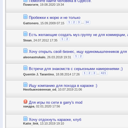
Помогите найти человека в Одессе.
Помогите
, 19.08.2020 19:34
Пробежки к морю и не только
...
1
2
3
34
Gattonero
, 15.09.2009 07:15
Есть желающие создать муз.группу не для коммерции, 
1
2
Stean
, 24.07.2012 17:35
Хочу открыть свой бизнес, ищу единомышленников для
1
2
aleonastrukalo
, 26.03.2018 19:31
Встречи для знакомств с серьезными намерениями ;)
...
1
2
3
421
Quentin J. Tarantino
, 18.08.2014 17:26
Ищу компанию для похода в караоке :)
Необыкновенная_od
, 10.07.2019 21:06
Для игры по сети в garry's mod
хандра
, 02.01.2020 17:56
Хочу отдохнуть караоке, клуб
Katte_link
, 13.10.2019 19:10