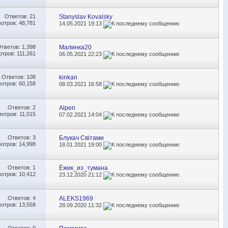
Ответов:
21
Stanyslav Kovalsky
отров: 48,781
14.05.2021
19:13
Ответов:
1,398
Малинка20
тров: 111,261
06.05.2021
22:23
Ответов:
108
kinkan
отров: 60,158
08.03.2021
16:58
Ответов:
2
Alpen
отров: 11,015
07.02.2021
14:04
Ответов:
3
Блукач Світами
отров: 14,998
18.01.2021
19:00
Ответов:
1
Ёжик_из_тумана
отров: 10,412
23.12.2020
21:12
Ответов:
4
ALEKS1969
отров: 13,558
28.09.2020
11:32