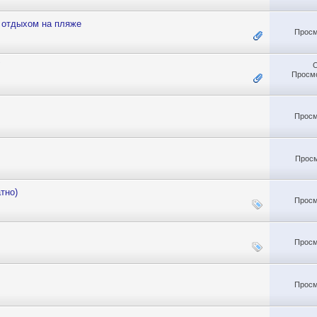
 отдыхом на пляже
Просм
"
Просмо
Просм
Просм
тно)
Просм
Просм
Просм