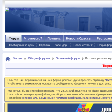
Форум
Что нового?
Правила
Новости Одессы
Ресторан
Сообщения за день
Справка
Календарь
Сообщество
Опции фор
Форум
Общие форумы
Основной форум
Встречи разные ну
Творит
Если это Ваш первый визит на наш форум, рекомендуем прочесть страницу
Част
Чтобы иметь возможность оставлять сообщения на форуме и получить доступ к
Мы хотели бы Вас поинформировать, что 23.05.2018 политика конфиденциальнос
Наш сайт использует куки-файлы для сбора статистики, обеспечения функционал
Подробнее
о персональных данных и политике конфиденциальности вы можете п