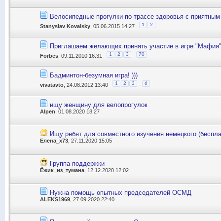
Велосипедные прогулки по трассе здоровья с приятным
1
2
Stanyslav Kovalsky
, 05.06.2015 14:27
Приглашаем желающих принять участие в игре "Мафия
...
1
2
3
70
Forbes
, 09.11.2010 16:31
Бадминтон-безумная игра! )))
...
1
2
3
6
vivatavto
, 24.08.2012 13:40
ищу женщину для велопрогулок
Alpen
, 01.08.2020 18:27
Ищу ребят для совместного изучения немецкого (беспла
Елена_x73
, 27.11.2020 15:05
Группа поддержки
Ёжик_из_тумана
, 12.12.2020 12:02
Нужна помощь опытных председателей ОСМД
ALEKS1969
, 27.09.2020 22:40