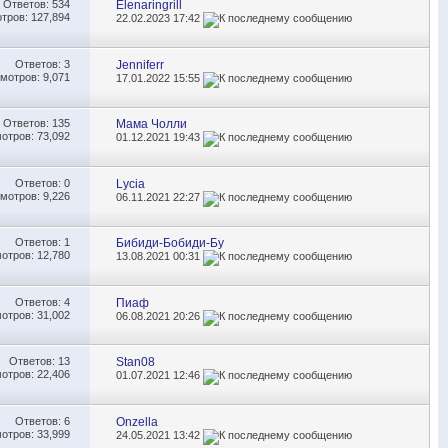
Ответов:
534
Elenaringrill
тров: 127,894
22.02.2023
17:42
Ответов:
3
Jenniferr
мотров: 9,071
17.01.2022
15:55
Ответов:
135
Мама Чолли
отров: 73,092
01.12.2021
19:43
Ответов:
0
Lycia
мотров: 9,226
06.11.2021
22:27
Ответов:
1
Бибиди-Бобиди-Бу
отров: 12,780
13.08.2021
00:31
Ответов:
4
Пиаф
отров: 31,002
06.08.2021
20:26
Ответов:
13
Stan08
отров: 22,406
01.07.2021
12:46
Ответов:
6
Onzella
отров: 33,999
24.05.2021
13:42