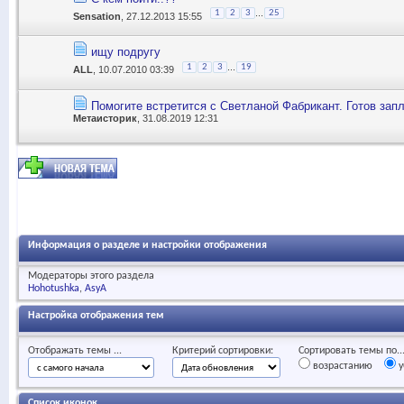
...
1
2
3
25
Sensation
, 27.12.2013 15:55
ищу подругу
...
1
2
3
19
ALL
, 10.07.2010 03:39
Помогите встретится с Светланой Фабрикант. Готов запл
Метаисторик
, 31.08.2019 12:31
Информация о разделе и настройки отображения
Модераторы этого раздела
Hohotushka
AsyA
Настройка отображения тем
Отображать темы ...
Критерий сортировки:
Сортировать темы по..
возрастанию
у
Список иконок