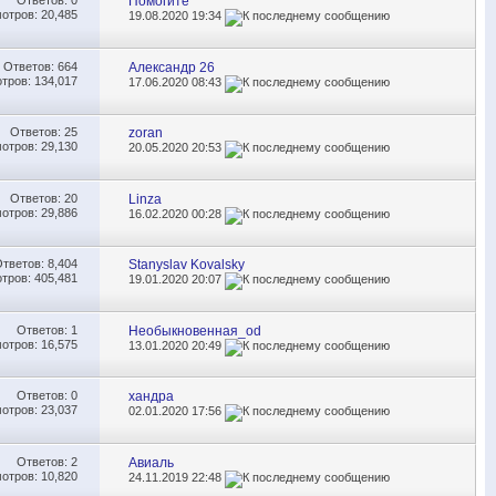
Ответов:
0
Помогите
отров: 20,485
19.08.2020
19:34
Ответов:
664
Александр 26
тров: 134,017
17.06.2020
08:43
Ответов:
25
zoran
отров: 29,130
20.05.2020
20:53
Ответов:
20
Linza
отров: 29,886
16.02.2020
00:28
Ответов:
8,404
Stanyslav Kovalsky
тров: 405,481
19.01.2020
20:07
Ответов:
1
Необыкновенная_od
отров: 16,575
13.01.2020
20:49
Ответов:
0
хандра
отров: 23,037
02.01.2020
17:56
Ответов:
2
Авиаль
отров: 10,820
24.11.2019
22:48