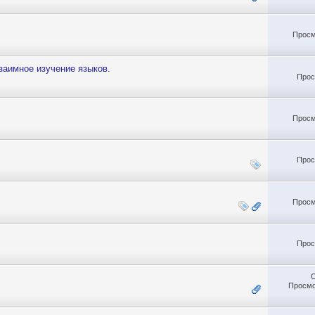
Просм
заимное изучение языков.
Прос
Просм
Прос
Просм
Прос
Просмо