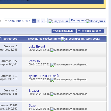
Последняя
Страница 1 из 7
1
2
3
...
3
Опции раздела
Поиск по разделу
/
Просмотров
Последнее сообщение от
Ответов:
0
Luke Bryant
мотров: 1,286
25.05.2026
12:06
Ответов:
327
PensUA
отров: 68,868
09.04.2026
17:51
Ответов:
519
Денис ТЕРНОВСКИЙ
тров: 196,113
03.02.2026
22:19
Ответов:
0
Brazzer
осмотров: 688
29.01.2026
13:16
тветов:
35,811
Soxo
ов: 1,340,340
14.12.2025
10:45