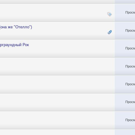
Просм
она же "Отелло")
Просм
ерграундный Рок
Просм
Просм
Просм
Просм
Просм