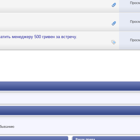
Просм
Просм
атить менеджеру 500 гривен за встречу.
Просм
.
быванию
Ваши права