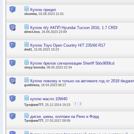
Куплю прицеп
shumka
, 03.08.2023 21:01
Куплю б/у АКПП Hyundai Tucson 2016, 1.7 CRDI
direct.bss
, 16.06.2023 23:09
Куплю Toyo Open Country H/T 235/60 R17
ded1
, 15.05.2023 19:23
Куплю брелок сигнализации Sheriff 5btx900lcd
sinyy boroda
, 08.05.2023 22:34
Куплю повозку и только на автомате год от 2018 бюджет
goldirena
, 18.04.2023 08:27
куплю масло 10W40
1
2
Трофим777
, 25.12.2014 19:23
диски, шины, колпаки на Рено и Форд
Трофим777
, 27.03.2017 09:09