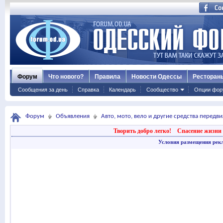
Форум
Что нового?
Правила
Новости Одессы
Ресторан
Сообщения за день
Справка
Календарь
Сообщество
Опции фор
Форум
Объявления
Авто, мото, вело и другие средства передв
Творить добро легко!
Спасение жизни 
Условия размещения рек