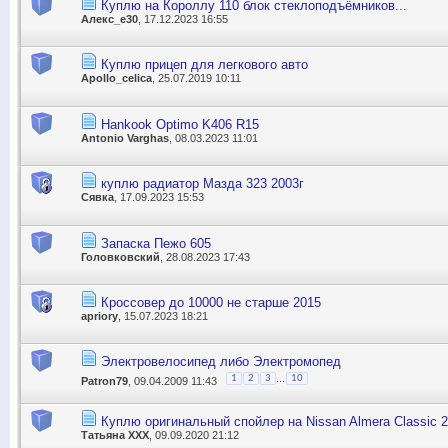
Куплю на Короллу 110 блок стеклоподъёмников...
Алекс_е30
, 17.12.2023 16:55
Куплю прицеп для легкового авто
Apollo_celica
, 25.07.2019 10:11
Hankook Optimo K406 R15
Antonio Varghas
, 08.03.2023 11:01
куплю радиатор Мазда 323 2003г
Сявка
, 17.09.2023 15:53
Запаска Пежо 605
Головковский
, 28.08.2023 17:43
Кроссовер до 10000 не старше 2015
apriory
, 15.07.2023 18:21
Электровелосипед либо Электромопед
...
1
2
3
10
Patron79
, 09.04.2009 11:43
Куплю оригинальный спойлер на Nissan Almera Classic 
Татьяна ХХХ
, 09.09.2020 21:12