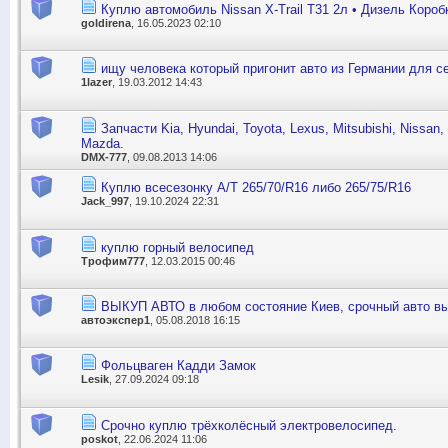
Куплю автомобиль Nissan X-Trail T31 2л • Дизель Короб
goldirena
, 16.05.2023 02:10
ищу человека который пригонит авто из Германии для с
1lazer
, 19.03.2012 14:43
Запчасти Kia, Hyundai, Toyota, Lexus, Mitsubishi, Nissan, I
Mazda.
DMX-777
, 09.08.2013 14:06
Куплю всесезонку A/T 265/70/R16 либо 265/75/R16
Jack_997
, 19.10.2024 22:31
куплю горный велосипед
Трофим777
, 12.03.2015 00:46
ВЫКУП АВТО в любом состояние Киев, срочный авто вы
автоэкспер1
, 05.08.2018 16:15
Фольцваген Кадди Замок
Lesik
, 27.09.2024 09:18
Срочно куплю трёхколёсный электровелосипед.
poskot
, 22.06.2024 11:06