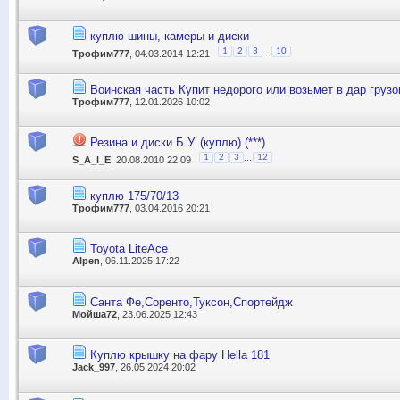
куплю шины, камеры и диски
...
1
2
3
10
Трофим777
, 04.03.2014 12:21
Воинская часть Купит недорого или возьмет в дар груз
Трофим777
, 12.01.2026 10:02
Резина и диски Б.У. (куплю) (***)
...
1
2
3
12
S_A_l_E
, 20.08.2010 22:09
куплю 175/70/13
Трофим777
, 03.04.2016 20:21
Toyota LiteAce
Alpen
, 06.11.2025 17:22
Санта Фе,Соренто,Туксон,Спортейдж
Мойша72
, 23.06.2025 12:43
Куплю крышку на фару Hella 181
Jack_997
, 26.05.2024 20:02