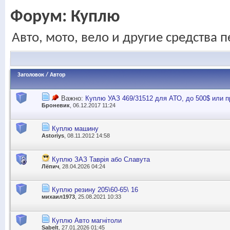
Форум:
Куплю
Авто, мото, вело и другие средства 
Заголовок
/
Автор
Важно:
Куплю УАЗ 469/31512 для АТО, до 500$ или п
Броневик
, 06.12.2017 11:24
Куплю машину
Astoriys
, 08.11.2012 14:58
Куплю ЗАЗ Таврія або Славута
Лёпич
, 28.04.2026 04:24
Куплю резину 205\60-65\ 16
михаил1973
, 25.08.2021 10:33
Куплю Авто магнітоли
Sabelt
, 27.01.2026 01:45