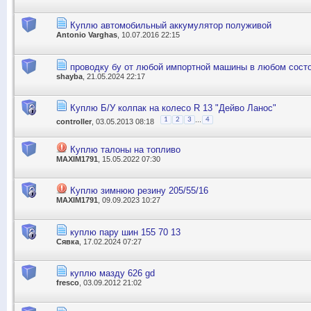
Куплю автомобильный аккумулятор полуживой
Antonio Varghas
, 10.07.2016 22:15
проводку бу от любой импортной машины в любом сост
shayba
, 21.05.2024 22:17
Куплю Б/У колпак на колесо R 13 "Дейво Ланос"
...
1
2
3
4
controller
, 03.05.2013 08:18
Куплю талоны на топливо
MAXIM1791
, 15.05.2022 07:30
Куплю зимнюю резину 205/55/16
MAXIM1791
, 09.09.2023 10:27
куплю пару шин 155 70 13
Сявка
, 17.02.2024 07:27
куплю мазду 626 gd
fresco
, 03.09.2012 21:02