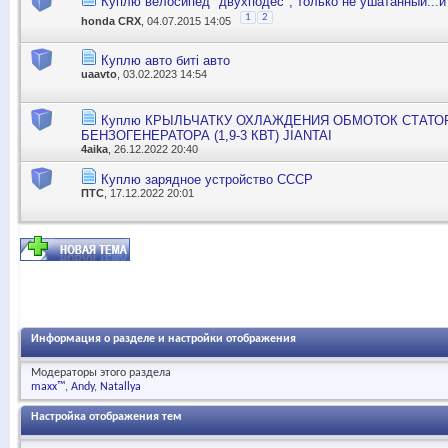
Куплю велосипед "двухподес", только не ушатанный...и
1
2
honda CRX
, 04.07.2015 14:05
Куплю авто биті авто
uaavto
, 03.02.2023 14:54
Куплю КРЫЛЬЧАТКУ ОХЛАЖДЕНИЯ ОБМОТОК СТАТО
БЕНЗОГЕНЕРАТОРА (1,9-3 КВТ) JIANTAI
4aika
, 26.12.2022 20:40
Куплю зарядное устройство СССР
ПТС
, 17.12.2022 20:01
Информация о разделе и настройки отображения
Модераторы этого раздела
maxx™
Andy
Natallya
Настройка отображения тем