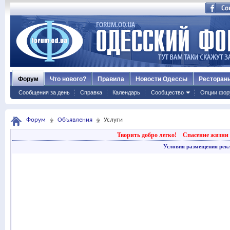
Форум
Что нового?
Правила
Новости Одессы
Ресторан
Сообщения за день
Справка
Календарь
Сообщество
Опции фор
Форум
Объявления
Услуги
Творить добро легко!
Спасение жизни 
Условия размещения рек