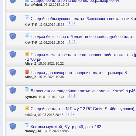
Свадебное платье Папилио белое,размер 40-44
SanaMebel
, 06.12.2013 13:03
Свадебное/выпускное платье бирюзового цвета.разм.8 
1
2
К-А-Т-Я
, 11.08.2012 15:18
Продам бирюзовое с белым, вечернее/свадебное платье,
1
2
К-А-Т-Я
, 11.06.2012 15:06
Продам элегантное платье на роспись либо торжество (
- 2700грн
Alice_Z
, 15.05.2021 10:22
Продам два шикарных вечерних платья - размера S
Alice_Z
, 15.05.2021 10:38
Белоснежное свадебное платье из салона "Кокос",р-р46
1
2
Булька
, 19.01.2015 19:43
Свадебное платье N:Rozy '12-RC-Grais, S: 46(шнуровка)
1
2
ode2sa
, 01.03.2013 20:43
Костюм мужской, б/у, р-р 46, рост 182
Nataly_Od
, 13.05.2021 09:05