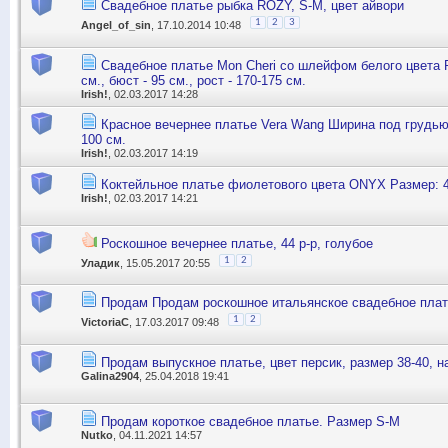
Свадебное платье рыбка ROZY, S-M, цвет айвори
1
2
3
Angel_of_sin
, 17.10.2014 10:48
Cвадебное платье Mon Cheri со шлейфом белого цвета Р
см., бюст - 95 см., рост - 170-175 см.
Irish!
, 02.03.2017 14:28
Красное вечернее платье Vera Wang Ширина под грудью
100 см.
Irish!
, 02.03.2017 14:19
Коктейльное платье фиолетового цвета ONYX Размер: 40
Irish!
, 02.03.2017 14:21
Роскошное вечернее платье, 44 р-р, голубое
1
2
Уладик
, 15.05.2017 20:55
Продам Продам роскошное итальянское свадебное платье
1
2
VictoriaC
, 17.03.2017 09:48
Продам выпускное платье, цвет персик, размер 38-40, на
Galina2904
, 25.04.2018 19:41
Продам короткое свадебное платье. Размер S-M
Nutko
, 04.11.2021 14:57