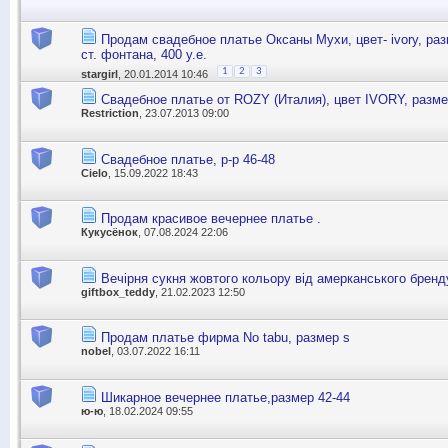
Продам свадебное платье Оксаны Мухи, цвет- ivory, раз
ст. фонтана, 400 у.е.
1
2
3
stargirl
, 20.01.2014 10:46
Свадебное платье от ROZY (Италия), цвет IVORY, разме
Restriction
, 23.07.2013 09:00
Свадебное платье, р-р 46-48
Cielo
, 15.09.2022 18:43
Продам красивое вечернее платье .
Кукусёнок
, 07.08.2024 22:06
Вечірня сукня жовтого кольору від амерканського бренду
giftbox_teddy
, 21.02.2023 12:50
Продам платье фирма No tabu, размер s
nobel
, 03.07.2022 16:11
Шикарное вечернее платье,размер 42-44
ю-ю
, 18.02.2024 09:55