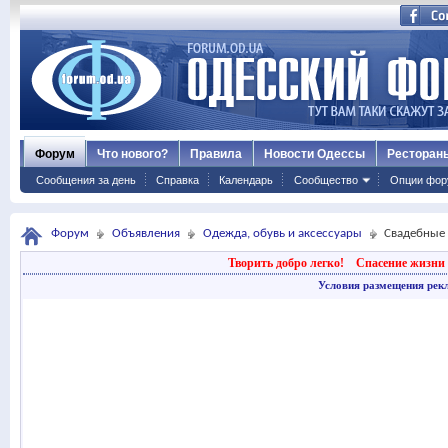
Форум
Что нового?
Правила
Новости Одессы
Ресторан
Сообщения за день
Справка
Календарь
Сообщество
Опции фор
Форум
Объявления
Одежда, обувь и аксессуары
Свадебные 
Творить добро легко!
Спасение жизни 
Условия размещения рек