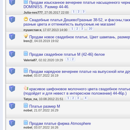
Продам изысканное вечернее платье насыщенного черни
DOMINISS. Размер 44-46.
1
2
3
Julia-nes777
, 27.05.2017 22:00
Свадебные платья Дешево!!разные 38-52, и фасоны,та
разные цвета и оттенки!есть выпускные.не магазин!
...
1
2
3
20
пушистая я
, 17.07.2013 14:00
Продам новое свадебное платье, Цвет шампань, размер 
Iren@
, 04.03.2019 19:02
Продам свадебное платье М (42-46) белое
1
2
Valeria87
, 02.02.2020 19:29
Продам нарядное вечернее платье на выпускной или др
nobel
, 03.07.2022 16:19
красивое шифоновое молочного цвета свадебное платье
(подойдет и для невест в интересном положении) 44-46р.)
...
1
2
3
4
Tatya_na
, 10.08.2012 21:51
Платье размер М
nobel
, 21.07.2022 16:29
Продам платье фирма Atmosphere
nobel
, 03.07.2022 16:26