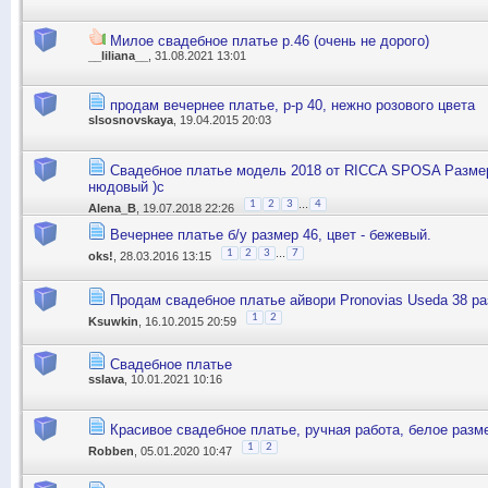
Милое свадебное платье р.46 (очень не дорого)
__liliana__
, 31.08.2021 13:01
продам вечернее платье, р-р 40, нежно розового цвета
slsosnovskaya
, 19.04.2015 20:03
Cвадебное платье модель 2018 от RICCA SPOSA Размер
нюдовый )с
...
1
2
3
4
Alena_B
, 19.07.2018 22:26
Вечернее платье б/у размер 46, цвет - бежевый.
...
1
2
3
7
oks!
, 28.03.2016 13:15
Продам свадебное платье айвори Pronovias Useda 38 р
1
2
Ksuwkin
, 16.10.2015 20:59
Свадебное платье
sslava
, 10.01.2021 10:16
Красивое свадебное платье, ручная работа, белое разм
1
2
Robben
, 05.01.2020 10:47