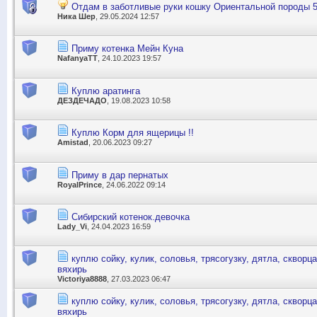
Отдам в заботливые руки кошку Ориентальной породы 5
Ника Шер
, 29.05.2024 12:57
Приму котенка Мейн Куна
NafanyaTT
, 24.10.2023 19:57
Куплю аратинга
ДЕЗДЕЧАДО
, 19.08.2023 10:58
Куплю Корм для ящерицы !!
Amistad
, 20.06.2023 09:27
Приму в дар пернатых
RoyalPrince
, 24.06.2022 09:14
Сибирский котенок.девочка
Lady_Vi
, 24.04.2023 16:59
куплю сойку, кулик, соловья, трясогузку, дятла, скворца
вяхирь
Victoriya8888
, 27.03.2023 06:47
куплю сойку, кулик, соловья, трясогузку, дятла, скворца
вяхирь