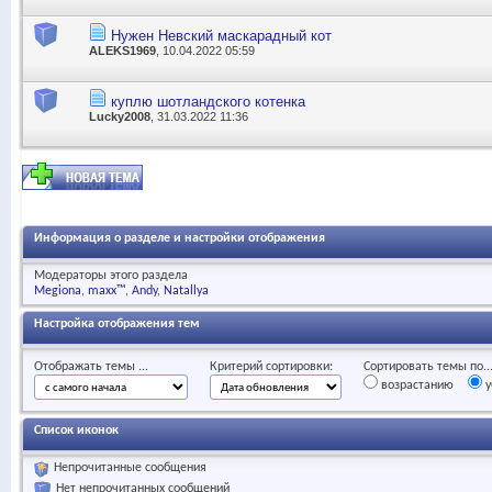
Нужен Невский маскарадный кот
ALEKS1969
, 10.04.2022 05:59
куплю шотландского котенка
Lucky2008
, 31.03.2022 11:36
Информация о разделе и настройки отображения
Модераторы этого раздела
Megiona
maxx™
Andy
Natallya
Настройка отображения тем
Отображать темы ...
Критерий сортировки:
Сортировать темы по..
возрастанию
у
Список иконок
Непрочитанные сообщения
Нет непрочитанных сообщений