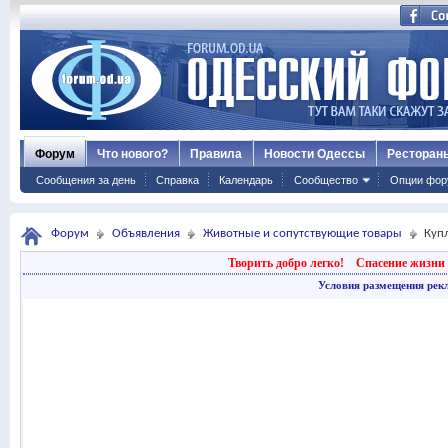
Форум
Что нового?
Правила
Новости Одессы
Ресторан
Сообщения за день
Справка
Календарь
Сообщество
Опции фор
Форум
Объявления
Животные и сопутствующие товары
Куп
Творить добро легко!
Спасение жизни 
Условия размещения рек