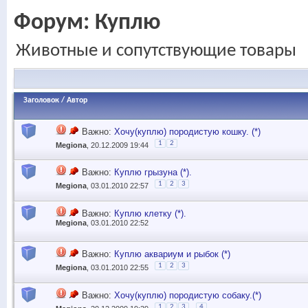
Форум:
Куплю
Животные и сопутствующие товары
Заголовок
/
Автор
Важно:
Хочу(куплю) породистую кошку. (*)
1
2
Megiona
, 20.12.2009 19:44
Важно:
Куплю грызуна (*).
1
2
3
Megiona
, 03.01.2010 22:57
Важно:
Куплю клетку (*).
Megiona
, 03.01.2010 22:52
Важно:
Куплю аквариум и рыбок (*)
1
2
3
Megiona
, 03.01.2010 22:55
Важно:
Хочу(куплю) породистую собаку.(*)
...
1
2
3
4