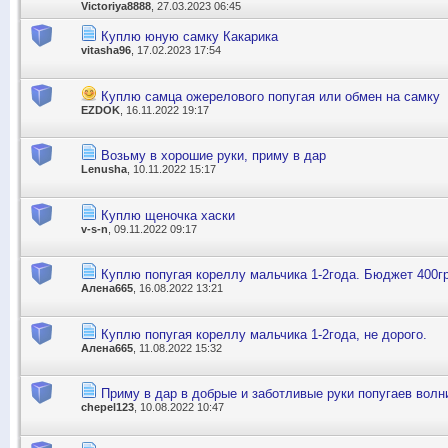
Victoriya8888
, 27.03.2023 06:45
Куплю юную самку Какарика
vitasha96
, 17.02.2023 17:54
Куплю самца ожерелового попугая или обмен на самку
EZDOK
, 16.11.2022 19:17
Возьму в хорошие руки, приму в дар
Lenusha
, 10.11.2022 15:17
Куплю щеночка хаски
v-s-n
, 09.11.2022 09:17
Куплю попугая кореллу мальчика 1-2года. Бюджет 400гр
Алена665
, 16.08.2022 13:21
Куплю попугая кореллу мальчика 1-2года, не дорого.
Алена665
, 11.08.2022 15:32
Приму в дар в добрые и заботливые руки попугаев волн
chepel123
, 10.08.2022 10:47