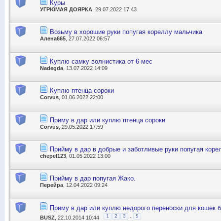
Куры
УГРЮМАЯ ДОЯРКА
, 29.07.2022 17:43
Возьму в хорошие руки попугая кореллу мальчика
Алена665
, 27.07.2022 06:57
Куплю самку волнистика от 6 мес
Nadegda
, 13.07.2022 14:09
Куплю птенца сороки
Corvus
, 01.06.2022 22:00
Приму в дар или куплю птенца сороки
Corvus
, 29.05.2022 17:59
Прийму в дар в добрые и заботливые руки попугая коре
chepel123
, 01.05.2022 13:00
Прийму в дар попугая Жако.
Перейра
, 12.04.2022 09:24
Приму в дар или куплю недорого переноски для кошек б
...
1
2
3
5
BUSZ
, 22.10.2014 10:44