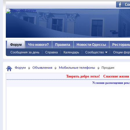
Форум
Что нового?
Правила
Новости Одессы
Ресторан
Сообщения за день
Справка
Календарь
Сообщество
Опции фор
Форум
Объявления
Мобильные телефоны
Продам
Творить добро легко!
Спасение жизни 
Условия размещения рек