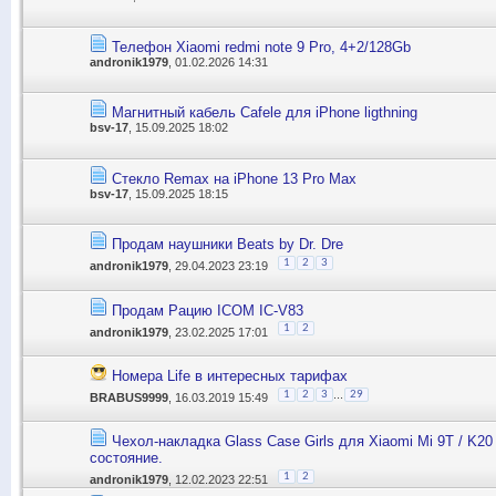
Телефон Xiaomi redmi note 9 Pro, 4+2/128Gb
andronik1979
, 01.02.2026 14:31
Магнитный кабель Cafele для iPhone ligthning
bsv-17
, 15.09.2025 18:02
Стекло Remax на iPhone 13 Pro Max
bsv-17
, 15.09.2025 18:15
Продам наушники Beats by Dr. Dre
1
2
3
andronik1979
, 29.04.2023 23:19
Продам Рацию ICOM IC-V83
1
2
andronik1979
, 23.02.2025 17:01
Номера Life в интересных тарифах
...
1
2
3
29
BRABUS9999
, 16.03.2019 15:49
Чехол-накладка Glass Case Girls для Xiaomi Mi 9T / K20
состояние.
1
2
andronik1979
, 12.02.2023 22:51