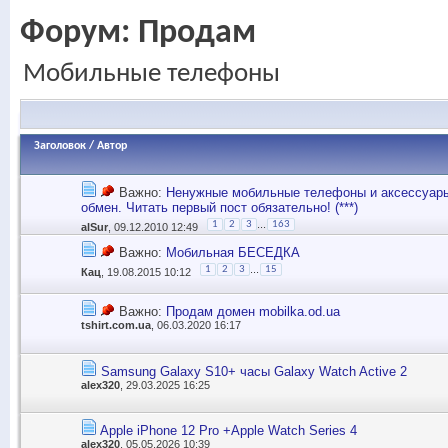
Форум:
Продам
Мобильные телефоны
Заголовок
/
Автор
Важно:
Ненужные мобильные телефоны и аксессуары
обмен. Читать первый пост обязательно! (***)
...
1
2
3
163
alSur
, 09.12.2010 12:49
Важно:
Мобильная БЕСЕДКА
...
1
2
3
15
Кац
, 19.08.2015 10:12
Важно:
Продам домен mobilka.od.ua
tshirt.com.ua
, 06.03.2020 16:17
Samsung Galaxy S10+ часы Galaxy Watch Active 2
alex320
, 29.03.2025 16:25
Apple iPhone 12 Pro +Apple Watch Series 4
alex320
, 05.05.2026 10:39