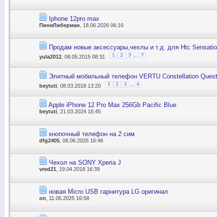
Iphone 12pro max
ПиняЛиберман
, 18.06.2026 06:16
Продам новые аксессуары,чехлы и т.д. для Htc Sensatio
...
1
2
3
7
yula2012
, 08.05.2015 08:31
Элитный мобильный телефон VERTU Constellation Quest
...
1
2
3
6
beytuti
, 08.03.2018 13:20
Apple iPhone 12 Pro Max 256Gb Pacific Blue
beytuti
, 21.03.2024 16:45
кнопочный телефон на 2 сим
dfg2405
, 08.06.2026 16:46
Чехол на SONY Xperia J
vred21
, 19.04.2018 16:39
новая Micro USB гарнитура LG оригинал
on
, 11.05.2025 16:58