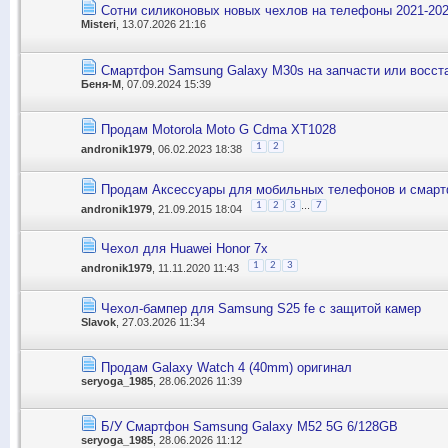
Сотни силиконовых новых чехлов на телефоны 2021-202
Misteri
, 13.07.2026 21:16
Смартфон Samsung Galaxy M30s на запчасти или восст
Беня-М
, 07.09.2024 15:39
Продам Motorola Moto G Cdma XT1028
1
2
andronik1979
, 06.02.2023 18:38
Продам Аксессуары для мобильных телефонов и смар
...
1
2
3
7
andronik1979
, 21.09.2015 18:04
Чехол для Huawei Honor 7x
1
2
3
andronik1979
, 11.11.2020 11:43
Чехол-бампер для Samsung S25 fe с защитой камер
Slavok
, 27.03.2026 11:34
Продам Galaxy Watch 4 (40mm) оригинал
seryoga_1985
, 28.06.2026 11:39
Б/У Смартфон Samsung Galaxy M52 5G 6/128GB
seryoga_1985
, 28.06.2026 11:12