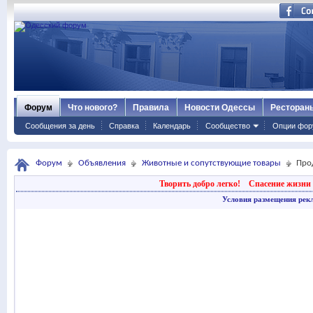
Форум
Что нового?
Правила
Новости Одессы
Ресторан
Сообщения за день
Справка
Календарь
Сообщество
Опции фор
Форум
Объявления
Животные и сопутствующие товары
Про
Творить добро легко!
Спасение жизни 
Условия размещения рек