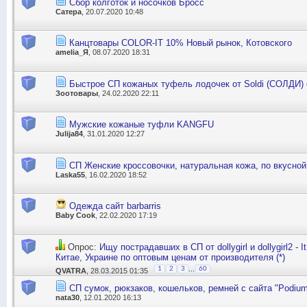
Сбор колготок и носочков Бросс
Сатера
, 20.07.2020 10:48
Канцтовары COLOR-IT 10% Новый рынок, Котовского
amelia_Я
, 08.07.2020 18:31
Быстрое СП кожаных туфель лодочек от Soldi (СОЛДИ)
Зоотовары
, 24.02.2020 22:11
Мужские кожаные туфли KANGFU
Julija84
, 31.01.2020 12:27
СП Женские кроссовочки, натуральная кожа, по вкусной
Laska55
, 16.02.2020 18:52
Одежда сайт barbarris
Baby Cook
, 22.02.2020 17:19
Опрос:
Ищу пострадавших в СП от dollygirl и dollygirl2 - I
Китае, Украине по оптовым ценам от производителя (*)
...
1
2
3
60
QVATRA
, 28.03.2015 01:35
СП сумок, рюкзаков, кошельков, ремней с сайта "Рodium
nata30
, 12.01.2020 16:13