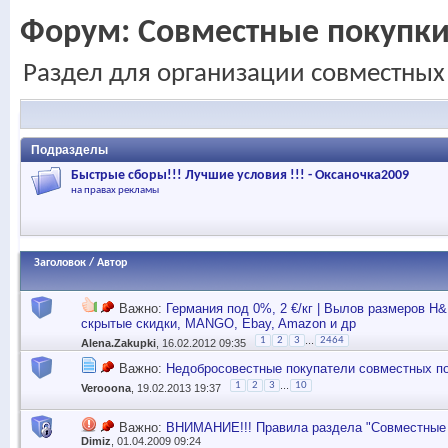
Форум:
Совместные покупк
Раздел для организации совместных
Подразделы
Быстрые сборы!!! Лучшие условия !!! - Оксаночка2009
на правах рекламы
Заголовок
/
Автор
Важно:
Германия под 0%, 2 €/кг | Вылов размеров H&
скрытые скидки, MANGO, Ebay, Amazon и др
...
1
2
3
2464
Alena.Zakupki
, 16.02.2012 09:35
Важно:
Недобросовестные покупатели совместных пок
...
1
2
3
10
Verooona
, 19.02.2013 19:37
Важно:
ВНИМАНИЕ!!! Правила раздела "Совместные 
Dimiz
, 01.04.2009 09:24