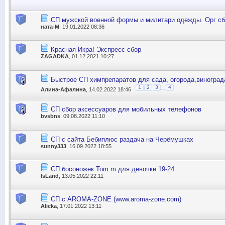
СП мужской военной формы и милитари одежды. Орг с
ната-М
, 19.01.2022 08:36
Красная Икра! Экспресс сбор
ZAGADKA
, 01.12.2021 10:27
Быстрое СП химпрепаратов для сада, огорода,виноград
...
1
2
3
4
Алина-Афалина
, 14.02.2022 18:46
СП сбор аксессуаров для мобильных телефонов
bvsbns
, 09.08.2022 11:10
СП с сайта Бебиплюс раздача на Черёмушках
sunny333
, 16.09.2022 18:55
СП босоножек Tom.m для девочки 19-24
IsLand
, 13.05.2022 22:11
СП с AROMA-ZONE (www.aroma-zone.com)
Alicka
, 17.01.2022 13:11