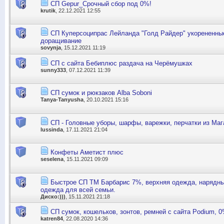
СП Gepur_Срочный сбор под 0%!
krutik
, 22.12.2021 12:55
СП Куперсоципрас Лейланда "Голд Райдер" укорененные
доращивание
sovynja
, 15.12.2021 11:19
СП с сайта Бебиплюс раздача на Черёмушках
sunny333
, 07.12.2021 11:39
СП сумок и рюкзаков Alba Soboni
Tanya-Tanyusha
, 20.10.2021 15:16
СП - Головные уборы, шарфы, варежки, перчатки из Ма
lussinda
, 17.11.2021 21:04
Конфеты Аметист плюс
seselena
, 15.11.2021 09:09
Быстрое СП ТМ Барбарис 7%, верхняя одежда, нарядны
одежда для всей семьи.
Диско:)))
, 15.11.2021 21:18
СП сумок, кошельков, зонтов, ремней с сайта Podium, 
katren84
, 22.08.2020 14:36