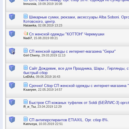
Innussia
, 19.09.2019 16:08
Шикарные сумки, рюкзаки, аксессуары Alba Soboni. Орг
Котовского, центр.
Hatawka
, 02.08.2019 13:23
Сп женской одежды "КОТТОН" Черемушки
Nadi7
, 15.08.2019 09:21
СП женской одежды с интернет-магазина "Gepur"
Girl Cherry
, 29.03.2019 11:13
Сайт Дождевик, все для Праздника, Шары , Гирлянды, с
быстрый сбор
LeDiAs
, 09.06.2019 16:43
Срочно! Сбор СП женской одежды с интернет-магазина 
Ksavyen
, 22.05.2019 14:57
Быстрое СП кожаных туфелек от Soldi (БЕЙЛИС-3) оргс
Я_и_Ты
, 23.04.2019 12:29
СП антиперспирантов ETIAXIL. Орг. сбор 8%.
Katrusya
, 10.03.2019 22:51