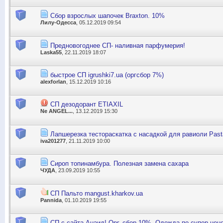
Сбор взрослых шапочек Braxton. 10%
Лилу-Одесса
, 05.12.2019 09:54
Предновогоднее СП- наливная парфумерия!
Laska55
, 22.11.2019 18:07
быстрое СП igrushki7.ua (оргсбор 7%)
alexforlan
, 15.12.2019 10:16
СП дезодорант ETIAXIL
Ne ANGEL...
, 13.12.2019 15:30
Лапшерезка тестораскатка с насадкой для равиоли Past
iva201277
, 21.11.2019 10:00
Сироп топинамбура. Полезная замена сахара
ЧУДА
, 23.09.2019 10:55
СП Пальто mangust.kharkov.ua
Pannida
, 01.10.2019 19:55
СП с сайта Анаид! Орг. сбор 10%. Одежда по супер цене