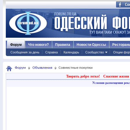
Форум
Что нового?
Правила
Новости Одессы
Ресторан
Сообщения за день
Справка
Календарь
Сообщество
Опции фор
Форум
Объявления
Совместные покупки
Творить добро легко!
Спасение жизни 
Условия размещения рек