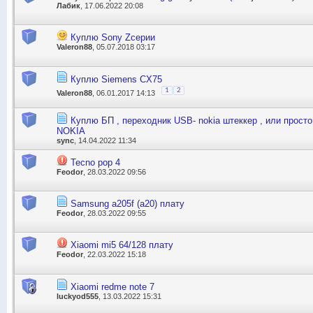
Лабик
, 17.06.2022 20:08
Куплю Sony Zсерии
Valeron88
, 05.07.2018 03:17
Куплю Siemens CX75
1
2
Valeron88
, 06.01.2017 14:13
Куплю БП , переходник USB- nokia штеккер , или прост
NOKIA
sync
, 14.04.2022 11:34
Tecno pop 4
Feodor
, 28.03.2022 09:56
Samsung a205f (a20) плату
Feodor
, 28.03.2022 09:55
Xiaomi mi5 64/128 плату
Feodor
, 22.03.2022 15:18
Xiaomi redme note 7
luckyod555
, 13.03.2022 15:31