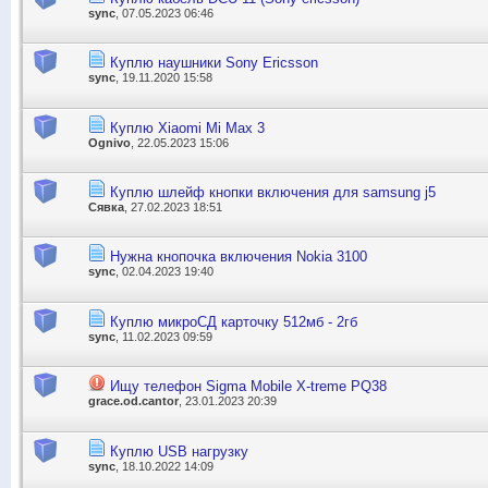
sync
, 07.05.2023 06:46
Куплю наушники Sony Ericsson
sync
, 19.11.2020 15:58
Куплю Xiaomi Mi Max 3
Ognivo
, 22.05.2023 15:06
Куплю шлейф кнопки включения для samsung j5
Сявка
, 27.02.2023 18:51
Нужна кнопочка включения Nokia 3100
sync
, 02.04.2023 19:40
Куплю микроСД карточку 512мб - 2гб
sync
, 11.02.2023 09:59
Ищу телефон Sigma Mobile X-treme PQ38
grace.od.cantor
, 23.01.2023 20:39
Куплю USB нагрузку
sync
, 18.10.2022 14:09