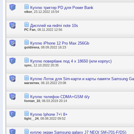
Куплю триггер PD для Power Bank
vikor
, 23.12.2022 15:54
Дисплей на redmi note 10s
PC Fan
, 08.11.2022 12:56
Куплю iPhone 12 Pro Max 256Gb
goldirena
, 08.09.2022 16:23
Куплю повербанк под 4 x 18650 (или корпус)
sync
, 12.10.2022 20:35
Куплю Лоток для Sim-карти и карты памяти Samsung G
магветик
, 06.10.2022 23:08
Куплю телефон CDMA+GSM б/у
fontan_10
, 06.03.2019 20:14
Куплю Iphone 7+\ 8+
light__24
, 08.08.2022 09:52
куплю экран Samsung galaxy J7 NEO( SM-j701-F/DS)