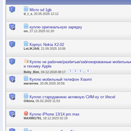
Micro sd 1gb
d_t_s
, 20.05.2026 12:12
куплю оригинальную зарядку
on
, 27.12.2025 01:20
Корпус Nokia X2-02
LeLIKJAN
, 21.09.2025 10:06
Куплю не рабочие/разбитые/заблокированные мобильн
и технику Apple
...
1
2
3
4
Beliy_Bim
, 04.12.2018 08:17
Куплю мобильный телефон Xiaomi
магветик
, 20.06.2025 20:56
Куплю стародавнюю активную СИМ-ку от lifecel
Olbina
, 05.02.2025 11:53
Куплю iPhone 13/14 pro max
MAXIM1791
, 18.12.2023 02:19