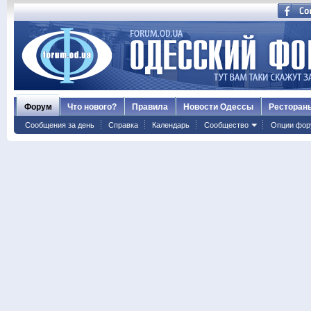
Форум
Что нового?
Правила
Новости Одессы
Ресторан
Сообщения за день
Справка
Календарь
Сообщество
Опции фор