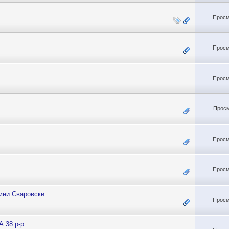
Просм
Просм
Просм
Просм
Просм
Просм
мни Сваровски
Просм
 38 р-р