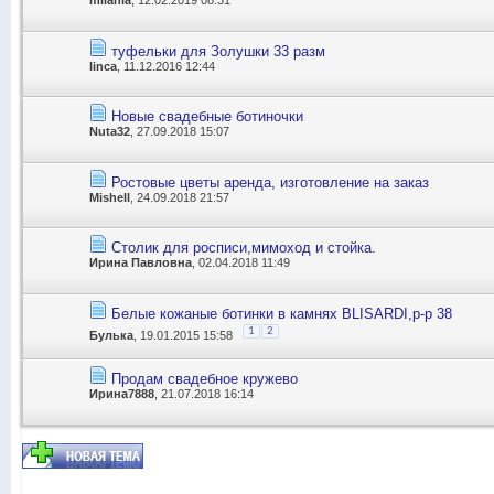
milania
, 12.02.2019 08:31
туфельки для Золушки 33 разм
linca
, 11.12.2016 12:44
Новые свадебные ботиночки
Nuta32
, 27.09.2018 15:07
Ростовые цветы аренда, изготовление на заказ
Mishell
, 24.09.2018 21:57
Столик для росписи,мимоход и стойка.
Ирина Павловна
, 02.04.2018 11:49
Белые кожаные ботинки в камнях BLISARDI,р-р 38
1
2
Булька
, 19.01.2015 15:58
Продам свадебное кружево
Ирина7888
, 21.07.2018 16:14