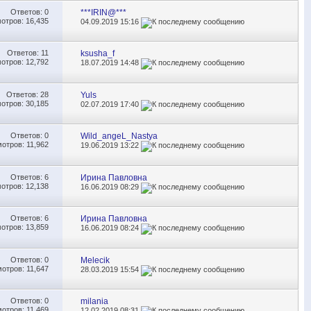
Ответов:
0
***IRIN@***
отров: 16,435
04.09.2019
15:16
Ответов:
11
ksusha_f
отров: 12,792
18.07.2019
14:48
Ответов:
28
Yuls
отров: 30,185
02.07.2019
17:40
Ответов:
0
Wild_angeL_Nastya
отров: 11,962
19.06.2019
13:22
Ответов:
6
Ирина Павловна
отров: 12,138
16.06.2019
08:29
Ответов:
6
Ирина Павловна
отров: 13,859
16.06.2019
08:24
Ответов:
0
Melecik
отров: 11,647
28.03.2019
15:54
Ответов:
0
milania
отров: 11,469
12.02.2019
08:31