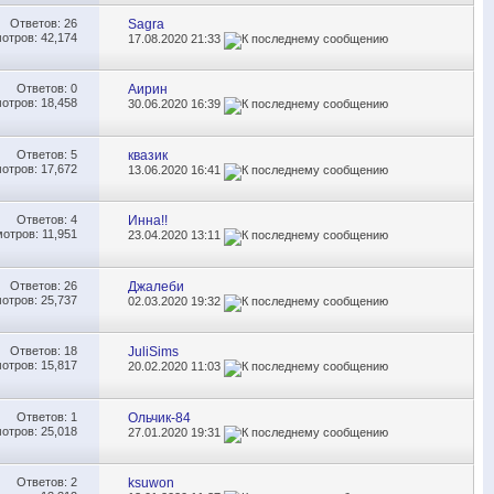
Ответов:
26
Sagra
отров: 42,174
17.08.2020
21:33
Ответов:
0
Аирин
отров: 18,458
30.06.2020
16:39
Ответов:
5
квазик
отров: 17,672
13.06.2020
16:41
Ответов:
4
Инна!!
отров: 11,951
23.04.2020
13:11
Ответов:
26
Джалеби
отров: 25,737
02.03.2020
19:32
Ответов:
18
JuliSims
отров: 15,817
20.02.2020
11:03
Ответов:
1
Ольчик-84
отров: 25,018
27.01.2020
19:31
Ответов:
2
ksuwon