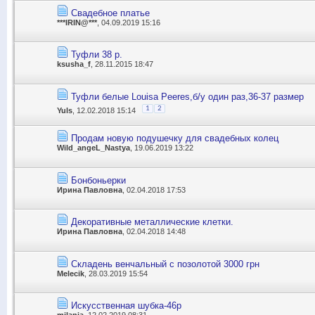
Свадебное платье
***IRIN@***
, 04.09.2019 15:16
Туфли 38 р.
ksusha_f
, 28.11.2015 18:47
Туфли белые Louisa Peeres,б/у один раз,36-37 размер
1
2
Yuls
, 12.02.2018 15:14
Продам новую подушечку для свадебных колец
Wild_angeL_Nastya
, 19.06.2019 13:22
Бонбоньерки
Ирина Павловна
, 02.04.2018 17:53
Декоративные металлические клетки.
Ирина Павловна
, 02.04.2018 14:48
Складень венчальный с позолотой 3000 грн
Melecik
, 28.03.2019 15:54
Искусственная шубка-46р