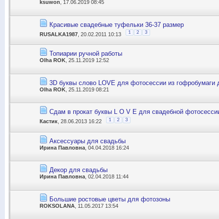
ksuwon
, 17.06.2019 08:45
Красивые свадебные туфельки 36-37 размер
1
2
3
RUSALKA1987
, 20.02.2011 10:13
Топиарии ручной работы
Olha ROK
, 25.11.2019 12:52
3D буквы слово LOVE для фотосессии из гофробумаги д
Olha ROK
, 25.11.2019 08:21
Сдам в прокат буквы L O V E для свадебной фотосесси
1
2
3
Кастик
, 28.06.2013 16:22
Аксессуары для свадьбы
Ирина Павловна
, 04.04.2018 16:24
Декор для свадьбы
Ирина Павловна
, 02.04.2018 11:44
Большие ростовые цветы для фотозоны
ROKSOLANA
, 11.05.2017 13:54