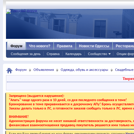
Форум
Что нового?
Правила
Новости Одессы
Ресторан
Сообщения за день
Справка
Календарь
Сообщество
Опции фор
Форум
Объявления
Одежда, обувь и аксессуары
Свадебные
Творит
Запрещено (выдается нарушение):
"Апать" чаще одного раза в 10 дней, со дня последнего сообщения в теме!
Бронирование в теме приравнивается к досрочному АПу! Бронь осуществляе
Заказы делать только в ЛС, о готовности заказов сообщать только в ЛС, время
ВНИМАНИЕ!
Администрация форума не несет никакой ответственности за достоверность, к
финансовые взаимоотношения продавец-покупатель решаются ими только ме