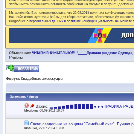
Если это Ваш первый визит на наш форум, рекомендуем прочесть страницу
Част
Чтобы иметь возможность оставлять сообщения на форуме и получить доступ к
Мы хотели бы Вас поинформировать, что 23.05.2018 политика конфиденциальнос
Наш сайт использует куки-файлы для сбора статистики, обеспечения функционал
Подробнее
о персональных данных и политике конфиденциальности вы можете п
Объявление:
ЧИТАЕМ ВНИМАТЕЛЬНО!!!!!_____Правила раздела: Одежда, о
Megiona
Форум:
Свадебные аксессуары
Заголовок
/
Автор
Важно:
▂ ▃ ▄ ▅ ▆ ▇ █ █ █ █ █ ● ● ●ПРАВИЛА РАЗД
Megiona
, 08.09.2011 19:37
Свечи свадебные из вощины "Семейный очаг". Ручная 
kissulka
, 22.07.2024 13:08