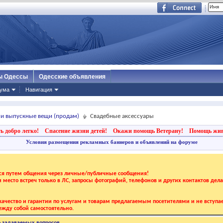
ы Одессы
Одесские объявления
ума
Навигация
 и выпускные вещи (продам)
Свадебные аксессуары
ь добро легко!
Спасение жизни детей!
Окажи помощь Ветерану!
Помощь жи
Условия размещения рекламных баннеров и объявлений на форуме
тся путем общения через личные/публичные сообщения!
 и место встреч только в ЛС, запросы фотографий, телефонов и других контактов дел
ачество и гарантии по услугам и товарам предлагаемым посетителями и не вступае
жду собой самостоятельно.