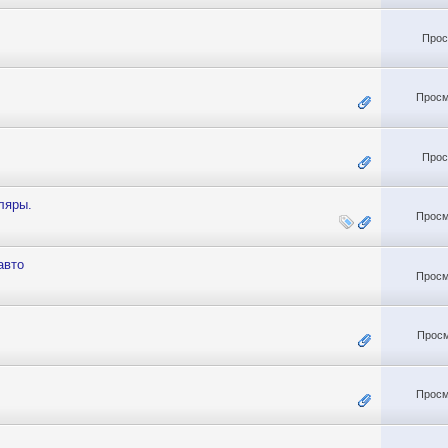
Прос
Просм
Прос
ляры.
Просм
авто
Просм
Просм
Просм