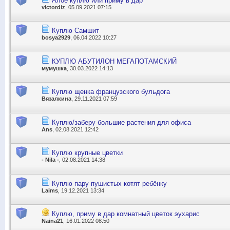
Алое куплю или приму в дар
victordiz
, 05.09.2021 07:15
Куплю Самшит
bosya2929
, 06.04.2022 10:27
КУПЛЮ АБУТИЛОН МЕГАПОТАМСКИЙ
мумушка
, 30.03.2022 14:13
Куплю щенка французского бульдога
Вязалкина
, 29.11.2021 07:59
Куплю/заберу большие растения для офиса
Ans
, 02.08.2021 12:42
Куплю крупные цветки
- Nila -
, 02.08.2021 14:38
Куплю пару пушистых котят ребёнку
Laims
, 19.12.2021 13:34
Куплю, приму в дар комнатный цветок эухарис
Naina21
, 16.01.2022 08:50