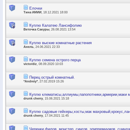
Елочки
Тина ИИИИ
, 18.12.2021 18:00
Куплю Калатею Лансифолию
Веточка Сакуры
, 26.08.2021 13:54
Куплю выские комнатные растения
Анель
, 24.06.2021 22:33
Куплю семена острого перца
victordiz
, 08.09.2020 10:03
Перец острый комнатный.
*Andreiy*
, 27.02.2019 15:26
Куплю клематисы,аллиумы,папопотники,армерии,маки 
drunk cherry
, 15.06.2021 15:18
Куплю садовые гейхеры,хосты,мак махровый,крокус,лан
drunk cherry
, 17.04.2021 11:45
Черенки филов, монстер, сингов, эпипремнумов, сцинд