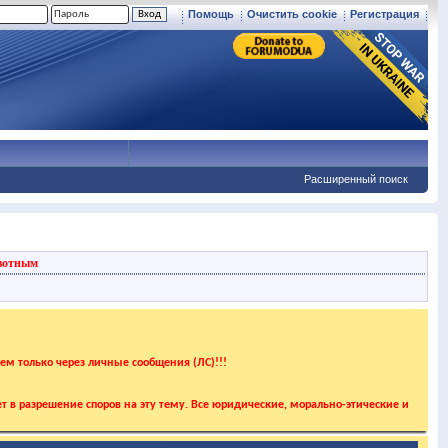
Помощь
Очистить cookie
Регистрация
Расширенный поиск
вотным
аем только через личные сообщения (ЛС)!!!
т в разрешение споров на эту тему. Все юридические, морально-этические и