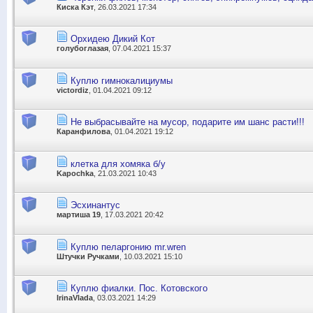
Киска Кэт
, 26.03.2021 17:34
Орхидею Дикий Кот
голубоглазая
, 07.04.2021 15:37
Куплю гимнокалициумы
victordiz
, 01.04.2021 09:12
Не выбрасывайте на мусор, подарите им шанс расти!!!
Каранфилова
, 01.04.2021 19:12
клетка для хомяка б/у
Kapochka
, 21.03.2021 10:43
Эсхинантус
мартиша 19
, 17.03.2021 20:42
Куплю пеларгонию mr.wren
Штучки Ручками
, 10.03.2021 15:10
Куплю фиалки. Пос. Котовского
IrinaVlada
, 03.03.2021 14:29