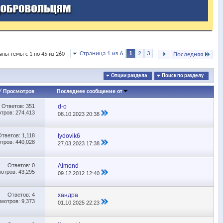
Страница 1 из 6
1
2
3
...
аны темы с 1 по 45 из 260
Последняя
Опции раздела
Поиск по разделу
/
Просмотров
Последнее сообщение от
Ответов:
351
d-o
тров: 274,413
08.10.2023
20:38
Ответов:
1,118
lydovik6
тров: 440,028
27.03.2023
17:38
Ответов:
0
Almond
отров: 43,295
09.12.2012
12:40
Ответов:
4
хандра
мотров: 9,373
01.10.2025
22:23