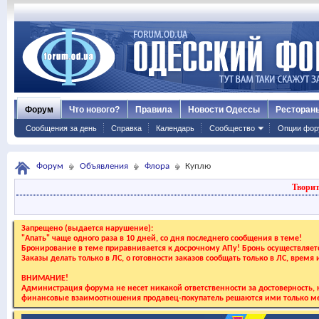
Форум
Что нового?
Правила
Новости Одессы
Ресторан
Сообщения за день
Справка
Календарь
Сообщество
Опции фор
Форум
Объявления
Флора
Куплю
Творит
Запрещено (выдается нарушение):
"Апать" чаще одного раза в 10 дней, со дня последнего сообщения в теме!
Бронирование в теме приравнивается к досрочному АПу! Бронь осуществляе
Заказы делать только в ЛС, о готовности заказов сообщать только в ЛС, время
ВНИМАНИЕ!
Администрация форума не несет никакой ответственности за достоверность, к
финансовые взаимоотношения продавец-покупатель решаются ими только ме