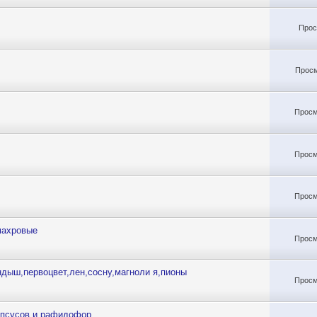
Прос
Просм
Просм
Просм
Просм
махровые
Просм
дыш,первоцвет,лен,сосну,магноли я,пионы
Просм
апсусов и рафидофор