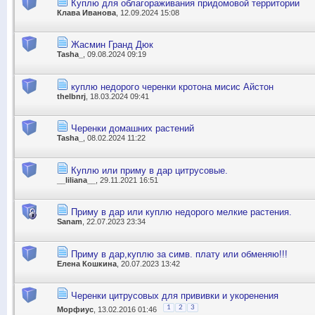
Куплю для облагораживания придомовой территории
Клава Иванова
, 12.09.2024 15:08
Жасмин Гранд Дюк
Tasha_
, 09.08.2024 09:19
куплю недорого черенки кротона мисис Айстон
thelbnrj
, 18.03.2024 09:41
Черенки домашних растений
Tasha_
, 08.02.2024 11:22
Куплю или приму в дар цитрусовые.
__liliana__
, 29.11.2021 16:51
Приму в дар или куплю недорого мелкие растения.
Sanam
, 22.07.2023 23:34
Приму в дар,куплю за симв. плату или обменяю!!!
Елена Кошкина
, 20.07.2023 13:42
Черенки цитрусовых для прививки и укоренения
1
2
3
Морфиус
, 13.02.2016 01:46