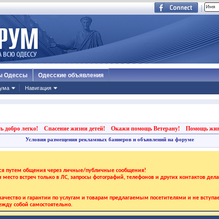
ы Одессы
Одесские объявления
ума
Навигация
ь добро легко!
Спасение жизни детей!
Окажи помощь Ветерану!
Помощь жи
Условия размещения рекламных баннеров и объявлений на форуме
тся путем общения через личные/публичные сообщения!
 и место встреч только в ЛС, запросы фотографий, телефонов и других контактов дел
ачество и гарантии по услугам и товарам предлагаемым посетителями и не вступае
жду собой самостоятельно.