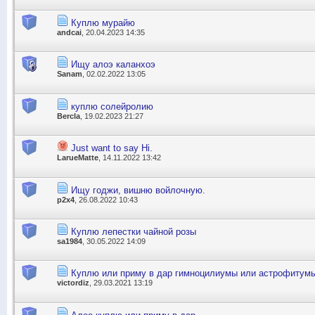
Куплю мурайю
andcai
, 20.04.2023 14:35
Ищу алоэ каланхоэ
Sanam
, 02.02.2022 13:05
куплю солейролию
Bercla
, 19.02.2023 21:27
Just want to say Hi.
LarueMatte
, 14.11.2022 13:42
Ищу годжи, вишню войлочную.
p2x4
, 26.08.2022 10:43
Куплю лепестки чайной розы
sa1984
, 30.05.2022 14:09
Куплю или приму в дар гимноцилиумы или астрофитум
victordiz
, 29.03.2021 13:19