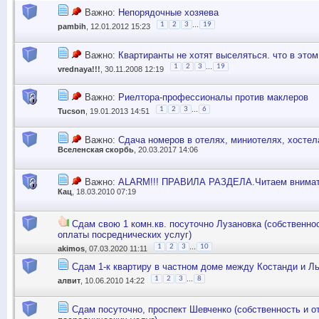
Важно:
Непорядочные хозяева
...
1
2
3
19
pambih
, 12.01.2012 15:23
Важно:
Квартиранты не хотят выселяться. что в это
...
1
2
3
19
vrednaya!!!
, 30.11.2008 12:19
Важно:
Риелтора-профессионалы против маклеров
...
1
2
3
6
Tucson
, 19.01.2013 14:51
Важно:
Сдача номеров в отелях, миниотелях, хостела
Вселенская скорбь
, 20.03.2017 14:06
Важно:
ALARM!!! ПРАВИЛА РАЗДЕЛА.Читаем внимат
Кац
, 18.03.2010 07:19
Сдам свою 1 комн.кв. посуточно Лузановка (собственнос
оплаты посреднических услуг)
...
1
2
3
10
akimos
, 07.03.2020 11:11
Сдам 1-к квартиру в частном доме между Костанди и Л
...
1
2
3
8
алвит
, 10.06.2010 14:22
Сдам посуточно, проспект Шевченко (собственность и о