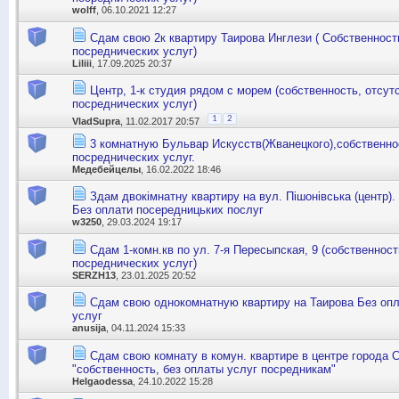
wolff
, 06.10.2021 12:27
Сдам свою 2к квартиру Таирова Инглези ( Собственност
посреднических услуг)
Liliii
, 17.09.2025 20:37
Центр, 1-к студия рядом с морем (собственность, отсут
посреднических услуг)
1
2
VladSupra
, 11.02.2017 20:57
3 комнатную Бульвар Искусств(Жванецкого),собственно
посреднических услуг.
Медебейцелы
, 16.02.2022 18:46
Здам двокімнатну квартиру на вул. Пішонівська (центр)
Без оплати посередницьких послуг
w3250
, 29.03.2024 19:17
Сдам 1-комн.кв по ул. 7-я Пересыпская, 9 (собственнос
посреднических услуг)
SERZH13
, 23.01.2025 20:52
Сдам свою однокомнатную квартиру на Таирова Без оп
услуг
anusija
, 04.11.2024 15:33
Сдам свою комнату в комун. квартире в центре города 
"собственность, без оплаты услуг посредникам"
Helgaodessa
, 24.10.2022 15:28