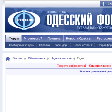
Форум
Что нового?
Правила
Новости Одессы
Ресторан
Сообщения за день
Справка
Календарь
Сообщество
Опции фор
Форум
Объявления
Недвижимость
Сдам
Творить добро легко!
Спасение жизни 
Условия размещения рек