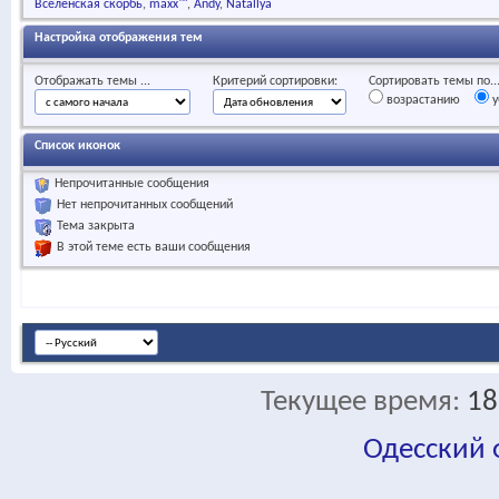
Вселенская скорбь
maxx™
Andy
Natallya
Настройка отображения тем
Отображать темы ...
Критерий сортировки:
Сортировать темы по..
возрастанию
у
Список иконок
Непрочитанные сообщения
Нет непрочитанных сообщений
Тема закрыта
В этой теме есть ваши сообщения
Текущее время:
18
Одесский
fa