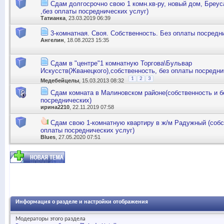
Сдам долгосрочно свою 1 комн.кв-ру, новый дом, Бреус
,без оплаты посреднических услуг)
Татианка
, 23.03.2019 06:39
3-комнатная. Своя. Собственность. Без оплаты посредн
Ангелин
, 18.08.2023 15:35
Сдам в "центре"1 комнатную Торгова\Бульвар
Искусств(Жванецкого),собственность, без оплаты посредни
1
2
3
Медебейцелы
, 15.03.2013 08:32
Сдам комната в Малиновском районе(собственность и б
посреднических)
ирина2210
, 22.11.2019 07:58
Сдам свою 1-комнатную квартиру в ж/м Радужный (собс
оплаты посреднических услуг)
Blues
, 27.05.2020 07:51
Информация о разделе и настройки отображения
Модераторы этого раздела