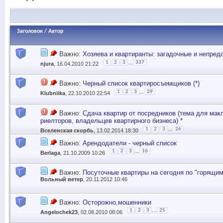
Заголовок
/
Автор
Важно:
Хозяева и квартиранты: загадочные и непре
...
1
2
3
337
njura
, 16.04.2010 21:22
Важно:
Черный список квартиросъемщиков (*)
...
1
2
3
29
Klubniika
, 22.10.2010 22:54
Важно:
Сдача квартир от посредников (тема для мак
риелторов, владельцев квартирного бизнеса) *
...
1
2
3
26
Вселенская скорбь
, 13.02.2014 18:30
Важно:
Арендодатели - черный список
...
1
2
3
16
Berlaga
, 21.10.2009 10:26
Важно:
Посуточные квартиры на сегодня по "горящим"
Вольный ветер
, 20.11.2012 10:46
Важно:
Осторожно,мошенники
...
1
2
3
25
Angelochek23
, 02.08.2010 08:06