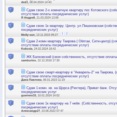
ded1
, 08.04.2024 14:43
Сдам свою 2-х комнатную квартиру пос Котовского (соб
отсутствие оплаты посреднических услуг)
Я Андрей
, 21.03.2024 13:06
Сдам свою 1к квартиру. Центр. ул.Пишоновская (собств
посреднических услуг)
1
2
Molly-sun
, 13.11.2015 09:27
Сдам 2-комн квартиру Таирова ( Облгаи, Сити-центр) (со
отсутствие оплаты посреднических услуг)
Kukusia
, 24.02.2024 18:42
ЖК Балковский (своя собственность, отсутствие оплаты
samburino
, 22.12.2018 17:30
Сдам свою смарт-квартиру в "Акварель-2" на Таирова, (
отсутствие оплаты посреднических услуг)
Дана Павлова
, 06.01.2023 11:19
Сдам 1-комн. кв. на Щорса (Рихтера), Приват банк. Отс
посреднических услуг
guerrero33
, 10.01.2024 14:02
Сдам свою 1к квартиру на 7 небе. (Собственность, отсу
посреднических услуг)
Александр27
, 23.06.2022 07:47