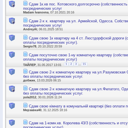
Сдам 1к.кв пос. Котовского.долгосрочно (собственность
посреднических услуг
Madam Ivanovna
, 07.10.2021 20:16
Сдам 2-х к. квартиру на ул. Армейской, Одесса. Собств
посреднических услуг
AndreyAI
, 06.01.2025 18:51
Сдам свою 1к квартиру на 4 ст. Люстдорфской дороги (с
оплаты посреднических услуг).
Sergio78
, 20.10.2022 20:59
Сдам посуточно свою 1-ну комнатную квартиру (собстве
оплаты посреднических услуг)
...
1
2
3
15
ТАЙЛЕР
, 31.05.2017 13:01
Сдам свою 2-х комнатную квартиру на ул.Разумовская 
без оплаты посреднических услуг.
добжик
, 13.03.2026 06:15
Сдам свою 2-х комнатную квартиру на ул.Филатого, Оде
без оплаты посреднических услуг.
yula2012
, 30.01.2026 11:24
Сдам свою кімнату в комунальній квартирі (без оплати 
Мерзавка40
, 31.12.2025 18:16
Сдам на 1-комн.кв. Королева 43/3 (собственность и отс
посреднических услуг)