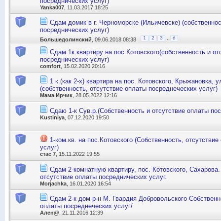
посреднических услуг)
Yanka007
, 11.03.2017 18:25
Сдам домик в г. Черноморске (Ильичевске) (собственнос
посреднических услуг)
...
1
2
3
6
Большедолинский
, 09.06.2018 08:38
Сдам 1к.квартиру на пос.Котовского(собственность и от
посреднических услуг)
comfort
, 15.02.2020 20:16
1 к.(как 2-х) квартира на пос. Котовского, Крыжановка, 
(собственность, отсутствие оплаты посреднеческих услуг)
Мама Ирчик
, 28.05.2022 12:16
Сдаю 1-к Сув.р.(Собственность и отсутствие оплаты по
Kustiniya
, 07.12.2020 19:50
1-ком.кв. на пос.Котовского (Собственность, отсутстви
услуг)
стас 7
, 15.11.2022 19:55
Сдам 2-комнатную квартиру, пос. Котовского, Сахарова.
отсутствие оплаты посреднических услуг.
Morjachka
, 16.01.2020 16:54
Сдам 2-к дом р-н М. Гвардия Добровольского Собственн
оплаты посреднеческих услуг/
Ален@
, 21.11.2016 12:39