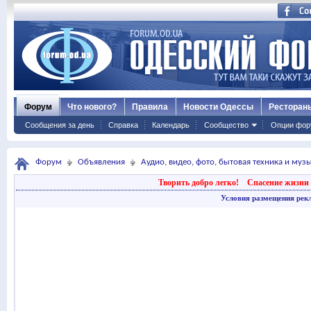
Форум
Что нового?
Правила
Новости Одессы
Ресторан
Сообщения за день
Справка
Календарь
Сообщество
Опции фор
Форум
Объявления
Аудио, видео, фото, бытовая техника и му
Творить добро легко!
Спасение жизни 
Условия размещения рек