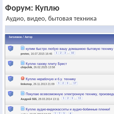
Форум:
Куплю
Аудио, видео, бытовая техника
Заголовок
/
Автор
купим быстро любую вашу домашнюю бытовую технику а
...
1
2
3
10
protec
, 16.07.2015 16:46
Куплю газову плиту Брест
chipchik
, 26.02.2025 13:58
Куплю нерабочую и б.у. технику
...
1
2
3
17
linkotop
, 26.11.2013 21:09
Покупаю всевозможную электронную технику, произвед
...
1
2
3
11
Андрей 555
, 28.03.2014 13:11
Куплю аудио-видеокассеты и аудио-бобинные пленки!
...
1
2
3
4