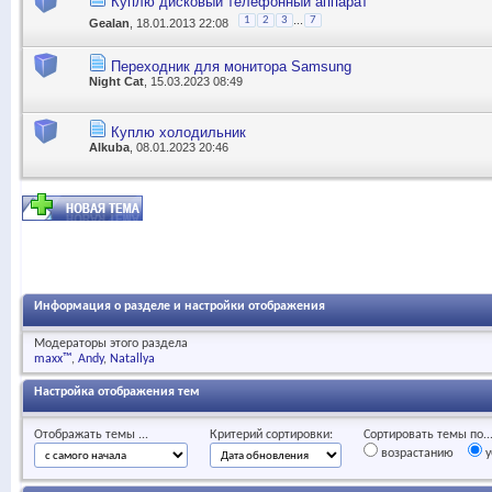
Куплю дисковый телефонный аппарат
...
1
2
3
7
Gealan
, 18.01.2013 22:08
Переходник для монитора Samsung
Night Cat
, 15.03.2023 08:49
Куплю холодильник
Alkuba
, 08.01.2023 20:46
Информация о разделе и настройки отображения
Модераторы этого раздела
maxx™
Andy
Natallya
Настройка отображения тем
Отображать темы ...
Критерий сортировки:
Сортировать темы по..
возрастанию
у