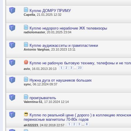
Куплю ДОМРУ ПРИМУ
Capella
, 21.01.2025 12:32
Куплю недорого нерабочие ЖК телевизоры
radiolomaster
, 20.01.2025 23:04
Куплю аудиокассеты и грампластинки
Antonio Varghas
, 23.10.2023 13:11
Куплю не рабочую бытовую технику, телефоны и не тол
...
1
2
3
23
avio
, 16.01.2013 20:13
Нужна дуга от наушников больших
sync
, 06.12.2024 09:37
проигрыватель
Valentina-51
, 17.10.2024 12:14
Куплю по реальной цене ( дорого ) в коллекцию японски
переносные магнитолы 70-80х годов
...
1
2
3
8
ah322223
, 24.02.2018 22:57