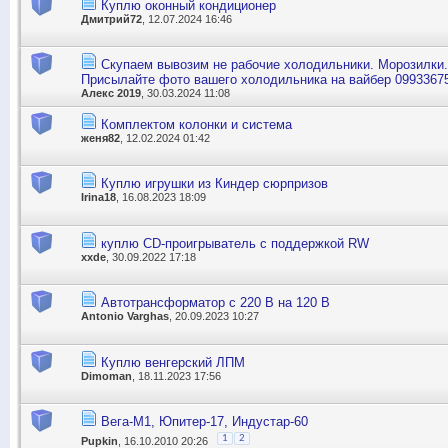
Куплю оконный кондиционер
Дмитрий72
, 12.07.2024 16:46
Скупаем вывозим не рабочие холодильники. Морозилки.
Присылайте фото вашего холодильника на вайбер 0993367
Алекс 2019
, 30.03.2024 11:08
Комплектом колонки и система
женя82
, 12.02.2024 01:42
Куплю игрушки из Киндер сюрпризов
Irina18
, 16.08.2023 18:09
куплю CD-проигрыватель с поддержкой RW
xxde
, 30.09.2022 17:18
Автотрансформатор с 220 В на 120 В
Antonio Varghas
, 20.09.2023 10:27
Куплю венгерский ЛПМ
Dimoman
, 18.11.2023 17:56
Вега-М1, Юпитер-17, Индустар-60
1
2
Pupkin
, 16.10.2010 20:26