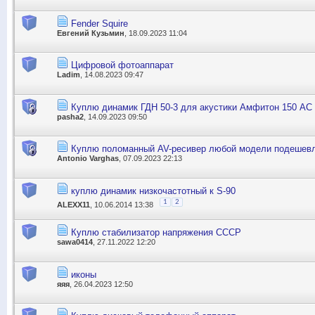
Fender Squire
Евгений Кузьмин
, 18.09.2023 11:04
Цифровой фотоаппарат
Ladim
, 14.08.2023 09:47
Куплю динамик ГДН 50-3 для акустики Амфитон 150 АС
pasha2
, 14.09.2023 09:50
Куплю поломанный AV-ресивер любой модели подешев
Antonio Varghas
, 07.09.2023 22:13
куплю динамик низкочастотный к S-90
1
2
ALEXX11
, 10.06.2014 13:38
Куплю стабилизатор напряжения СССР
sawa0414
, 27.11.2022 12:20
иконы
яяя
, 26.04.2023 12:50