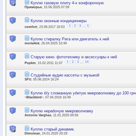
Куплю газовую плиту 4-х конфорочную
Приморье
, 15.06.2025 07:59
Куплю оконные кондиционеры
...
1
2
3
5
comfort
, 23.08.2017 16:53
Куплю стиралку Рига или двигатель к ней
moria4ok
, 26.04.2025 10:49
Старую кино- фототехнику и аксессуары к ней
...
1
2
3
14
Pupkin
, 15.02.2011 11:07
Студийные аудио кассеты с музыкой
SFU
, 05.06.2024 16:24
Куплю б/у сломанную убитую микроволновку до 100 грн
~Blackbird~
, 07.04.2016 16:49
Куплю нерабочую микроволновку
Antonio Varghas
, 11.01.2025 00:56
Куплю старый динамик.
Dimoman
, 24.01.2025 20:29