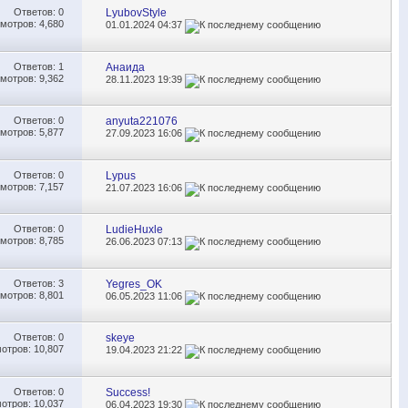
Ответов:
0
LyubovStyle
мотров: 4,680
01.01.2024
04:37
Ответов:
1
Анаида
мотров: 9,362
28.11.2023
19:39
Ответов:
0
anyuta221076
мотров: 5,877
27.09.2023
16:06
Ответов:
0
Lypus
мотров: 7,157
21.07.2023
16:06
Ответов:
0
LudieHuxle
мотров: 8,785
26.06.2023
07:13
Ответов:
3
Yegrеs_OK
мотров: 8,801
06.05.2023
11:06
Ответов:
0
skeye
отров: 10,807
19.04.2023
21:22
Ответов:
0
Success!
отров: 10,037
06.04.2023
19:30