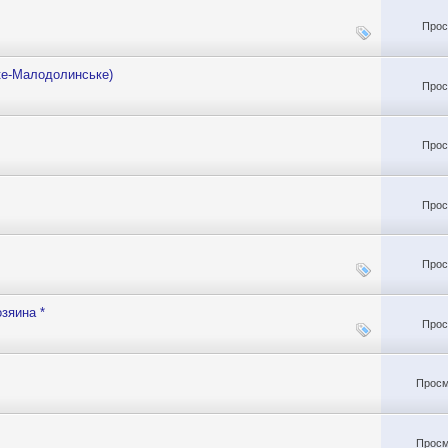
Прос
ке-Малодолинське)
Прос
Прос
Прос
Прос
зяина *
Прос
Просм
Просм