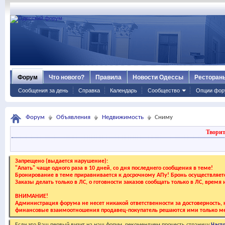
Форум
Что нового?
Правила
Новости Одессы
Ресторан
Сообщения за день
Справка
Календарь
Сообщество
Опции фор
Форум
Объявления
Недвижимость
Сниму
Творит
Запрещено (выдается нарушение):
"Апать" чаще одного раза в 10 дней, со дня последнего сообщения в теме!
Бронирование в теме приравнивается к досрочному АПу! Бронь осуществляе
Заказы делать только в ЛС, о готовности заказов сообщать только в ЛС, время
ВНИМАНИЕ!
Администрация форума не несет никакой ответственности за достоверность, к
финансовые взаимоотношения продавец-покупатель решаются ими только ме