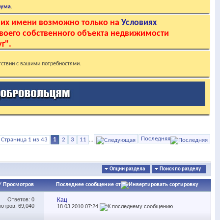
рума
.
 их имени возможно только на
Условиях
своего собственного объекта недвижимости
г".
тствии с вашими потребностями.
Последняя
Страница 1 из 43
1
2
3
11
...
Опции раздела
Поиск по разделу
/
Просмотров
Последнее сообщение от
Ответов:
0
Кац
отров: 69,040
18.03.2010
07:24