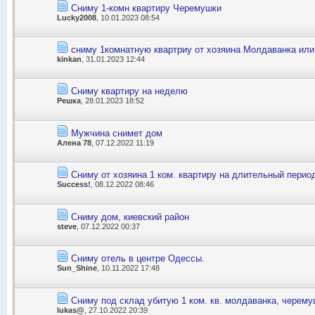
Сниму 1-комн квартиру Черемушки
Lucky2008
, 10.01.2023 08:54
сниму 1комнатную квартриу от хозяина Молдаванка или
kinkan
, 31.01.2023 12:44
Сниму квартиру на неделю
Решка
, 28.01.2023 18:52
Мужчина снимет дом
Алена 78
, 07.12.2022 11:19
Сниму от хозяина 1 ком. квартиру на длительный перио
Success!
, 08.12.2022 08:46
Сниму дом, киевский район
steve
, 07.12.2022 00:37
Сниму отель в центре Одессы.
Sun_Shine
, 10.11.2022 17:48
Сниму под склад убитую 1 ком. кв. молдаванка, черему
lukas@
, 27.10.2022 20:39