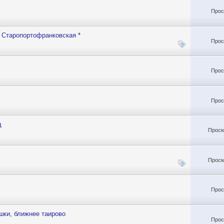
Прос
 Старопортофранковская *
Прос
Прос
Прос
д
Просм
Просм
Прос
шки, ближнее таирово
Прос