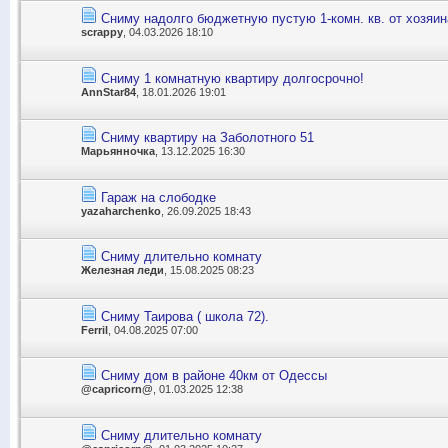
Сниму надолго бюджетную пустую 1-комн. кв. от хозяин
scrappy
, 04.03.2026 18:10
Сниму 1 комнатную квартиру долгосрочно!
AnnStar84
, 18.01.2026 19:01
Сниму квартиру на Заболотного 51
Марьянночка
, 13.12.2025 16:30
Гараж на слободке
yazaharchenko
, 26.09.2025 18:43
Сниму длительно комнату
Железная леди
, 15.08.2025 08:23
Сниму Таирова ( школа 72).
Ferril
, 04.08.2025 07:00
Сниму дом в районе 40км от Одессы
@capricorn@
, 01.03.2025 12:38
Сниму длительно комнату