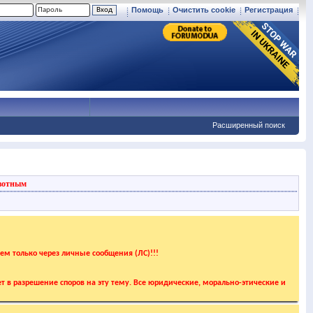
Помощь
Очистить cookie
Регистрация
Расширенный поиск
вотным
аем только через личные сообщения (ЛС)!!!
т в разрешение споров на эту тему. Все юридические, морально-этические и