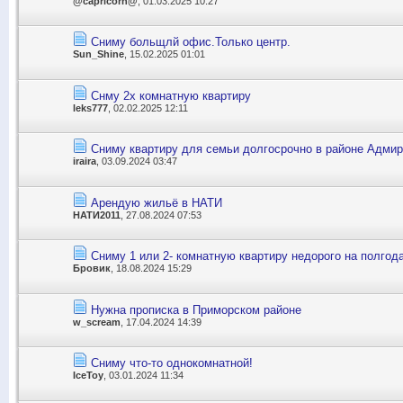
@capricorn@
, 01.03.2025 10:27
Сниму больщлй офис.Только центр.
Sun_Shine
, 15.02.2025 01:01
Снму 2х комнатную квартиру
leks777
, 02.02.2025 12:11
Сниму квартиру для семьи долгосрочно в районе Адмир
iraira
, 03.09.2024 03:47
Арендую жильё в НАТИ
НАТИ2011
, 27.08.2024 07:53
Сниму 1 или 2- комнатную квартиру недорого на полгод
Бровик
, 18.08.2024 15:29
Нужна прописка в Приморском районе
w_scream
, 17.04.2024 14:39
Сниму что-то однокомнатной!
IceToy
, 03.01.2024 11:34