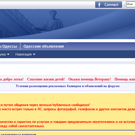
ы Одессы
Одесские объявления
ума
Навигация
ь добро легко!
Спасение жизни детей!
Окажи помощь Ветерану!
Помощь жи
Условия размещения рекламных баннеров и объявлений на форуме
тся путем общения через личные/публичные сообщения!
 и место встреч только в ЛС, запросы фотографий, телефонов и других контактов дел
ачество и гарантии по услугам и товарам предлагаемым посетителями и не вступае
жду собой самостоятельно.