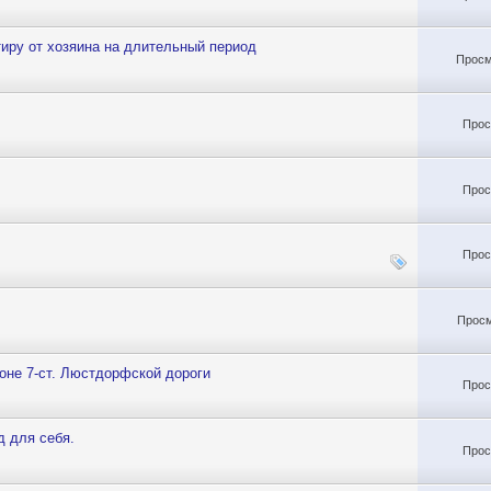
тиру от хозяина на длительный период
Просм
Прос
Прос
Прос
Просм
йоне 7-ст. Люстдорфской дороги
Прос
д для себя.
Прос