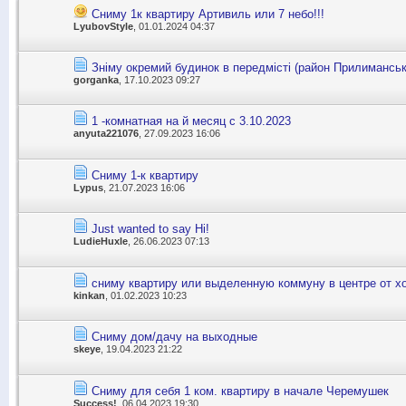
Сниму 1к квартиру Артивиль или 7 небо!!!
LyubovStyle
, 01.01.2024 04:37
Зніму окремий будинок в передмісті (район Прилимансь
gorganka
, 17.10.2023 09:27
1 -комнатная на й месяц с 3.10.2023
anyuta221076
, 27.09.2023 16:06
Сниму 1-к квартиру
Lypus
, 21.07.2023 16:06
Just wanted to say Hi!
LudieHuxle
, 26.06.2023 07:13
сниму квартиру или выделенную коммуну в центре от хо
kinkan
, 01.02.2023 10:23
Сниму дом/дачу на выходные
skeye
, 19.04.2023 21:22
Сниму для себя 1 ком. квартиру в начале Черемушек
Success!
, 06.04.2023 19:30