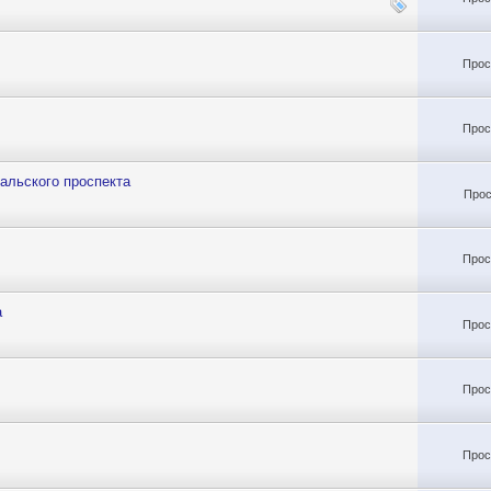
Прос
Прос
альского проспекта
Прос
Прос
а
Прос
Прос
Прос