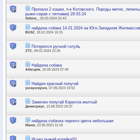
Пропали 2 кошки, п-к Котовского. Породы метис, пепель
рыже-серая с пятнами) 29.03.24
Selena_
, 29.03.2024 22:43
найдена собака 14.01.2024 на Юго-Западном Жилмасси
BUSZ
, 18.02.2024 16:15
Потерялся ручной голубь
ZTC
, 08.02.2024 22:26
Найдена собака
Абвгдёж
, 10.09.2023 07:49
Найден красный попугай
yurayurayura
, 07.09.2023 15:52
Замечен попугай Корелла желтый
Димитриус
, 13.08.2023 18:37
найдена собачка черного цвета небольшая
Маню
, 23.05.2023 11:16
Исчез рыжий котейка!!!!