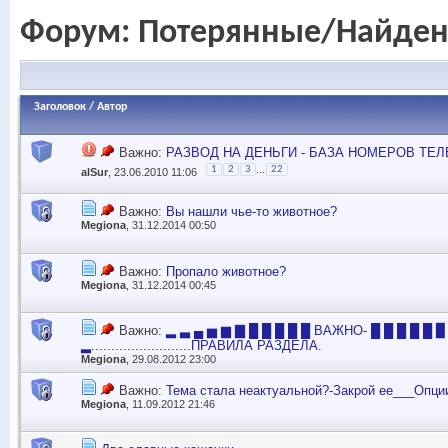
Форум:
Потерянные/Найде
Заголовок
/
Автор
Важно:
РАЗВОД НА ДЕНЬГИ - БАЗА НОМЕРОВ ТЕ
...
1
2
3
22
alSur
, 23.06.2010 11:06
Важно:
Вы нашли чье-то животное?
Megiona
, 31.12.2014 00:50
Важно:
Пропало животное?
Megiona
, 31.12.2014 00:45
Важно:
▂ ▃ ▄ ▅ ▆ ▇ █ █ █ █ █ ВАЖНО- █ █ █ █ █ ▉
▂.........................ПРАВИЛА РАЗДЕЛА.
Megiona
, 29.08.2012 23:00
Важно:
Тема стала неактуальной?-Закрой ее___Опци
Megiona
, 11.09.2012 21:46