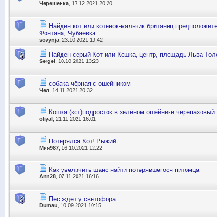
Черешенка
, 17.12.2021 20:20
Найден кот или котенок-мальчик британец предположител
Фонтана, Чубаевка
sovynja
, 23.10.2021 19:42
Найден серый Кот или Кошка, центр, площадь Льва Толс
Sergei
, 10.10.2021 13:23
собака чёрная с ошейником
Чел
, 14.11.2021 20:32
Кошка (кот)подросток в зелёном ошейнике черепаховый 
oliyal
, 21.11.2021 16:01
Потерялся Кот! Рыжий
Мия987
, 16.10.2021 12:22
Как увеличить шанс найти потерявшегося питомца
Ann28
, 07.11.2021 16:16
Пес ждет у светофора
Dumau
, 10.09.2021 10:15