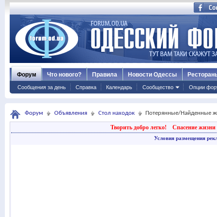
Форум
Что нового?
Правила
Новости Одессы
Ресторан
Сообщения за день
Справка
Календарь
Сообщество
Опции фор
Форум
Объявления
Стол находок
Потерянные/Найденные ж
Творить добро легко!
Спасение жизни 
Условия размещения рек