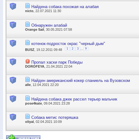
Найдена собака похожая на алабая
nicto
, 22.07.2021 11:30
Обнаружен алабай
Orange Sail
, 30.05.2021 07:58
котенок-подросток окрас "черный дым"
...
1
2
3
9
BUSZ
, 19.12.2011 09:48
Пропал хаски парк Победы
DOROFEYA
, 21.04.2021 22:04
Найден американский кокер спаниель на Вузовском
alle
, 12.04.2021 22:20
Найдена собака джек рассел терьер мальчик
pose4kate
, 09.04.2021 23:28
Собака метис потеряшка
oliyal
, 02.04.2021 10:09