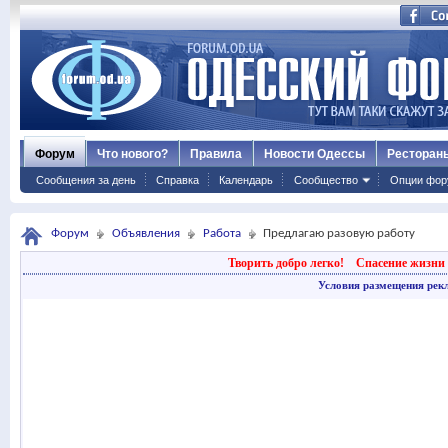
Форум
Что нового?
Правила
Новости Одессы
Ресторан
Сообщения за день
Справка
Календарь
Сообщество
Опции фор
Форум
Объявления
Работа
Предлагаю разовую работу
Творить добро легко!
Спасение жизни 
Условия размещения рек