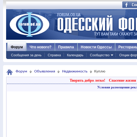
Форум
Что нового?
Правила
Новости Одессы
Ресторан
Сообщения за день
Справка
Календарь
Сообщество
Опции фор
Форум
Объявления
Недвижимость
Куплю
Творить добро легко!
Спасение жизни 
Условия размещения рек