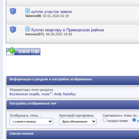
куплю участок земли.
Valeron88
, 02.01.2020 01:19
Куплю квартиру в Приморском районе
timona1971
, 06.09.2022 19:36
Информация о разделе и настройки отображения
Модераторы этого раздела
Вселенская скорбь
maxx™
Andy
Natallya
Настройка отображения тем
Отображать темы ...
Критерий сортировки:
Сортировать темы по..
возрастанию
у
Список иконок