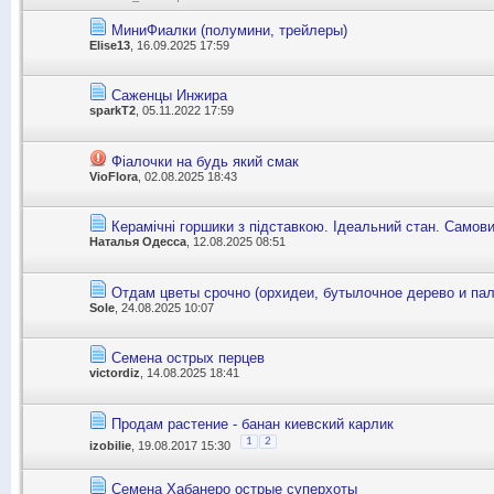
МиниФиалки (полумини, трейлеры)
Elise13
, 16.09.2025 17:59
Cаженцы Инжира
sparkT2
, 05.11.2022 17:59
Фіалочки на будь який смак
VioFlora
, 02.08.2025 18:43
Керамічні горшики з підставкою. Ідеальний стан. Самови
Наталья Одесса
, 12.08.2025 08:51
Отдам цветы срочно (орхидеи, бутылочное дерево и па
Sole
, 24.08.2025 10:07
Семена острых перцев
victordiz
, 14.08.2025 18:41
Продам растение - банан киевский карлик
1
2
izobilie
, 19.08.2017 15:30
Семена Хабанеро острые суперхоты