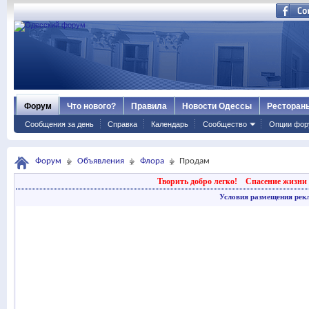
Форум
Что нового?
Правила
Новости Одессы
Ресторан
Сообщения за день
Справка
Календарь
Сообщество
Опции фор
Форум
Объявления
Флора
Продам
Творить добро легко!
Спасение жизни 
Условия размещения рек