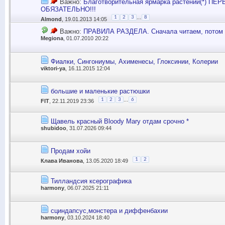
Важно:
Благотворительная ярмарка растений(*) П
ОБЯЗАТЕЛЬНО!!!
...
1
2
3
8
Almond
, 19.01.2013 14:05
Важно:
ПРАВИЛА РАЗДЕЛА. Сначала читаем, потом
Megiona
, 01.07.2010 20:22
Фиалки, Сингониумы, Ахименесы, Глоксинии, Колерии
viktori-ya
, 16.11.2015 12:04
большие и маленькие растюшки
...
1
2
3
6
FIT
, 22.11.2019 23:36
Щавель красный Bloody Mary отдам срочно *
shubidoo
, 31.07.2026 09:44
Продам хойи
1
2
Клава Иванова
, 13.05.2020 18:49
Тилландсия ксерографика
harmony
, 06.07.2025 21:11
сциндапсус,монстера и диффенбахии
harmony
, 03.10.2024 18:40