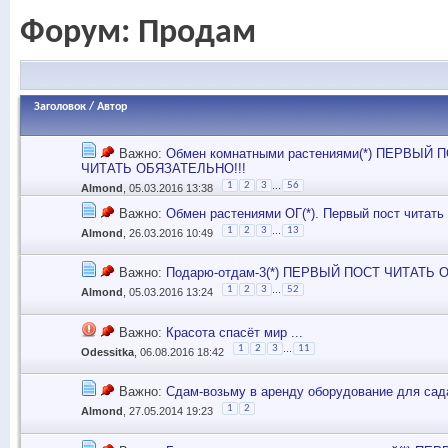
Форум:
Продам
Заголовок
/
Автор
Важно:
Обмен комнатными растениями(*) ПЕРВЫЙ 
ЧИТАТЬ ОБЯЗАТЕЛЬНО!!!
...
1
2
3
56
Almond
, 05.03.2016 13:38
Важно:
Обмен растениями ОГ(*). Первый пост читать
...
1
2
3
13
Almond
, 26.03.2016 10:49
Важно:
Подарю-отдам-3(*) ПЕРВЫЙ ПОСТ ЧИТАТЬ 
...
1
2
3
52
Almond
, 05.03.2016 13:24
Важно:
Красота спасёт мир ...
...
1
2
3
11
Odessitka
, 06.08.2016 18:42
Важно:
Сдам-возьму в аренду оборудование для сада
1
2
Almond
, 27.05.2014 19:23