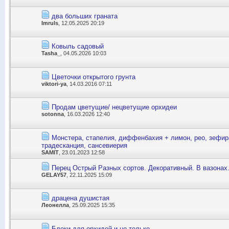
два больших граната
Imruls
, 12.05.2025 20:19
Ковыль садовый
Tasha_
, 04.05.2026 10:03
Цветочки открытого грунта
viktori-ya
, 14.03.2016 07:11
Продам цветущие/ нецветущие орхидеи
sotonna
, 16.03.2026 12:40
Монстера, стапелия, диффенбахия + лимон, рео, зефира
традесканция, сансевиерия
SAMIT
, 23.01.2023 12:58
Перец Острый Разных сортов. Декоративный. В вазонах
GELAY57
, 22.11.2025 15:09
драцена душистая
Леонелла
, 25.09.2025 15:35
Блоки для орхидей и не только