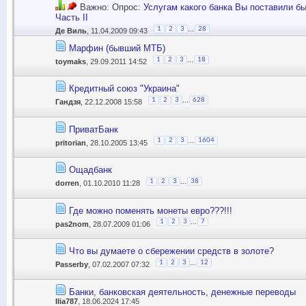
Важно: Опрос:
Услугам какого банка Вы поставили б
Часть II
...
1
2
3
28
Де Виль
, 11.04.2009 09:43
Марфин (бывший МТБ)
...
1
2
3
18
toymaks
, 29.09.2011 14:52
Кредитный союз "Украина"
...
1
2
3
628
Гандзя
, 22.12.2008 15:58
ПриватБанк
...
1
2
3
1604
pritorian
, 28.10.2005 13:45
Ощадбанк
...
1
2
3
38
dorren
, 01.10.2010 11:28
Где можно поменять монеты евро???!!!
...
1
2
3
7
pas2nom
, 28.07.2009 01:06
Что вы думаете о сбережении средств в золоте?
...
1
2
3
12
Passerby
, 07.02.2007 07:32
Банки, банковская деятельность, денежные переводы
Ilia787
, 18.06.2024 17:45