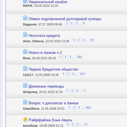
Национальный кешбэк
RAFiK
, 03.09.2024 12:25
Обмен подпорченной долларовой купюры
...
1
2
3
8
Diggerok
, 07.07.2009 08:40
Неуплата кредита
...
1
2
3
70
Aries_Odessa
, 22.02.2010 13:39
Новости банков ч.2
...
1
2
3
286
Reva
, 06.06.2012 09:29
Первое Кредитное общество
...
1
2
3
124
115117
, 13.03.2009 19:28
Денежные переводы
...
1
2
3
5
Штирлиц
, 20.01.2015 11:29
Вопрос о депозитах в банках
...
1
2
3
406
GlamShine
, 11.05.2008 20:51
Райффайзен Банк Аваль
...
1
2
3
11
beneficiar
, 19.08.2009 21:12