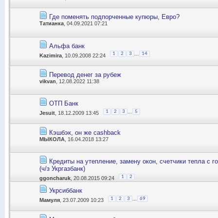
Где поменять подпорченные купюры, Евро?
Татианка
, 04.09.2021 07:21
Альфа банк
...
1
2
3
14
Kazimira
, 10.09.2008 22:24
Перевод денег за рубеж
vikvan
, 12.08.2022 11:38
ОТП Банк
...
1
2
3
5
Jesuit
, 18.12.2009 13:45
Кэшбэк, он же cashback
MЫКОЛА
, 16.04.2018 13:27
Кредиты на утепление, замену окон, счетчики тепла с г
(ч/з Укргазбанк)
1
2
ggoncharuk
, 20.08.2015 09:24
Укрсиббанк
...
1
2
3
69
Мамуля
, 23.07.2009 10:23