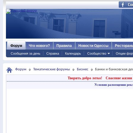
Форум
Что нового?
Правила
Новости Одессы
Ресторан
Сообщения за день
Справка
Календарь
Сообщество
Опции фор
Форум
Тематические форумы
Бизнес
Банки и банковская де
Творить добро легко!
Спасение жизни 
Условия размещения рек