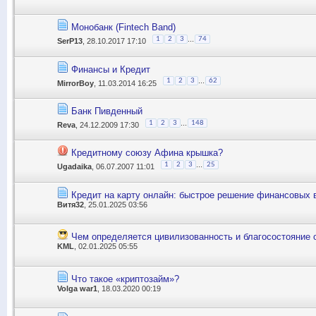
Монобанк (Fintech Band)
...
1
2
3
74
SerP13
, 28.10.2017 17:10
Финансы и Кредит
...
1
2
3
62
MirrorBoy
, 11.03.2014 16:25
Банк Пивденный
...
1
2
3
148
Reva
, 24.12.2009 17:30
Кредитному союзу Афина крышка?
...
1
2
3
25
Ugadaika
, 06.07.2007 11:01
Кредит на карту онлайн: быстрое решение финансовых 
Витя32
, 25.01.2025 03:56
Чем определяется цивилизованность и благосостояние
KML
, 02.01.2025 05:55
Что такое «криптозайм»?
Volga war1
, 18.03.2020 00:19