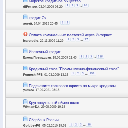
Морское кредитное общество
...
1
2
3
76
diРектор
, 03.04.2009 08:20
кредит Ок
1
2
антей
, 24.04.2013 20:45
Оплата комунальных платежей через Интернет
...
1
2
3
77
Icarstudio
, 22.11.2009 11:29
Ипотечный кредит
...
1
2
3
215
Елена Премудрая
, 18.05.2009 21:43
Кредитный союз "Промышленно-финансовый союз"
...
1
2
3
158
Pomosh PFS
, 01.03.2009 13:15
Подскажите толкового юриста по микро кредитам
yakuza
, 17.09.2021 03:15
Круглосуточный обмен валют
W0man41k
, 29.08.2009 19:18
Сбербанк России
...
1
2
3
18
GolubevPG
, 05.02.2010 19:59