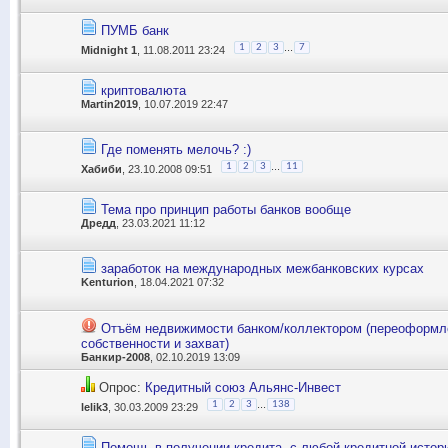
ПУМБ банк
...
1
2
3
7
Midnight 1
, 11.08.2011 23:24
криптовалюта
Martin2019
, 10.07.2019 22:47
Где поменять мелочь? :)
...
1
2
3
11
Хабиби
, 23.10.2008 09:51
Тема про принцип работы банков вообще
Дредд
, 23.03.2021 11:12
заработок на международных межбанковских курсах
Kenturion
, 18.04.2021 07:32
Отъём недвижимости банком/коллектором (переоформл
собственности и захват)
Банкир-2008
, 02.10.2019 13:09
Опрос:
Кредитный союз Альянс-Инвест
...
1
2
3
138
lelik3
, 30.03.2009 23:29
Помощь в получении кредита, с любой кредитной истор