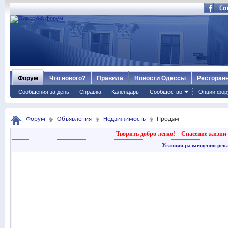
Форум
Что нового?
Правила
Новости Одессы
Ресторан
Сообщения за день
Справка
Календарь
Сообщество
Опции фор
Форум
Объявления
Недвижимость
Продам
Творить добро легко!
Спасение жизни 
Условия размещения рек