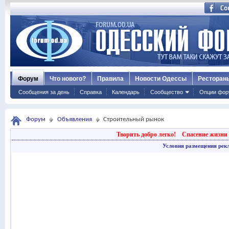
Форум
Что нового?
Правила
Новости Одессы
Ресторан
Сообщения за день
Справка
Календарь
Сообщество
Опции фор
Форум
Объявления
Строительный рынок
Творить добро легко!
Спасение жизни 
Условия размещения рек