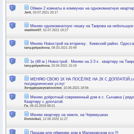
Обмен 2 комнаты в коммунах на однокомнатную кварти
Jerit
, 03.07.2021 20:17
Меняю однокомнатную чешку на Таирова на небольшую
vladiimir07
, 02.07.2021 19:27
Меняю Новострой на вторичку . Киевский район. Одесса
tany.gelyashova
, 08.03.2021 20:49
1к (48 м ) Новострой . Меняю на 2-3 к . квартиру на Таир
tany.gelyashova
, 03.04.2021 10:19
МЕНЯЮ СВОЮ 1К НА ПОСЁЛКЕ НА 2К С ДОПЛАТОЙ,соб
посреднических услуг
Хочудвушкунапоселке
, 10.06.2021 18:56
Меняю добротный современный дом в с. Сычавка ( рядо
Квартиру с доплатой.
Ги
, 09.10.2019 08:21
Меняю квартиру на земле, на Черемушках
Dominika1
, 12.06.2020 11:27
Продам или обменяю дом в Малиновском р-н !!!