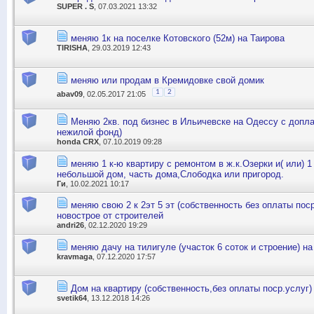
SUPER . S
, 07.03.2021 13:32
меняю 1к на поселке Котовского (52м) на Таирова
TIRISHA
, 29.03.2019 12:43
меняю или продам в Кремидовке свой домик
1
2
abav09
, 02.05.2017 21:05
Меняю 2кв. под бизнес в Ильичевске на Одессу с допла
нежилой фонд)
honda CRX
, 07.10.2019 09:28
меняю 1 к-ю квартиру с ремонтом в ж.к.Озерки и( или) 1
небольшой дом, часть дома,Слободка или пригород.
Ги
, 10.02.2021 10:17
меняю свою 2 к 2эт 5 эт (собственность без оплаты поср
новострое от строителей
andri26
, 02.12.2020 19:29
меняю дачу на тилигуле (участок 6 соток и строение) н
kravmaga
, 07.12.2020 17:57
Дом на квартиру (собственность,без оплаты поср.услуг)
svetik64
, 13.12.2018 14:26