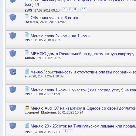
$$$ ) !?!
...
1
2
3
16
ZWG
, 17.07.2011 09:18
Обменяю участок 6 соток
RAYDER
, 26.10.2015 12:02
Меняю свою 2х комн .на 1 комн.
INS 1
, 19.05.2018 08:33
МЕНЯЮ дом в Раздельной на однокомнатную квартиру 
АннаN
, 29.10.2021 13:51
меняю "собственность и отсутствие оплаты посредничес
zuzu28
, 23.01.2021 18:09
Меняю свою 1 комн.+ участок ( без посред.услуг) на кв
INS 1
, 03.08.2021 11:59
Меняю Audi Q7 на квартиру в Одессе со своей доплатой
Logoped_Ekaterina
, 10.01.2021 15:24
Меняю 20 - 25соток на Тилигульском лимане или прода
1
2
INS 1
, 28.08.2015 17:01