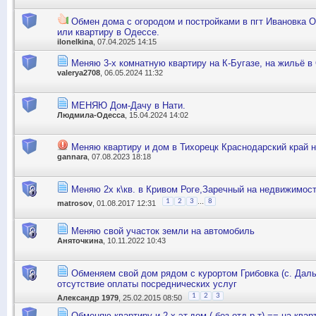
Обмен дома с огородом и постройками в пгт Ивановка О
или квартиру в Одессе.
ilonelkina
, 07.04.2025 14:15
Меняю 3-х комнатную квартиру на К-Бугазе, на жильё в
valerya2708
, 06.05.2024 11:32
МЕНЯЮ Дом-Дачу в Нати.
Людмила-Одесса
, 15.04.2024 14:02
Меняю квартиру и дом в Тихорецк Краснодарский край н
gannara
, 07.08.2023 18:18
Меняю 2х к\кв. в Кривом Роге,Заречный на недвижимос
...
1
2
3
8
matrosov
, 01.08.2017 12:31
Меняю свой участок земли на автомобиль
Аняточкина
, 10.11.2022 10:43
Обменяем свой дом рядом с курортом Грибовка (с. Даль
отсутствие оплаты посреднических услуг
1
2
3
Александр 1979
, 25.02.2015 08:50
Обменяю квартиру и 2-х эт.дом ( без отд р-т) == на квар