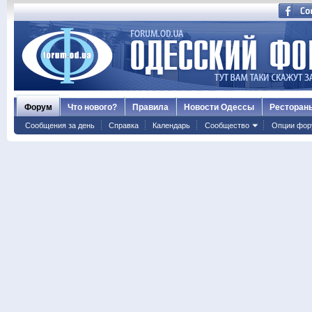
Форум
Что нового?
Правила
Новости Одессы
Ресторан
Сообщения за день
Справка
Календарь
Сообщество
Опции фор