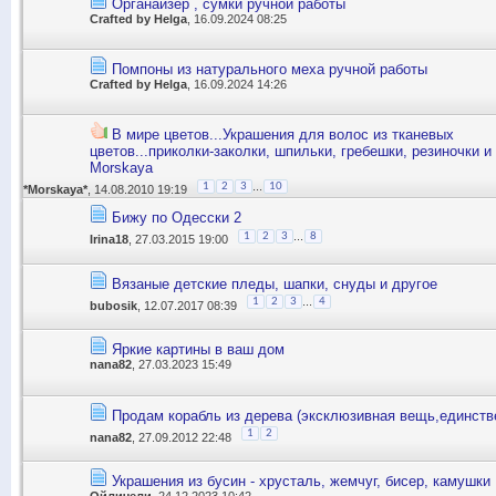
Органайзер , сумки ручной работы
Crafted by Helga
, 16.09.2024 08:25
Помпоны из натурального меха ручной работы
Crafted by Helga
, 16.09.2024 14:26
В мире цветов...Украшения для волос из тканевых
цветов...приколки-заколки, шпильки, гребешки, резиночки и 
Morskaya
...
1
2
3
10
*Morskaya*
, 14.08.2010 19:19
Бижу по Одесски 2
...
1
2
3
8
Irina18
, 27.03.2015 19:00
Вязаные детские пледы, шапки, снуды и другое
...
1
2
3
4
bubosik
, 12.07.2017 08:39
Яркие картины в ваш дом
nana82
, 27.03.2023 15:49
Продам корабль из дерева (эксклюзивная вещь,единств
1
2
nana82
, 27.09.2012 22:48
Украшения из бусин - хрусталь, жемчуг, бисер, камушки