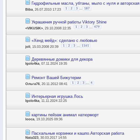
Гидрофильные масла, убтаны, мыло с нуля и авторская
...
1
2
3
187
Biba
, 26.07.2010 17:23
Украшения ручной работы Viktory Shine
...
1
2
3
479
<VIKUSIK>
, 29.10.2008 22:35
«Хенд мейд»: сделано с любовью
...
1
2
3
1161
joli
, 15.03.2008 20:39
Деревянные домики для декора
Igolo4ka
, 07.11.2024 19:35
Ремонт Вашей Бижутерии
...
1
2
3
4
Ольга76
, 20.11.2012 08:41
Интерьерная игрушка Лось
Igolo4ka
, 11.11.2024 22:25
картины пейзаж анимал натюрморт
looca
, 19.10.2025 09:36
Пасхальные корзинки и кашпо.Авторская работа
Nata323
, 30.03.2017 14:55