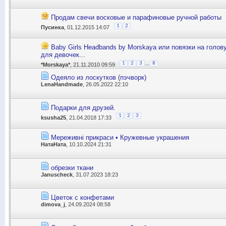
Продам свечи восковые и парафиновые ручной работы
1
2
Пусинка
, 01.12.2015 14:07
Baby Girls Headbands by Morskaya или повязки на голов
для девочек...
...
1
2
3
8
*Morskaya*
, 21.11.2010 09:59
Одеяло из лоскутков (пэчворк)
LenaHandmade
, 26.05.2022 22:10
Подарки для друзей.
1
2
3
ksusha25
, 21.04.2018 17:33
Мереживні прикраси • Кружевные украшения
НатаНата
, 10.10.2024 21:31
обрезки ткани
Januscheck
, 31.07.2023 18:23
Цветок с конфетами
dimova_j
, 24.09.2024 08:58