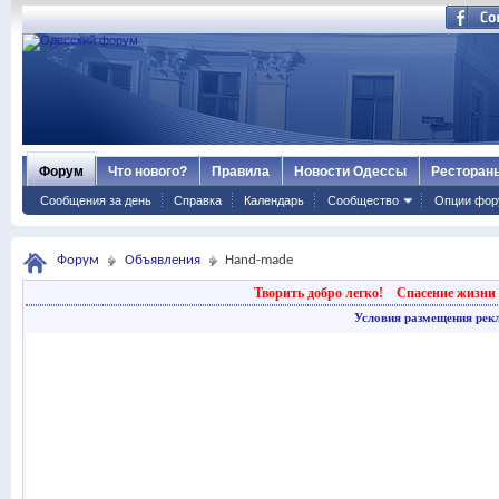
Форум
Что нового?
Правила
Новости Одессы
Ресторан
Сообщения за день
Справка
Календарь
Сообщество
Опции фор
Форум
Объявления
Hand-made
Творить добро легко!
Спасение жизни 
Условия размещения рек