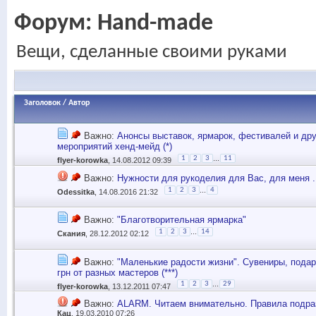
Форум:
Hand-made
Вещи, сделанные своими руками
Заголовок
/
Автор
Важно:
Анонсы выставок, ярмарок, фестивалей и дру
мероприятий хенд-мейд (*)
...
1
2
3
11
flyer-korowka
, 14.08.2012 09:39
Важно:
Нужности для рукоделия для Вас, для меня .
...
1
2
3
4
Odessitka
, 14.08.2016 21:32
Важно:
"Благотворительная ярмарка"
...
1
2
3
14
Скания
, 28.12.2012 02:12
Важно:
"Маленькие радости жизни". Сувениры, подар
грн от разных мастеров (***)
...
1
2
3
29
flyer-korowka
, 13.12.2011 07:47
Важно:
ALARM. Читаем внимательно. Правила подра
Кац
, 19.03.2010 07:26