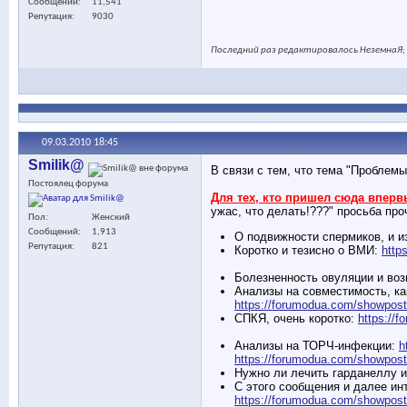
Сообщений
11,541
Репутация
9030
Последний раз редактировалось НеземнаЯ; 
09.03.2010
18:45
Smilik@
В связи с тем, что тема "Проблемы
Постоялец форума
Для тех, кто пришел сюда вперв
ужас, что делать!???" просьба про
Пол
Женский
Сообщений
1,913
О подвижности спермиков, и и
Репутация
821
Коротко и тезисно о ВМИ:
http
Болезненность овуляции и во
Анализы на совместимость, ка
https://forumodua.com/showpo
СПКЯ, очень коротко:
https://
Анализы на ТОРЧ-инфекции:
h
https://forumodua.com/showpo
Нужно ли лечить гарданеллу и
С этого сообщения и далее ин
https://forumodua.com/showpo