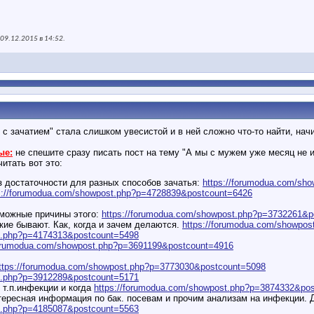
09.12.2015 в
14:52
.
 с зачатием" стала слишком увесистой и в ней сложно что-то найти, нач
ые:
не спешите сразу писать пост на тему "А мы с мужем уже месяц не 
читать вот это:
з достаточности для разных способов зачатья:
https://forumodua.com/sh
s://forumodua.com/showpost.php?p=4728839&postcount=6426
зможные причины этого:
https://forumodua.com/showpost.php?p=3732261&p
кие бывают. Как, когда и зачем делаются.
https://forumodua.com/showpo
st.php?p=4174313&postcount=5498
forumodua.com/showpost.php?p=3691199&postcount=4916
ttps://forumodua.com/showpost.php?p=3773030&postcount=5098
st.php?p=3912289&postcount=5171
 т.п.инфекции и когда
https://forumodua.com/showpost.php?p=3874332&po
тересная информация по бак. посевам и прочим анализам на инфекции. Д
st.php?p=4185087&postcount=5563