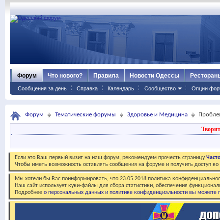
Форум
Что нового?
Правила
Новости Одессы
Ресторан
Сообщения за день
Справка
Календарь
Сообщество
Опции фор
Форум
Тематические форумы
Здоровье и Медицина
Пробле
Творит
Если это Ваш первый визит на наш форум, рекомендуем прочесть страницу
Част
Чтобы иметь возможность оставлять сообщения на форуме и получить доступ к
Мы хотели бы Вас поинформировать, что 23.05.2018 политика конфиденциальнос
Наш сайт использует куки-файлы для сбора статистики, обеспечения функционал
Подробнее
о персональных данных и политике конфиденциальности вы можете п