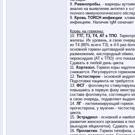
8.
Ревмопробы.
- маркеры аутоим
анализ на выявление антител к о-
полного иммунологического обсле
9.
Кровь TORCH инфекции
: хлам
инфекциям. Наличие IgM означает
Кровь на гормоны:
10.
ТТГ, Т3, Т4, АТ к ТПО
. Тиреот
железы. Их уровень, в свою очеред
из Т4 (80% всего Т3); в 4-5 раз бо
основной гормон щитовидной желез
размножение, кислородный обмен, 
пероксидазе (АТ к ТПО) -это пока
Сдавать в любой день цикла.
11.
Кортизол.
Гормон коры надпоче
снижается. Регулируется гормоном
12.
Тестостерон
- основной андрог
Подготовки пациента не требуется
13.
ФСГ
- фолликуло стимулирующи
повышаясь в первую фазу менструа
составе фолликула, состоящего из
в свою очередь, подавляют выделе
14.
ЛГ
- лютеинизирующий гормон. 
прогестерона, у мужчин - тестост
цикла.
15.
Эстрадиол
- основной и наибо
развития женского организма и по
(выходом яйцеклетки). Сдавать на 
16.
Пролактин
. Гормон гипофиза,