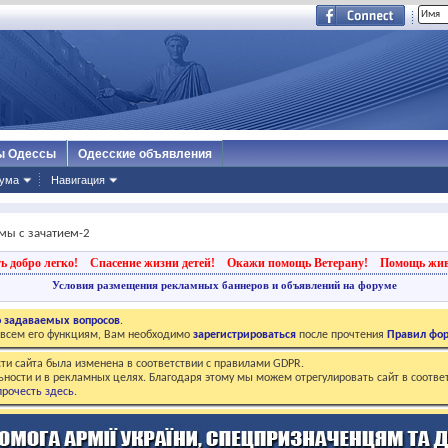
ы Одессы
Одесские объявления
ума
Навигация
мы с зачатием-2
ь добро легко!
Спасение жизни детей!
Окажи помощь Ветерану!
Помощь жи
Условия размещения рекламных баннеров и объявлений на форуме
о задаваемых вопросов
.
о всем его функциям, Вам необходимо
зарегистрироваться
после прочтения
Правил фо
ти сайта была изменена в соответствии с правилами GDPR.
ьности и в рекламных целях. Благодаря этому мы можем отрегулировать сайт в соотве
рочесть здесь
.