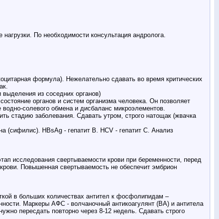
ые нагрузки. По необходимости консультация андролога.
йкоцитарная формула). Нежелательно сдавать во время критических
ак.
 выделения из соседних органов)
состояние органов и систем организма человека. Он позволяет
е водно-солевого обмена и дисбаланс микроэлементов.
ить стадию заболевания. Сдавать утром, строго натощак (жвачка
 (сифилис). HBsAg - гепатит В. HCV - гепатит С. Анализ
этап исследования свертываемости крови при беременности, перед
ря крови. Повышенная свертываемость не обеспечит эмбрион
кой в больших количествах антител к фосфолипидам –
нности. Маркеры АФС - волчаночный антикоагулянт (ВА) и антитела
нужно пересдать повторно через 8-12 недель. Сдавать строго