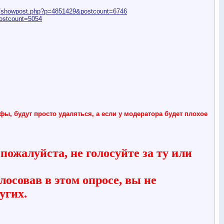
m/showpost.php?p=4851429&postcount=6746
ostcount=5054
ы, будут просто удаляться, а если у модератора будет плохое
 пожалуйста, не голосуйте за ту или
лосовав в этом опросе, вы не
угих.