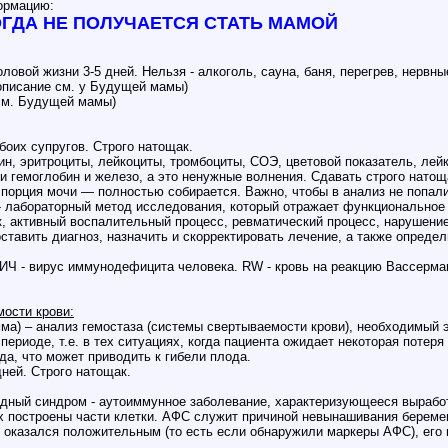
ормацию:
ОГДА НЕ ПОЛУЧАЕТСЯ СТАТЬ МАМОЙ
ловой жизни 3-5 дней. Нельзя - алкоголь, сауна, баня, перегрев, нервн
(описание см. у Будущей мамы)
см. Будущей мамы)
обоих супругов. Строго натощак.
ин, эритроциты, лейкоциты, тромбоциты, СОЭ, цветовой показатель, ле
и гемоглобин и железо, а это ненужные волнения. Сдавать строго натощ
 порция мочи — полностью собирается. Важно, чтобы в анализ не попали
 лабораторный метод исследования, который отражает функциональное 
, активный воспалительный процесс, ревматический процесс, нарушени
ставить диагноз, назначить и скорректировать лечение, а также определ
Ч - вирус иммунодефицита человека. RW - кровь на реакцию Вассермана
.
ости крови:
ма) – анализ гемостаза (системы свертываемости крови), необходимый 
периоде, т.е. в тех ситуациях, когда пациента ожидает некоторая поте
а, что может приводить к гибели плода.
дней. Строго натощак.
ый синдром - аутоиммунное заболевание, характеризующееся выработ
х построены части клетки. АФС служит причиной невынашивания береме
з оказался положительным (то есть если обнаружили маркеры АФС), его 