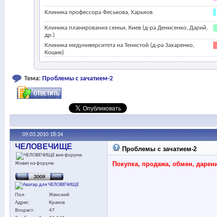
Клиника профессора Феськова, Харьков
Клиника планирования семьи, Киев (д-ра Денисенко, Дарий,
др.)
Клиника медуниверситета на Тенистой (д-ра Захаренко,
Кошик)
Тема:
Проблемы с зачатием-2
09.03.2010
18:34
ЧЕЛОВЕЧИЩЕ
Проблемы с зачатием-2
Покупка, продажа, обмен, даре
Живет на форуме
Пол
Женский
Адрес
Краков
Возраст
47