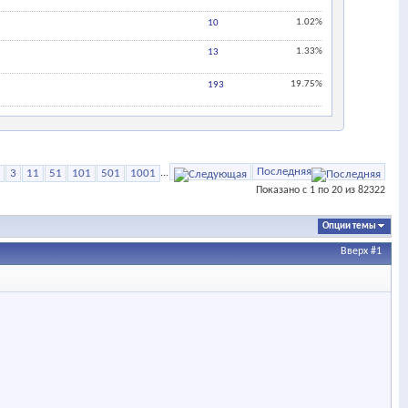
1.02%
10
1.33%
13
19.75%
193
Последняя
3
11
51
101
501
1001
...
Показано с 1 по 20 из 82322
Опции темы
Вверх
#1