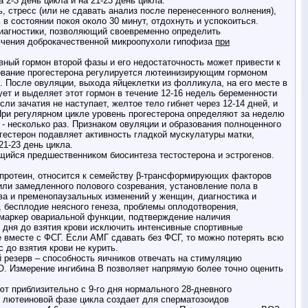
 2-3 день цикла и на 21-23 день цикла.
, стресс (или не сдавать анализ после перенесенного волнения),
в состоянии покоя около 30 минут, отдохнуть и успокоиться.
диагностики, позволяющий своевременно определить
лючения доброкачественной микроопухоли гипофиза
при
лавный гормон второй фазы и его недостаточность может привести к
зование прогестерона регулируется лютеинизирующим гормоном
 После овуляции, выхода яйцеклетки из фолликула, на его месте в
ет и выделяет этот гормон в течение 12-16 недель беременности
ли зачатия не наступает, желтое тело гибнет через 12-14 дней, и
При регулярном цикле уровень прогестерона определяют за неделю
 - несколько раз. Признаком овуляции и образования полноценного
гестерон подавляет активность гладкой мускулатуры матки,
1-23 день цикла.
щийся предшественником биосинтеза тестостерона и эстрогенов.
ротеин, относится к семейству β-трансформирующих факторов
или замедленного полового созревания, установление пола в
ва и пременопаузальных изменений у женщин, диагностика и
, бесплодие неясного генеза, проблемы оплодотворения,
 маркер овариальной функции, подтверждение наличия
3 дня до взятия крови исключить интенсивные спортивные
е вместе с ФСГ. Если АМГ сдавать без ФСГ, то можно потерять всю
 до взятия крови не курить.
 резерв – способность яичников отвечать на стимуляцию
. Измерение ингибина В позволяет напрямую более точно оценить
т приблизительно с 9-го дня нормального 28-дневного
 в лютеиновой фазе цикла создает для сперматозоидов