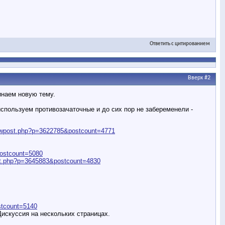
Ответить с цитированием
Вверх
#2
инаем новую тему.
используем противозачаточные и до сих пор не забеременели -
owpost.php?p=3622785&postcount=4771
ostcount=5080
st.php?p=3645883&postcount=4830
stcount=5140
искуссия на нескольких страницах.