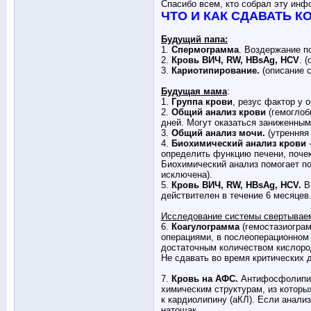
Спасибо всем, кто собрал эту инф
ЧТО И КАК СДАВАТЬ К
Будущий папа:
1.
Спермограмма
. Воздержание по
2.
Кровь ВИЧ, RW, HBsAg, HCV
. 
3.
Кариотипирование.
(описание 
Будущая мама
:
1.
Группа крови
, резус фактор у 
2.
Общий анализ крови
(гемоглоб
дней. Могут оказаться заниженным
3.
Общий анализ мочи.
(утренняя
4.
Биохимический анализ крови
-
определить функцию печени, почек
Биохимический анализ помогает по
исключена).
5.
Кровь ВИЧ, RW, HBsAg, HCV.
ВИ
действителен в течение 6 месяцев
Исследование системы свертываем
6.
Коагулограмма
(гемостазиограм
операциями, в послеоперационном 
достаточным количеством кислород
Не сдавать во время критических 
7.
Кровь на АФС.
Антифосфолипидн
химическим структурам, из которы
к кардиолипину (аКЛ). Если анали
натощак.