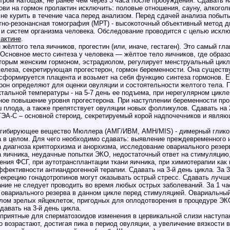
утром натощак, не ранее чем через 3 часа после пробуждения. Сдавать на
ови на гормон пролактин исключить: половые отношения, сауну, алкоголь
е курить в течение часа перед анализом. Перед сдачей анализа побыть 
тно-резонансная томография (МРТ) - высокоточный объективный метод 
в и систем организма человека. Обследование проводится с целью иск
актине
.
 жёлтого тела яичников, прогестин (или, иначе, гестаген). Это самый г
 Основное место синтеза у человека — жёлтое тело яичников, где обра
торым женским гормоном, эстрадиолом, регулирует менструальный цикл.
железа, секретирующая прогестерон, гормон беременности. Она существу
сформируется плацента и возьмет на себя функцию синтеза гормонов. Ес
рон определяют для оценки овуляции и состоятельности желтого тела. 
тальной температуры - на 5-7 день ее подъема, при нерегулярном цикле
ное повышение уровня прогестерона. При наступлении беременности про
плода, а также препятствует овуляции новых фолликулов. Сдавать на 2
ЭА-С – основной стероид, секретируемый корой надпочечников и являю
гибирующее вещество Мюллера (АМГ/ИВМ, AMH/MIS) - димерный гликоп
а в целом. Для чего необходимо сдавать: выявление преждевременного 
 диагноза крипторхизма и анорхизма, исследование овариального резер
а яичника, неудачные попытки ЭКО, недостаточный ответ на стимуляцию
ния ФСГ, при аутотрансплантации ткани яичника, при химиотерапии как
эффективности антиандрогенной терапии. Сдавать на 3-й день цикла. За 
секрецию гонадотропинов могут оказывать острый стресс. Сдавать лучш
ние не следует проводить во время любых острых заболеваний. За 1 час
овариального резерва в данном цикле перед стимуляцией. Овариальный
лом зрелых яйцеклеток, пригодных для оплодотворения в процедуре ЭКО
авать на 3-й день цикла.
приятные для сперматозоидов изменения в цервикальной слизи наступаю
о возрастают, достигая пика в период овуляции, а увеличение вязкости