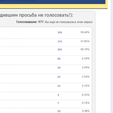
дившим просьба не голосовать!):
Голосовавшие
977
. Вы ещё не голосовали в этом опросе
10.64%
104
17.81%
174
30.19%
295
6.14%
60
3.99%
39
2.56%
25
2.15%
21
0.31%
3
0.72%
7
3.38%
33