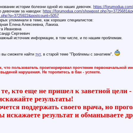
сновании истории болезни одной из наших девочек.
https://forumodua.co
о девочкам за наводки:
https://forumodua.com/showpost.php?p=3725681&p
st.php?p=3725922&postcount=5057
орых упоминали в теме, как хороших специалистов:
дная Елена Алексеевна, Лакиза.
га Ивановна
сандр Сергеевич
важный источник информации, в том числе, и по нашим проблемам.
и вы сможете найти
тут
, в старой теме "Проблемы с зачатием".
, что пользователь проигнорировал прочтение первоначальной инф
 выдачей нарушения. Не торопитесь в бан - успеете.
те, кто еще не пришел к заветной цели -
искажайте результаты!
чется поддержать своего врача, но прого
вы искажаете результат и обманываете др