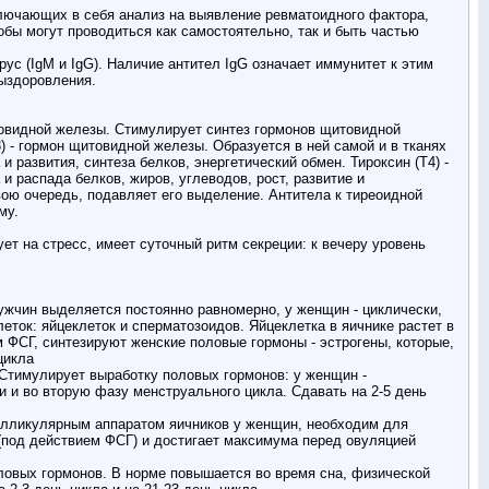
ключающих в себя анализ на выявление ревматоидного фактора,
бы могут проводиться как самостоятельно, так и быть частью
рус (IgM и IgG). Наличие антител IgG означает иммунитет к этим
ыздоровления.
товидной железы. Стимулирует синтез гормонов щитовидной
3) - гормон щитовидной железы. Образуется в ней самой и в тканях
 и развития, синтеза белков, энергетический обмен. Тироксин (Т4) -
 распада белков, жиров, углеводов, рост, развитие и
вою очередь, подавляет его выделение. Антитела к тиреоидной
му.
т на стресс, имеет суточный ритм секреции: к вечеру уровень
жчин выделяется постоянно равномерно, у женщин - циклически,
ток: яйцеклеток и сперматозоидов. Яйцеклетка в яичнике растет в
 ФСГ, синтезируют женские половые гормоны - эстрогены, которые,
цикла
Стимулирует выработку половых гормонов: у женщин -
и и во вторую фазу менструального цикла. Сдавать на 2-5 день
олликулярным аппаратом яичников у женщин, необходим для
(под действием ФСГ) и достигает максимума перед овуляцией
ловых гормонов. В норме повышается во время сна, физической