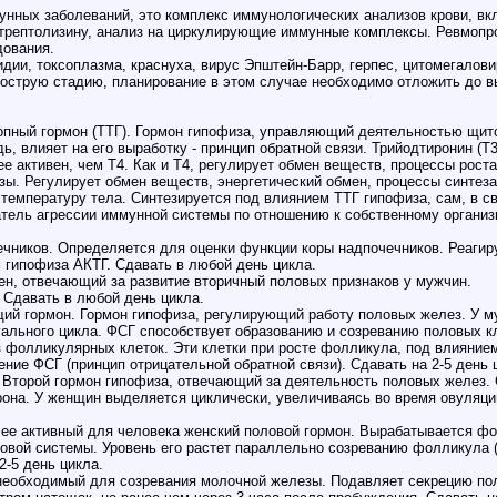
унных заболеваний, это комплекс иммунологических анализов крови, в
стрептолизину, анализ на циркулирующие иммунные комплексы. Ревмопро
дования.
идии, токсоплазма, краснуха, вирус Эпштейн-Барр, герпес, цитомегалови
 острую стадию, планирование в этом случае необходимо отложить до в
ропный гормон (ТТГ). Гормон гипофиза, управляющий деятельностью щи
ь, влияет на его выработку - принцип обратной связи. Трийодтиронин (Т
лее активен, чем Т4. Как и Т4, регулирует обмен веществ, процессы роста
ы. Регулирует обмен веществ, энергетический обмен, процессы синтеза и
температуру тела. Синтезируется под влиянием ТТГ гипофиза, сам, в с
затель агрессии иммунной системы по отношению к собственному организ
чников. Определяется для оценки функции коры надпочечников. Реагируе
 гипофиза АКТГ. Сдавать в любой день цикла.
ен, отвечающий за развитие вторичный половых признаков у мужчин.
. Сдавать в любой день цикла.
й гормон. Гормон гипофиза, регулирующий работу половых желез. У му
льного цикла. ФСГ способствует образованию и созреванию половых кле
 фолликулярных клеток. Эти клетки при росте фолликула, под влиянием
ние ФСГ (принцип отрицательной обратной связи). Сдавать на 2-5 день 
Второй гормон гипофиза, отвечающий за деятельность половых желез. 
ерона. У женщин выделяется циклически, увеличиваясь во время овуляци
лее активный для человека женский половой гормон. Вырабатывается ф
ловой системы. Уровень его растет параллельно созреванию фолликула 
2-5 день цикла.
 необходимый для созревания молочной железы. Подавляет секрецию по