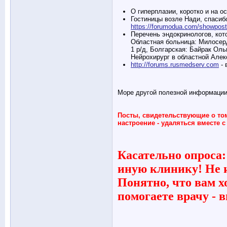
О гиперплазии, коротко и на о
Гостиницы возле Нади, спасиб
https://forumodua.com/showpo
Перечень эндокринологов, кот
Областная больница: Милосер
1 р/д, Болгарская: Байрак Оль
Нейрохирург в областной Алек
http://forums.rusmedserv.com
- 
Море другой полезной информаци
Посты, свидетельствующие о том
настроение - удаляться вместе с
Касательно опроса: 
иную клинику! Не 
Понятно, что вам хо
помогаете врачу - 