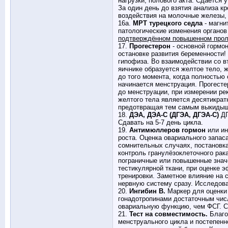
нагрузки, полового акта. Сдается 
За один день до взятия анализа кр
воздействия на молочные железы, н
16а.
МРТ турецкого седла
- магни
патологические изменения органо
подтверждённом повышенном прол
17.
Прогестерон
- основной гормон
остановке развития беременности!
гипофиза. Во взаимодействии со в
яичнике образуется желтое тело, 
до того момента, когда полностью 
начинается менструация. Прогесте
до менструации, при измерении рек
желтого тела является десятикрат
предотвращая тем самым выкидыш 
18.
ДЭА, ДЭА-С (ДГЭА, ДГЭА-С)
ДГ
Сдавать на 5-7 день цикла.
19.
Антимюллеров гормон
или ин
роста. Оценка овариального запас
сомнительных случаях, постановка
контроль гранулёзоклеточного рак
пограничные или повышенные значе
тестикулярной ткани, при оценке 
тренировки. Заметное влияние на 
нервную систему сразу. Исследова
20.
Ингибин В.
Маркер для оценки 
гонадотропинами достаточным чис
овариальную функцию, чем ФСГ. Сд
21.
Тест на совместимость.
Благо
менструального цикла и постепенн