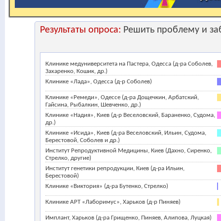
Результаты опроса:
Решить проблему и за
Клинике медуниверситета на Пастера, Одесса (д-ра Соболев,
Захаренко, Кошик, др.)
Клинике «Лада», Одесса (д-р Соболев)
Клинике «Ремеди», Одессе (д-ра Дощечкин, Арбатский,
Гайсина, Рыбалкин, Шевченко, др.)
Клинике «Надия», Киев (д-р Веселовский, Бараненко, Судома,
др.)
Клинике «Исида», Киев (д-ра Веселовский, Ильин, Судома,
Берестовой, Соболев и др.)
Институт Репродуктивной Медицины, Киев (Дахно, Сиренко,
Стрелко, другие)
Институт генетики репродукции, Киев (д-ра Ильин,
Берестовой)
Клинике «Виктория» (д-ра Бутенко, Стрелко)
Клинике АРТ «Лаборимус», Харьков (д-р Пиняев)
Имплант, Харьков (д-ра Грищенко, Пиняев, Алипова, Луцкая)