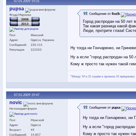
07.01.2009
19:35
pupsa
Сообщение от
Rozik
Ягода Маринка
Город распродан на 50 лет 
Так какая разница какой фа
Люди, протрите глаза! Сист
Пол
Женский
Адрес
Одесса, Украина
Сообщений
220,115
Ну тогда ни Гончаренко, ни Гриневе
Репутация
222503
Ну а если "город распродан на 50
Кому ж просто так нужен такой гем
"Между 34 и 35 годами я прожила 10 прекрасных 
07.01.2009
19:47
novic
Сообщение от
pupsa
Не покидает форум
Ну тогда ни Гончаренко, ни Г
Пол
Мужской
Адрес
Одесса
Ну а если "город распродан
Возраст
49
Кому ж просто так нужен так
Сообщений
14,857