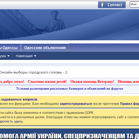
ы Одессы
Одесские объявления
ума
Навигация
Онлайн-выборы городского головы - 2.
ь добро легко!
Спасение жизни детей!
Окажи помощь Ветерану!
Помощь жи
Условия размещения рекламных баннеров и объявлений на форуме
о задаваемых вопросов
.
о всем его функциям, Вам необходимо
зарегистрироваться
после прочтения
Правил фо
ти сайта была изменена в соответствии с правилами GDPR.
ьности и в рекламных целях. Благодаря этому мы можем отрегулировать сайт в соотве
рочесть здесь
.