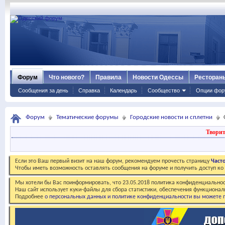
Форум
Что нового?
Правила
Новости Одессы
Ресторан
Сообщения за день
Справка
Календарь
Сообщество
Опции фор
Форум
Тематические форумы
Городские новости и сплетни
Творит
Если это Ваш первый визит на наш форум, рекомендуем прочесть страницу
Част
Чтобы иметь возможность оставлять сообщения на форуме и получить доступ к
Мы хотели бы Вас поинформировать, что 23.05.2018 политика конфиденциальнос
Наш сайт использует куки-файлы для сбора статистики, обеспечения функционал
Подробнее
о персональных данных и политике конфиденциальности вы можете п