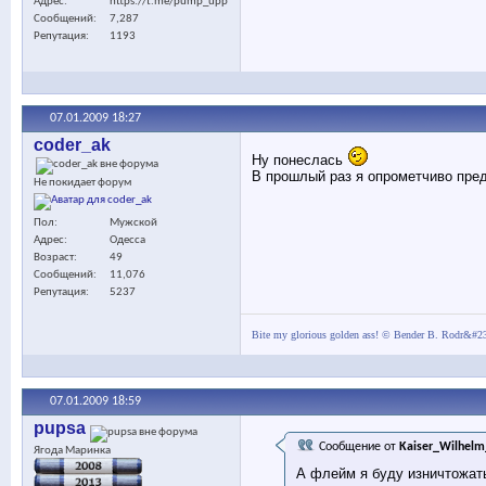
Адрес
https://t.me/pump_upp
Сообщений
7,287
Репутация
1193
07.01.2009
18:27
coder_ak
Ну понеслась
В прошлый раз я опрометчиво пред
Не покидает форум
Пол
Мужской
Адрес
Одесса
Возраст
49
Сообщений
11,076
Репутация
5237
Bite my glorious golden ass! © Bender B. Rodr&#2
07.01.2009
18:59
pupsa
Сообщение от
Kaiser_Wilhelm
Ягода Маринка
А флейм я буду изничтожат