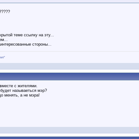
?????
крытой теме ссылку на эту...
м...
аинтересованные стороны...
лет"
 вместе с жителями.
 будет называеться мэр?
о менять, а не мэра!