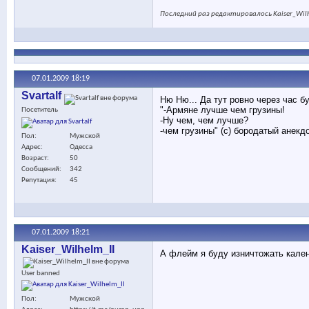
Последний раз редактировалось Kaiser_Wilh
07.01.2009
18:19
Svartalf
Ню Ню... Да тут ровно через час 
"-Армяне лучше чем грузины!
Посетитель
-Ну чем, чем лучше?
-чем грузины" (с) бородатый анекдо
Пол
Мужской
Адрес
Одесса
Возраст
50
Сообщений
342
Репутация
45
07.01.2009
18:21
Kaiser_Wilhelm_II
А флейм я буду изничтожать кале
User banned
Пол
Мужской