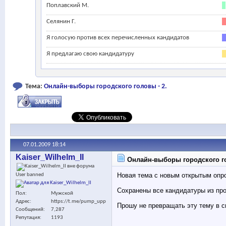
Поплавский М.
Селянин Г.
Я голосую против всех перечисленных кандидатов
Я предлагаю свою кандидатуру
Тема:
Онлайн-выборы городского головы - 2.
07.01.2009
18:14
Kaiser_Wilhelm_II
Онлайн-выборы городского го
Новая тема с новым открытым опро
User banned
Сохранены все кандидатуры из про
Пол
Мужской
Адрес
https://t.me/pump_upp
Прошу не превращать эту тему в 
Сообщений
7,287
Репутация
1193