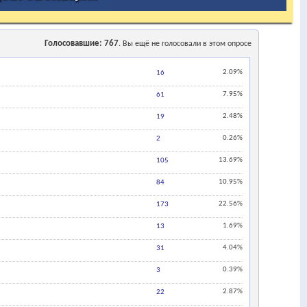
Голосовавшие
767
. Вы ещё не голосовали в этом опросе
2.09%
16
7.95%
61
2.48%
19
0.26%
2
13.69%
105
10.95%
84
22.56%
173
1.69%
13
4.04%
31
0.39%
3
2.87%
22