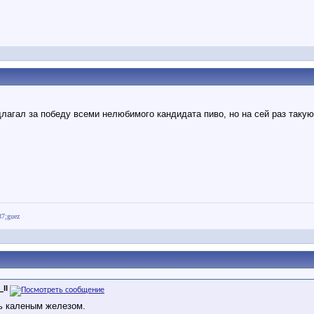
лагал за победу всеми нелюбимого кандидата пиво, но на сей раз такую
37;guez
_II
ь каленым железом.