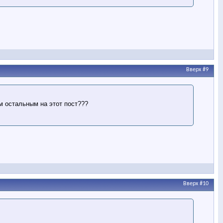
Вверх
#9
м остальным на этот пост???
Вверх
#10