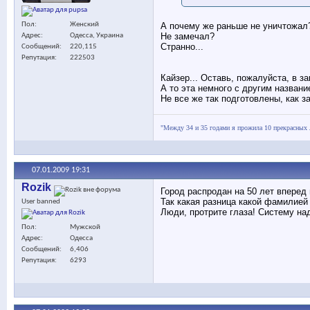
Пол
Женский
А почему же раньше не уничтожал
Не замечал?
Адрес
Одесса, Украина
Странно...
Сообщений
220,115
Репутация
222503
Кайзер... Оставь, пожалуйста, в за
А то эта немного с другим название
Не все же так подготовлены, как з
"Между 34 и 35 годами я прожила 10 прекрасных 
07.01.2009
19:31
Rozik
Город распродан на 50 лет вперед
Так какая разница какой фамилией
User banned
Люди, протрите глаза! Систему над
Пол
Мужской
Адрес
Одесса
Сообщений
6,406
Репутация
6293