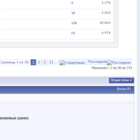
1.17%
9
2.35%
18
20.60%
158
6.91%
53
Последняя
Страница 1 из 36
1
2
3
11
...
Показано с 1 по 20 из 715
Опции темы
Вверх
#1
минаемые ранее.