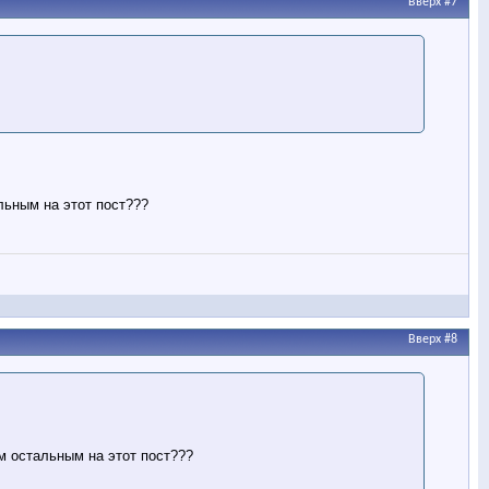
Вверх
#7
льным на этот пост???
Вверх
#8
м остальным на этот пост???