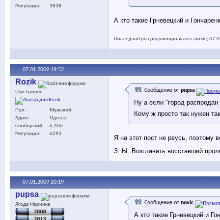
Репутация
3838
А кто такие Грневецкий и Гончарен
Последний раз редактировалось novic; 07.0
07.01.2009
19:52
Rozik
Сообщение от
pupsa
User banned
Ну а если "город распродан
Пол
Мужской
Кому ж просто так нужен так
Адрес
Одесса
Сообщений
6,406
Репутация
6293
Я на этот пост не рвусь, поэтому в
З. Ы. Возглавить восставший прол
07.01.2009
20:19
pupsa
Сообщение от
novic
Ягода Маринка
А кто такие Грневецкий и Го