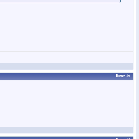
Вверх
#6