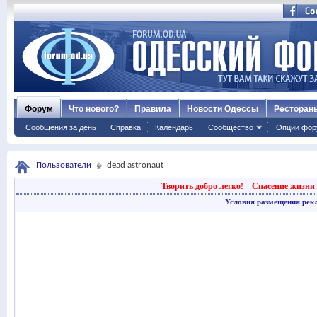
Форум
Что нового?
Правила
Новости Одессы
Ресторан
Сообщения за день
Справка
Календарь
Сообщество
Опции фор
Пользователи
dead astronaut
Творить добро легко!
Спасение жизни 
Условия размещения рек