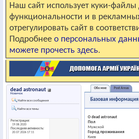
Наш сайт использует куки-файлы 
функциональности и в рекламны
отрегулировать сайт в соответст
Подробнее
о персональных данн
можете прочесть здесь
.
Обо мне
Post Areas
dead astronaut
Новичок
Базовая информация
Найти все сообщения
Найти все темы
О dead astronaut
Регистрация
Пол
19.08.2020
Мужской
Последняя активность
Город проживания
20.07.2026
17:11
Киев