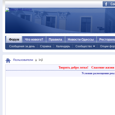
Форум
Что нового?
Правила
Новости Одессы
Ресторан
Сообщения за день
Справка
Календарь
Сообщество
Опции фор
Пользователи
inji
Творить добро легко!
Спасение жизни 
Условия размещения рек