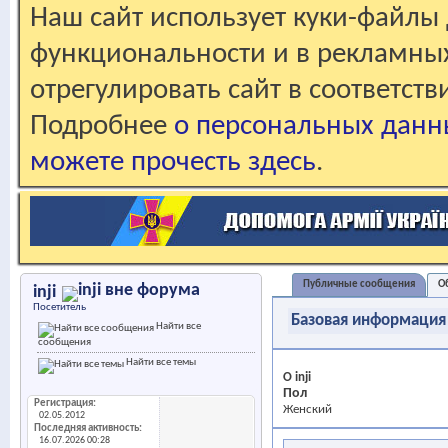
Наш сайт использует куки-файлы 
функциональности и в рекламны
отрегулировать сайт в соответст
Подробнее
о персональных данн
можете прочесть здесь
.
Публичные сообщения
О
inji
Посетитель
Базовая информация
Найти все
сообщения
Найти все темы
О inji
Пол
Регистрация
Женский
02.05.2012
Последняя активность
16.07.2026
00:28