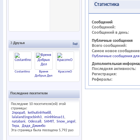
Статистика
Сообщений
Сообщений
Сообщений в день
Публичные сообщения
3
Друзья
Ещё
Всего сообщений
Самое новое сообщение
Публичные сообщения для i
Дополнительная информа
Последняя активность
Costantino
Время
КрасоткО
Регистрация
Добрых Дел
Рефералы
Последние посетители
Последние 10 посетителя(ей) этой
страницы:
2прораб
kethutinh9xx68
lalaland1ngocbinh3
minhhieua11
natabani
Odessa8
SAMIT
Snow_angel
Tepa
Дядя_Джимбо
Эта страница была посещена
5,792
раз