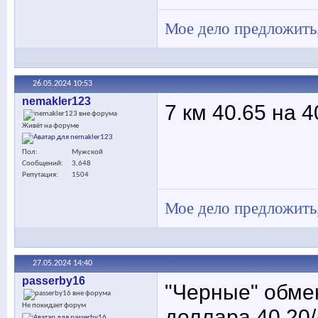
Мое дело предложить,
26.05.2024
10:53
nemakler123
7 км 40.65 на 4
Живёт на форуме
Пол
Мужской
Сообщений
3,648
Репутация
1504
Мое дело предложить,
27.05.2024
14:40
passerby16
"Черные" обмен
Не покидает форум
доллара 40.20/