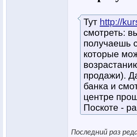
Тут
http://k
смотреть: в
получаешь с
которые мож
возрастанию
продажи). Д
банка и смо
центре прощ
Поскоте - раз
Последний раз ред