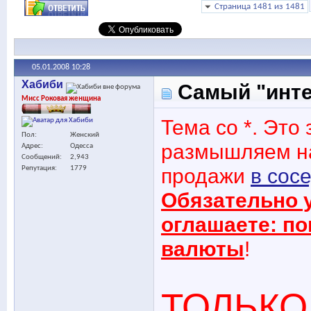
Страница 1481 из 1481
05.01.2008
10:28
Хабиби
Самый "интер
Мисс Роковая женщина
Тема со *. Это 
Пол
Женский
размышляем на
Адрес
Одесса
Сообщений
2,943
продажи
в сос
Репутация
1779
Обязательно у
оглашаете: по
валюты
!
ТОЛЬКО