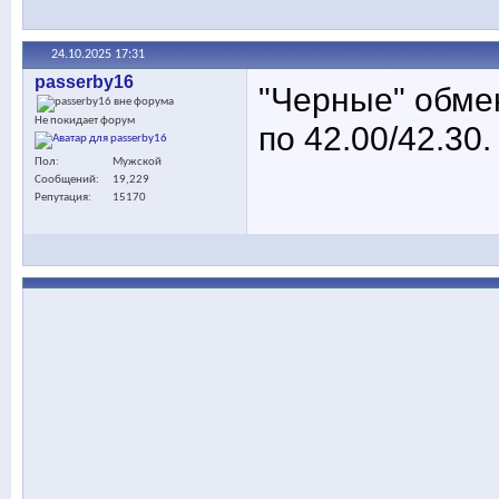
24.10.2025
17:31
passerby16
"Черные" обме
Не покидает форум
по 42.00/42.30.
Пол
Мужской
Сообщений
19,229
Репутация
15170