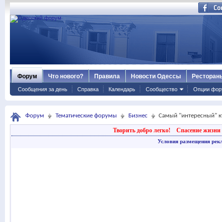
Форум
Что нового?
Правила
Новости Одессы
Ресторан
Сообщения за день
Справка
Календарь
Сообщество
Опции фор
Форум
Тематические форумы
Бизнес
Самый "интересный" ку
Творить добро легко!
Спасение жизни 
Условия размещения рек