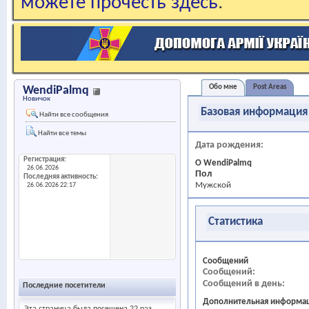
можете прочесть здесь
.
Обо мне
Post Areas
WendiPalmq
Новичок
Базовая информация
Найти все сообщения
Найти все темы
Дата рождения
Регистрация
О WendiPalmq
26.06.2026
Пол
Последняя активность
Мужской
26.06.2026
22:17
Статистика
Сообщений
Сообщений
Сообщений в день
Последние посетители
Дополнительная информа