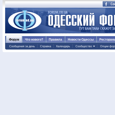
Форум
Что нового?
Правила
Новости Одессы
Ресторан
Сообщения за день
Справка
Календарь
Сообщество
Опции фор