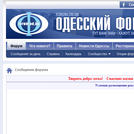
Форум
Что нового?
Правила
Новости Одессы
Ресторан
Сообщения за день
Справка
Календарь
Сообщество
Опции фор
Сообщение форума
Творить добро легко!
Спасение жизни 
Условия размещения рек