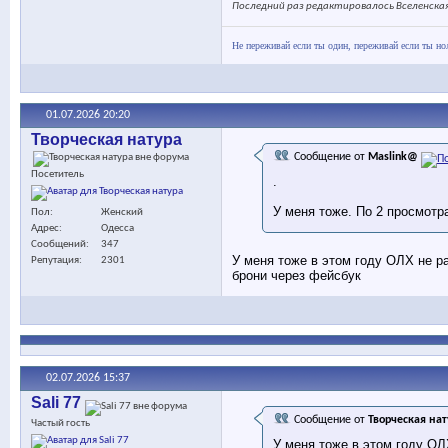
Последний раз редактировалось Вселенская 
Не переживай если ты один, переживай если ты но
01.07.2026
20:20
Творческая натура
Сообщение от
Maslink@
Посетитель
.
У меня тоже. По 2 просмотр
Пол
Женский
Адрес
Одесса
Сообщений
347
У меня тоже в этом году ОЛХ не ра
Репутация
2301
брони через фейсбук
02.07.2026
15:37
Sali 77
Сообщение от
Творческая нат
Частый гость
У меня тоже в этом году ОЛ