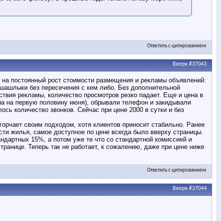
Ответить с цитированием
Вверх
#37043
к на постоянный рост стоимости размещения и рекламы объявлений.
 шашлыки без пересечения с кем либо. Без дополнительной
йствия рекламы, количество просмотров резко падает. Еще и цена в
ьна на первую половину июня), обрывали телефон и закидывали
сь количество звонков. Сейчас при цене 2000 в сутки и без
 огорчает своим подходом, хотя клиентов приносит стабильно. Ранее
сти жилья, самое доступное по цене всегда было вверху страницы.
дартных 15%, а потом уже те что со стандартной комиссией и
странице. Теперь так не работает, к сожалению, даже при цене ниже
Ответить с цитированием
Вверх
#37044