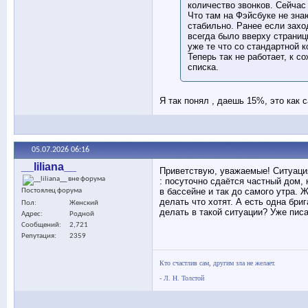
количество звонков. Сейчас 
Что там на Фэйсбуке не знаю
стабильно. Ранее если захо
всегда было вверху страни
уже те что со стандартной к
Теперь так не работает, к 
списка.
Я так понял , даешь 15%, это как 
05.07.2026
06:16
__liliana__
Приветствую, уважаемые! Ситуаци
: посуточно сдаётся частный дом, 
в бассейне и так до самого утра. 
Постоялец форума
делать что хотят. А есть одна бри
Пол
Женский
делать в такой ситуации? Уже писа
Адрес
Родной
Сообщений
2,721
Репутация
2359
Кто счастлив сам, другим зла не желает.
- Л. Н. Толстой