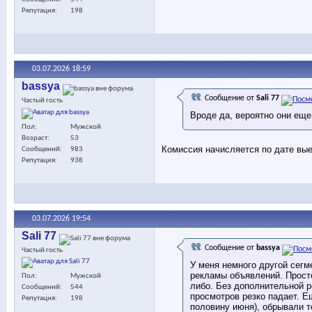
Репутация
198
03.07.2026
18:59
bassya
Сообщение от
Sali 77
Частый гость
Вроде да, вероятно они ещ
Пол
Мужской
Возраст
53
Комиссия начисляется по дате выез
Сообщений
983
Репутация
938
03.07.2026
19:54
Sali 77
Сообщение от
bassya
Частый гость
У меня немного другой сегм
рекламы объявлений. Просто
Пол
Мужской
либо. Без дополнительной р
Сообщений
544
просмотров резко падает. Е
Репутация
198
половину июня), обрывали 