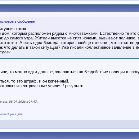
итуация такая
й дом, который расположен рядом с многоэтажками. Естественно те кто с
ак до самого утра. Жители высоток не спят ночами, вызывают полицию, а 
что хотят. А есть одна бригада, которая вообще отвечает, что стоят во
к что делать в такой ситуации? Уже писали коллективное заявление в по
сулек.
м час, то можно идти дальше, жаловаться на бездействие полиции в про
ться, то это штраф, и он копеечный.
оотношению затраченные усилия / результат.
ious; 05.07.2026 в
07:47
.
нее 3 раз в день.