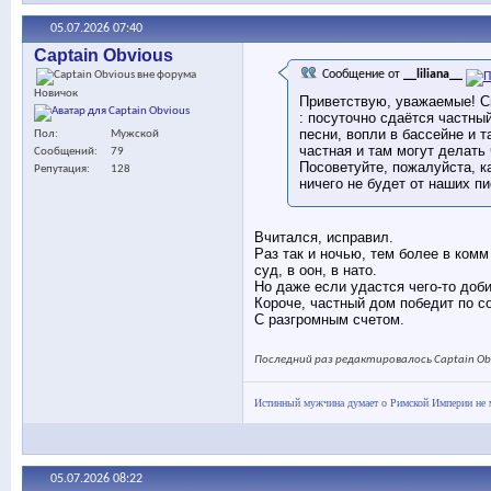
05.07.2026
07:40
Captain Obvious
Сообщение от
__liliana__
Новичок
Приветствую, уважаемые! С
: посуточно сдаётся частны
песни, вопли в бассейне и т
Пол
Мужской
частная и там могут делать 
Сообщений
79
Посоветуйте, пожалуйста, ка
Репутация
128
ничего не будет от наших пи
Вчитался, исправил.
Раз так и ночью, тем более в ком
суд, в оон, в нато.
Но даже если удастся чего-то доби
Короче, частный дом победит по с
С разгромным счетом.
Последний раз редактировалось Captain Obv
Истинный мужчина думает о Римской Империи не ме
05.07.2026
08:22