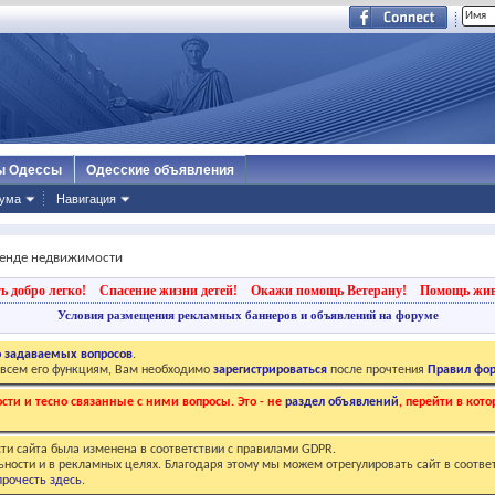
ы Одессы
Одесские объявления
ума
Навигация
ренде недвижимости
ь добро легко!
Спасение жизни детей!
Окажи помощь Ветерану!
Помощь жи
Условия размещения рекламных баннеров и объявлений на форуме
о задаваемых вопросов
.
о всем его функциям, Вам необходимо
зарегистрироваться
после прочтения
Правил фо
ти и тесно связанные с ними вопросы. Это - не
раздел объявлений
, перейти в ко
ти сайта была изменена в соответствии с правилами GDPR.
ьности и в рекламных целях. Благодаря этому мы можем отрегулировать сайт в соотве
рочесть здесь
.