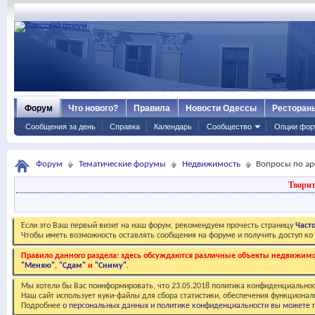
Форум
Что нового?
Правила
Новости Одессы
Ресторан
Сообщения за день
Справка
Календарь
Сообщество
Опции фор
Форум
Тематические форумы
Недвижимость
Вопросы по а
Творит
Если это Ваш первый визит на наш форум, рекомендуем прочесть страницу
Част
Чтобы иметь возможность оставлять сообщения на форуме и получить доступ к
Правило данного раздела: здесь обсуждаются различные объекты недвижимос
"Меняю"
,
"Сдам"
и
"Сниму"
.
Мы хотели бы Вас поинформировать, что 23.05.2018 политика конфиденциальнос
Наш сайт использует куки-файлы для сбора статистики, обеспечения функционал
Подробнее
о персональных данных и политике конфиденциальности вы можете п