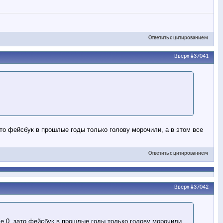
Ответить с цитированием
Вверх
#37041
ато фейсбук в прошлые годы только голову морочили, а в этом все
Ответить с цитированием
Вверх
#37042
ще 0, зато фейсбук в прошлые годы только голову морочили,