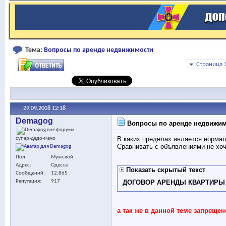
Тема:
Вопросы по аренде недвижимости
Страница 
29.09.2008
12:18
Demagog
Вопросы по аренде недвижи
В каких пределах является нормал
супер-дедо-мачо
Сравнивать с объявлениями не хоч
Пол
Мужской
Адрес
Одесса
Показать скрытый текст
Сообщений
12,865
ДОГОВОР АРЕНДЫ КВАРТИРЫ
Репутация
917
а так же в данной теме запреще