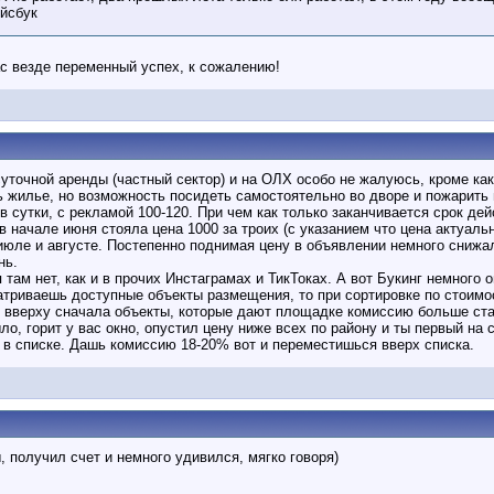
ейсбук
с везде переменный успех, к сожалению!
суточной аренды (частный сектор) и на ОЛХ особо не жалуюсь, кроме ка
ь жилье, но возможность посидеть самостоятельно во дворе и пожарить
 сутки, с рекламой 100-120. При чем как только заканчивается срок де
 в начале июня стояла цена 1000 за троих (с указанием что цена актуал
юле и августе. Постепенно поднимая цену в объявлении немного снижало
нь.
 там нет, как и в прочих Инстаграмах и ТикТоках. А вот Букинг немного
атриваешь доступные объекты размещения, то при сортировке по стоимо
 вверху сначала объекты, которые дают площадке комиссию больше стан
ло, горит у вас окно, опустил цену ниже всех по району и ты первый на 
5 в списке. Дашь комиссию 18-20% вот и переместишься вверх списка.
ы, получил счет и немного удивился, мягко говоря)