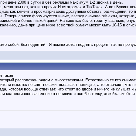
при цене 2000 в сутки и без рекламы максимум 1-2 звонка в день.
, меня там нет, как и в прочих Инстаграмах и ТикТоках. А вот Букинг н
дишь как клиент и просматриваешь доступные объекты размещения, то п
цы. Теперь список формируется иначе, вверху сначала объекты, которы
омиссией и более низкой ценой. Раньше как было, горит у вас окно, опус
сожалению, даже при цене ниже всех твой объект может быть 10-15 в сп
само собой, без поднятий . Я помню хотел поднять процент, так не пропус
я такая
который расположен рядом с многоэтажками. Естественно те кто снимает
Жители высоток не спят ночами, вызывают полицию, а те отвечают, что ни
гада, которая вообще отвечает, что стоят во дворе и ничего не слышат 
ли коллективное заявление в полицию и все без толку, хозяйка смеётся и