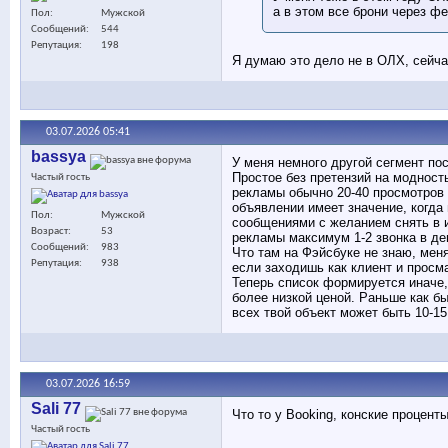
а в этом все брони через ф
Пол
Мужской
Сообщений
544
Репутация
198
Я думаю это дело не в ОЛХ, сейча
03.07.2026
05:41
bassya
У меня немного другой сегмент по
Простое без претензий на модност
Частый гость
рекламы обычно 20-40 просмотров в
объявлении имеет значение, когда
Пол
Мужской
сообщениями с желанием снять в и
Возраст
53
рекламы максимум 1-2 звонка в де
Сообщений
983
Что там на Фэйсбуке не знаю, меня
Репутация
938
если заходишь как клиент и просм
Теперь список формируется иначе,
более низкой ценой. Раньше как бы
всех твой объект может быть 10-1
03.07.2026
16:59
Sali 77
Что то у Booking, конские процент
Частый гость