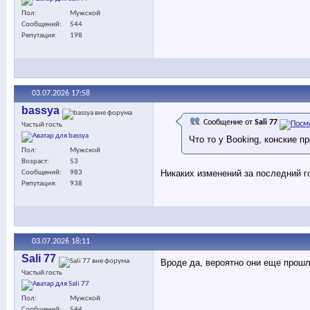
Пол
Мужской
Сообщений
544
Репутация
198
03.07.2026
17:58
bassya
Сообщение от
Sali 77
Частый гость
Что то у Booking, конские п
Пол
Мужской
Возраст
53
Никаких изменений за последний г
Сообщений
983
Репутация
938
03.07.2026
18:11
Sali 77
Вроде да, вероятно они еще прошл
Частый гость
Пол
Мужской
Сообщений
544