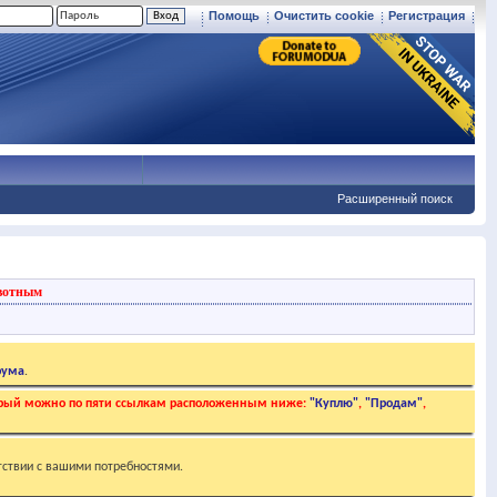
Помощь
Очистить cookie
Регистрация
Расширенный поиск
вотным
рума
.
торый можно по пяти ссылкам расположенным ниже:
"Куплю"
,
"Продам"
,
тствии с вашими потребностями.