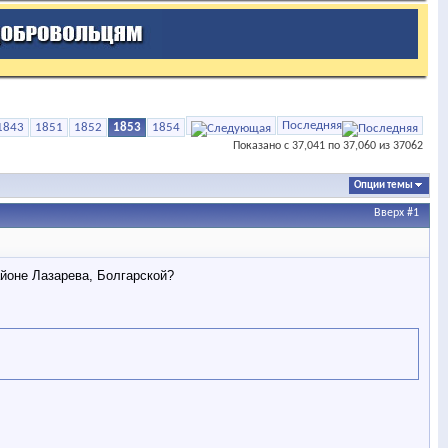
Последняя
1843
1851
1852
1853
1854
Показано с 37,041 по 37,060 из 37062
Опции темы
Вверх
#1
айоне Лазарева, Болгарской?