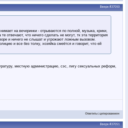
Вверх
#37050
нимает на вечеринки - отрываются по полной, музыка, крики,
те отвечают, что ничего сделать не могут, тк эта территория
 дворе и ничего не слышат и угрожают ложным вызовом.
лицию и все без толку, хозяйка смеётся и говорит, что ей
куратуру, местную администрацию, сэс, лигу сексуальных реформ,
Ответить с цитированием
Вверх
#37051