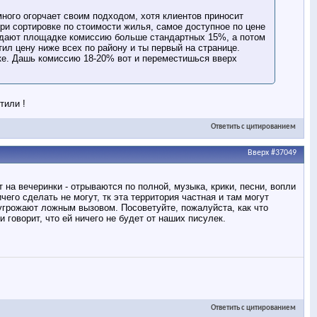
емного огорчает своим подходом, хотя клиентов приносит
ри сортировке по стоимости жилья, самое доступное по цене
е дают площадке комиссию больше стандартных 15%, а потом
тил цену ниже всех по району и ты первый на странице.
иске. Дашь комиссию 18-20% вот и переместишься вверх
тили !
Ответить с цитированием
Вверх
#37049
 на вечеринки - отрываются по полной, музыка, крики, песни, вопли
чего сделать не могут, тк эта территория частная и там могут
и угрожают ложным вызовом. Посоветуйте, пожалуйста, как что
 говорит, что ей ничего не будет от наших писулек.
Ответить с цитированием