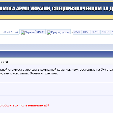
Первая
1853 из 1854
...
853
1353
1753
1803
мости
ьной стоимость аренды 2-комнатной квартиры (в/у, состояние на 3+) в р
у, там много липы. Хочется практики.
но общаться пользователю a67