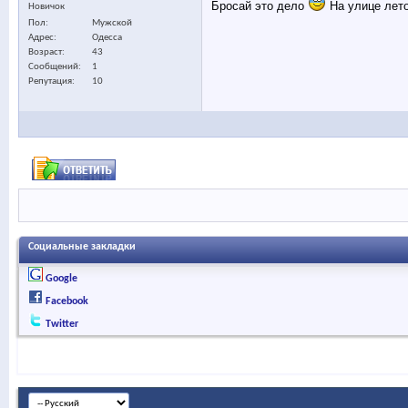
Бросай это дело
На улице лет
Новичок
Пол
Мужской
Адрес
Одесса
Возраст
43
Сообщений
1
Репутация
10
Социальные закладки
Google
Facebook
Twitter