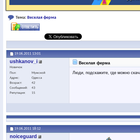
Тема:
Веселая ферма
19.06.2011
13:01
ushkanov_i
Веселая ферма
Новичок
Люди, подскажите, где можно скач
Пол
Мужской
Адрес
Одесса
Возраст
42
Сообщений
43
Репутация
15
19.06.2011
18:12
noiceguard