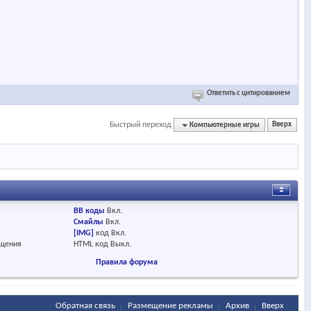
Ответить с цитированием
Быстрый переход
Компьютерные игры
Вверх
BB коды
Вкл.
Смайлы
Вкл.
[IMG]
код
Вкл.
бщения
HTML код
Выкл.
Правила форума
Обратная связь
Размещение рекламы
Архив
Вверх