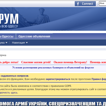
ы Одессы
Одесские объявления
ума
Навигация
ферма
ь добро легко!
Спасение жизни детей!
Окажи помощь Ветерану!
Помощь жи
Условия размещения рекламных баннеров и объявлений на форуме
о задаваемых вопросов
.
о всем его функциям, Вам необходимо
зарегистрироваться
после прочтения
Правил фо
ти сайта была изменена в соответствии с правилами GDPR.
ьности и в рекламных целях. Благодаря этому мы можем отрегулировать сайт в соотве
рочесть здесь
.