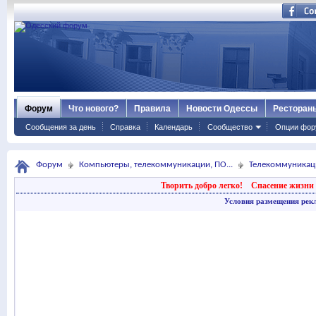
Форум
Что нового?
Правила
Новости Одессы
Ресторан
Сообщения за день
Справка
Календарь
Сообщество
Опции фор
Форум
Компьютеры, телекоммуникации, ПО...
Телекоммуникац
Творить добро легко!
Спасение жизни 
Условия размещения рек