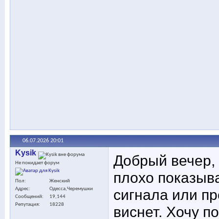
06.07.2026
20:01
Kysik
Добрый вечер, 
Не покидает форум
плохо показыва
Пол
Женский
сигнала или пр
Адрес
Одесса,Черемушки
Сообщений
19,144
Репутация
18228
виснет. Хочу п