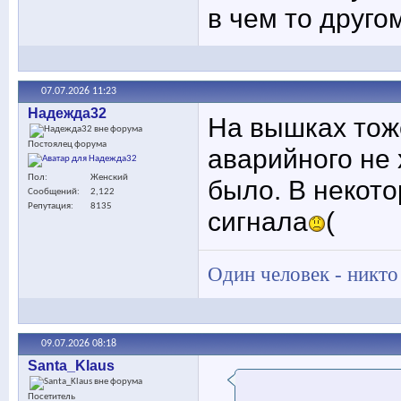
в чем то друго
07.07.2026
11:23
Надежда32
На вышках тож
Постоялец форума
аварийного не 
Пол
Женский
было. В некото
Сообщений
2,122
Репутация
8135
сигнала
(
Один человек - никто
09.07.2026
08:18
Santa_Klaus
Посетитель