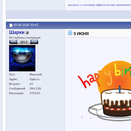
нахожусь в состоянии аффекта.полная невменяемос
09.06.2026
10:43
Шарки
9 ИЮНЯ
Из глубины смотрящая
Пол
Женский
Адрес
Одесса
Возраст
62
Сообщений
284,538
Репутация
370590