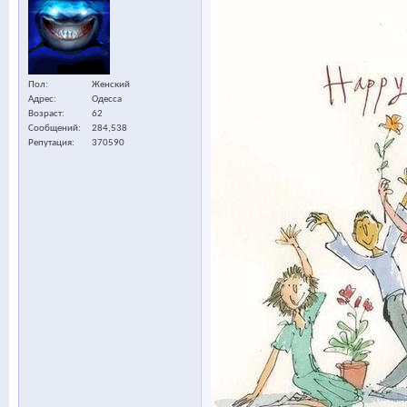
Пол
Женский
Адрес
Одесса
Возраст
62
Сообщений
284,538
Репутация
370590