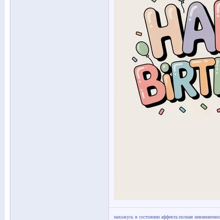
нахожусь в состоянии аффекта.полная невменяемос