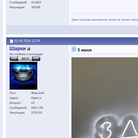
Сообщений
40,883
Репутация
30098
Даже большая королевская печать не сможет повли
05.06.2026
12:29
Шарки
5 июня
Из глубины смотрящая
Пол
Женский
Адрес
Одесса
Возраст
62
Сообщений
284,538
Репутация
370590