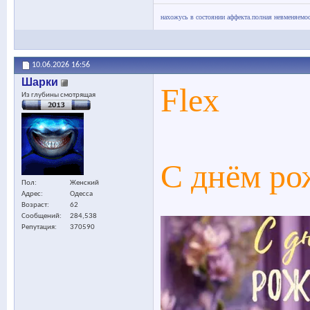
нахожусь в состоянии аффекта.полная невменяемос
10.06.2026
16:56
Шарки
Flex
Из глубины смотрящая
С днём ро
Пол
Женский
Адрес
Одесса
Возраст
62
Сообщений
284,538
Репутация
370590