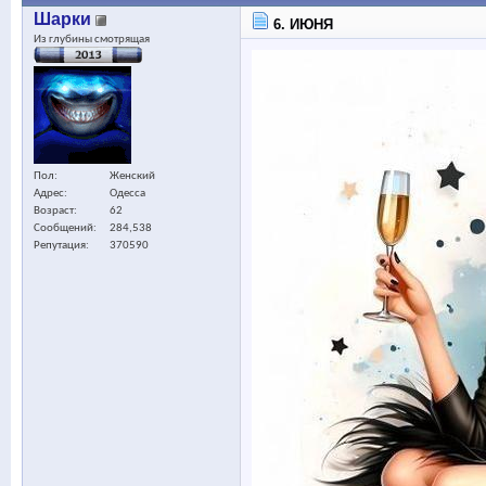
Шарки
6. ИЮНЯ
Из глубины смотрящая
Пол
Женский
Адрес
Одесса
Возраст
62
Сообщений
284,538
Репутация
370590