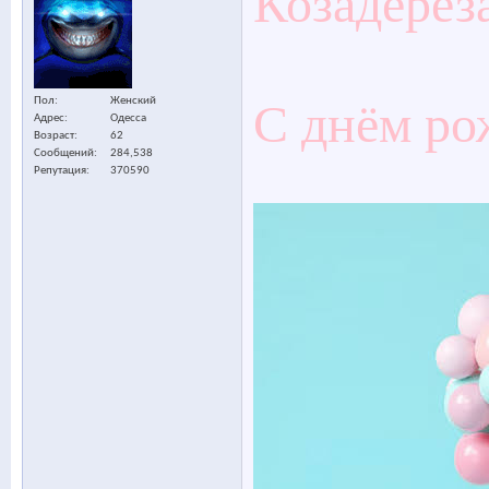
Козадерез
С днём ро
Пол
Женский
Адрес
Одесса
Возраст
62
Сообщений
284,538
Репутация
370590