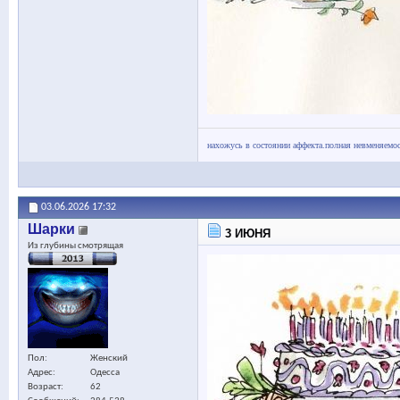
нахожусь в состоянии аффекта.полная невменяемос
03.06.2026
17:32
Шарки
3 ИЮНЯ
Из глубины смотрящая
Пол
Женский
Адрес
Одесса
Возраст
62