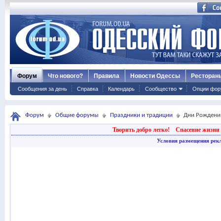
Форум
Что нового?
Правила
Новости Одессы
Ресторан
Сообщения за день
Справка
Календарь
Сообщество
Опции фор
Форум
Общие форумы
Праздники и традиции
Дни Рождени
Творить добро легко!
Спасение жизни 
Условия размещения рек