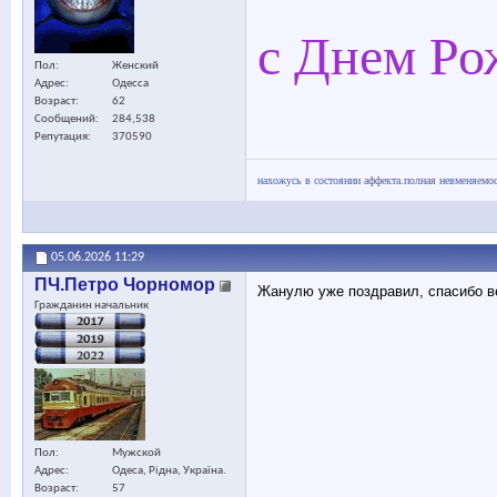
с Днем Ро
Пол
Женский
Адрес
Одесса
Возраст
62
Сообщений
284,538
Репутация
370590
нахожусь в состоянии аффекта.полная невменяемос
05.06.2026
11:29
ПЧ.Петро Чорномор
Жанулю уже поздравил, спасибо ве
Гражданин начальник
Пол
Мужской
Адрес
Одеса, Рідна, Україна.
Возраст
57