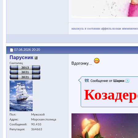
нахожусь в состоянии аффекта.полная невменяемос
07.06.2026
20:20
Парусник
Вдогонку...
Скиталец
Сообщение от
Шарки
Козадер
Пол
Мужской
Адрес
Морская столица
Сообщений
90,410
Репутация
364663