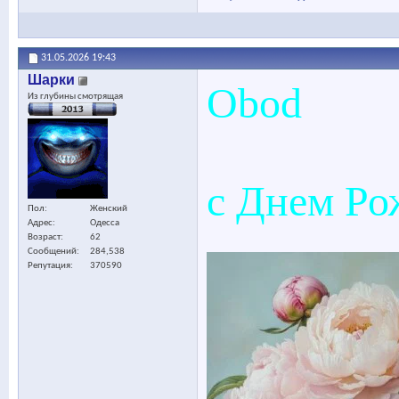
31.05.2026
19:43
Шарки
Obod
Из глубины смотрящая
с Днем Ро
Пол
Женский
Адрес
Одесса
Возраст
62
Сообщений
284,538
Репутация
370590