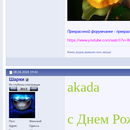
Прекраснной форумчанке - прекрас
https://www.youtube.com/watch?
Венец трудов,превыше всех наград!
08.06.2026
19:43
Шарки
akada
Из глубины смотрящая
с Днем Ро
Пол
Женский
Адрес
Одесса