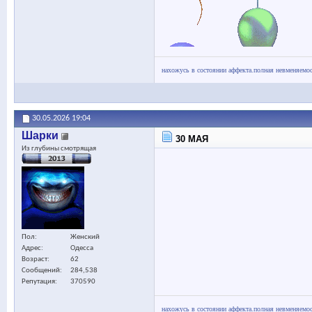
нахожусь в состоянии аффекта.полная невменяемос
30.05.2026
19:04
Шарки
30 МАЯ
Из глубины смотрящая
Пол
Женский
Адрес
Одесса
Возраст
62
Сообщений
284,538
Репутация
370590
нахожусь в состоянии аффекта.полная невменяемос