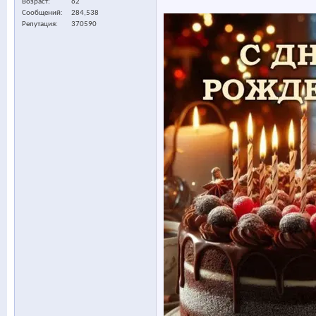
Возраст
62
Сообщений
284,538
Репутация
370590