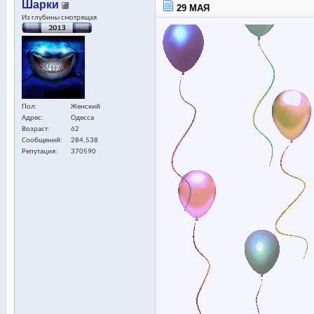
Шарки
29 МАЯ
Из глубины смотрящая
Пол
Женский
Адрес
Одесса
Возраст
62
Сообщений
284,538
Репутация
370590