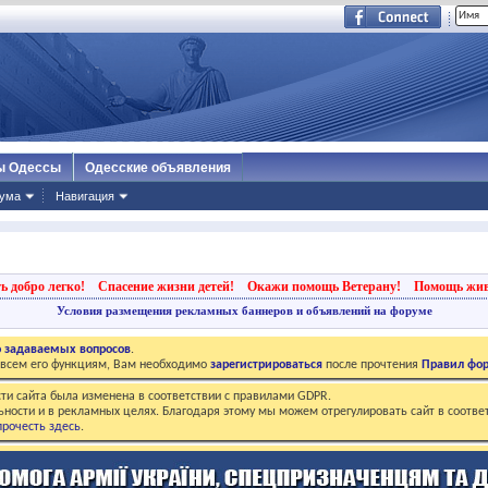
ы Одессы
Одесские объявления
ума
Навигация
ь добро легко!
Спасение жизни детей!
Окажи помощь Ветерану!
Помощь жи
Условия размещения рекламных баннеров и объявлений на форуме
о задаваемых вопросов
.
о всем его функциям, Вам необходимо
зарегистрироваться
после прочтения
Правил фо
ти сайта была изменена в соответствии с правилами GDPR.
ьности и в рекламных целях. Благодаря этому мы можем отрегулировать сайт в соотве
рочесть здесь
.