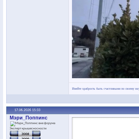
Имейте храбрость быть счастливыми по своему вк
17.06.2026
15:33
Мэри_Поппинс
Эксперт крышесносности