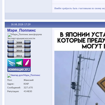
Имейте храбрость быть счастливыми по своему вк
16.06.2026
17:29
Мэри_Поппинс
Эксперт крышесносности
Пол
Женский
Адрес
ЮАР
Сообщений
327,670
Репутация
414830