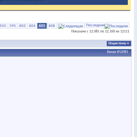
Последняя
555
595
603
604
605
606
Показано с 12,081 по 12,100 из 12111
Опции темы
Вверх
#12081