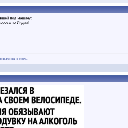
авшей под машину:
корова по Индии!
зни для них не будет...