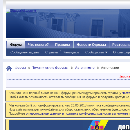
Форум
Что нового?
Правила
Новости Одессы
Ресторан
Сообщения за день
Справка
Календарь
Сообщество
Опции фор
Форум
Тематические форумы
Авто и мото
Авто-юмор
Творит
Если это Ваш первый визит на наш форум, рекомендуем прочесть страницу
Част
Чтобы иметь возможность оставлять сообщения на форуме и получить доступ к
Мы хотели бы Вас поинформировать, что 23.05.2018 политика конфиденциальнос
Наш сайт использует куки-файлы для сбора статистики, обеспечения функционал
Подробнее
о персональных данных и политике конфиденциальности вы можете п