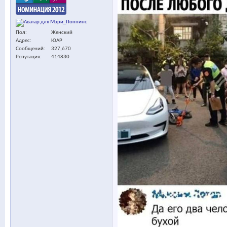
Пол
Женский
Адрес
ЮАР
Сообщений
327,670
Репутация
414830