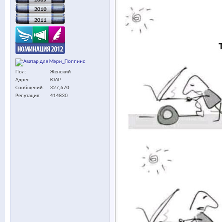
Пол
Женский
Адрес
ЮАР
Сообщений
327,670
Репутация
414830