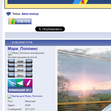
Тема:
Авто-юмор
13.06.2026
17:56
Мэри_Поппинс
Эксперт крышесносности
Пол
Женский
Адрес
ЮАР
Сообщений
327,670