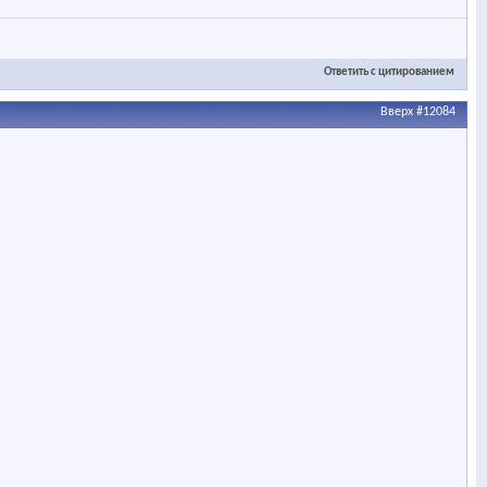
Ответить с цитированием
Вверх
#12084