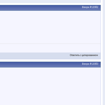
Вверх
#12082
Ответить с цитированием
Вверх
#12083