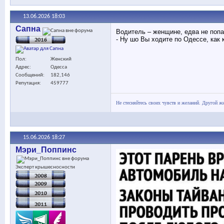
13.06.2026
18:03
Сапна
Водитель – женщине, едва не поп
- Ну шо Вы ходите по Одессе, как 
Пол
Женский
Адрес
Одесса
Сообщений
182,146
Репутация
459777
Не стесняйтесь своих чувств и желаний. Другой жи
15.06.2026
18:27
Мэри_Поппинс
Эксперт крышесносности