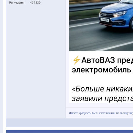
Репутация
414830
Имейте храбрость быть счастливыми по своему вк