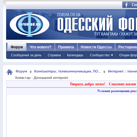
Форум
Что нового?
Правила
Новости Одессы
Ресторан
Сообщения за день
Справка
Календарь
Сообщество
Опции фор
Форум
Компьютеры, телекоммуникации, ПО...
Интернет :: техн
Киевстар - Домашний интернет
Творить добро легко!
Спасение жизни 
Условия размещения рек