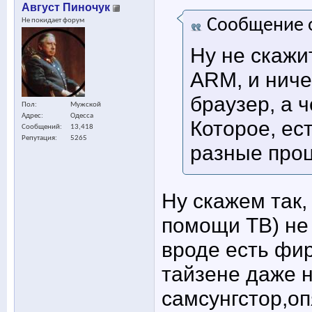
Август Пиночук
Сообщение 
Не покидает форум
Ну не скажи
ARM, и ничег
браузер, а 
Пол
Мужской
Адрес
Одесса
Которое, ес
Сообщений
13,418
Репутация
5265
разные про
Ну скажем так,
помощи ТВ) не 
вроде есть фи
тайзене даже н
самсунгстор,о