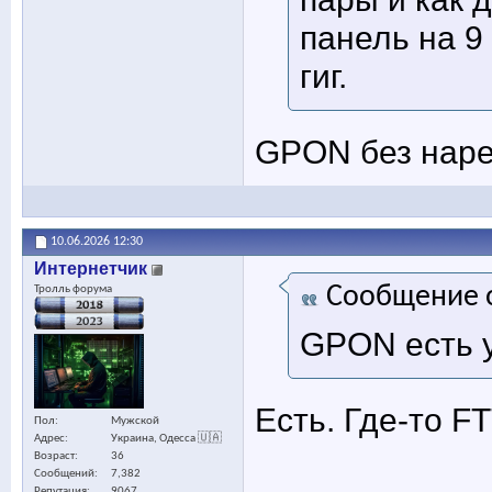
панель на 9
гиг.
GPON без нар
10.06.2026
12:30
Интернетчик
Сообщение 
Тролль форума
GPON есть у
Есть. Где-то F
Пол
Мужской
Адрес
Украина, Одесса 🇺🇦
Возраст
36
Сообщений
7,382
Репутация
9067