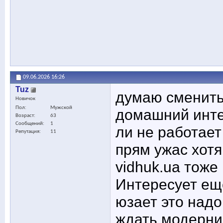
09.06.2026
16:26
Tuz
думаю сменить
Новичок
Пол
Мужской
домашний интер
Возраст
63
Сообщений
1
ли не работает
Репутация
11
прям ужас хотя
vidhuk.ua тоже 
Интересует еще
юзает это надо
ждать модерниз