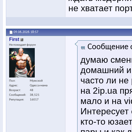
не хватает порт
09.06.2026
18:57
First
Сообщение 
Не покидает форум
думаю смени
домашний ин
часто ли не
Пол
Мужской
Адрес
Одесса-мама
на 2ip.ua п
Возраст
48
Сообщений
38,521
мало и на vi
Репутация
16017
Интересует 
кто-то юзает
пары и как 