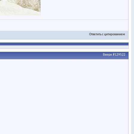
Ответить с цитированием
Вверх
#129522