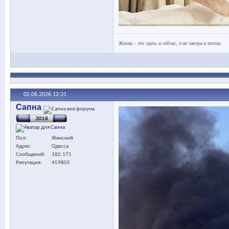
Жизнь - это здесь и сейчас, а не завтра и потом.
02.06.2026
12:31
Сапна
Пол
Женский
Адрес
Одесса
Сообщений
182,171
Репутация
459805