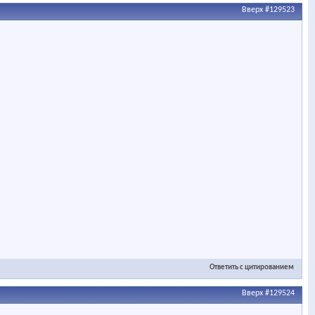
Вверх
#129523
Ответить с цитированием
Вверх
#129524