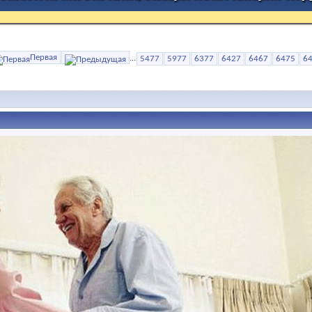
Первая
...
5477
5977
6377
6427
6467
6475
6