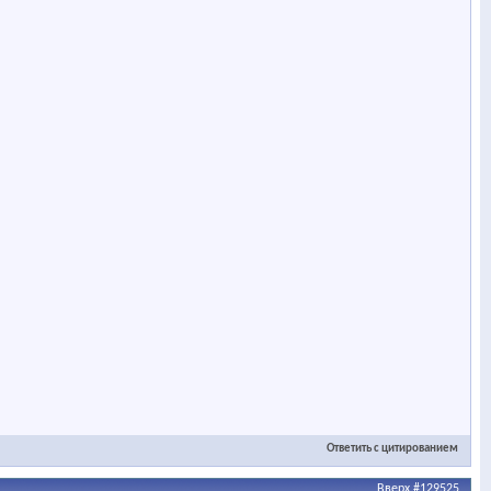
Ответить с цитированием
Вверх
#129525