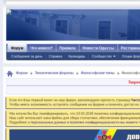
Форум
Что нового?
Правила
Новости Одессы
Ресторан
Сообщения за день
Справка
Календарь
Сообщество
Опции фор
Форум
Тематические форумы
Философские темы
Философс
Творит
Если это Ваш первый визит на наш форум, рекомендуем прочесть страницу
Част
Чтобы иметь возможность оставлять сообщения на форуме и получить доступ к
Мы хотели бы Вас поинформировать, что 23.05.2018 политика конфиденциальнос
Наш сайт использует куки-файлы для сбора статистики, обеспечения функционал
Подробнее
о персональных данных и политике конфиденциальности вы можете п