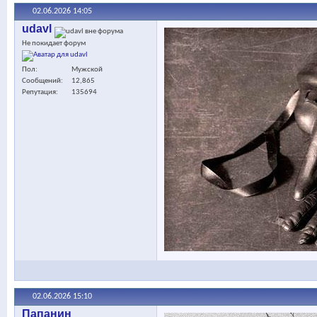
02.06.2026
14:05
udavl
Не покидает форум
Пол
Мужской
Сообщений
12,865
Репутация
135694
02.06.2026
15:10
Папанин