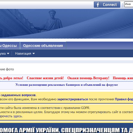
ы Одессы
Одесские объявления
ума
Навигация
кие фото
ь добро легко!
Спасение жизни детей!
Окажи помощь Ветерану!
Помощь жи
Условия размещения рекламных баннеров и объявлений на форуме
о задаваемых вопросов
.
о всем его функциям, Вам необходимо
зарегистрироваться
после прочтения
Правил фо
ти сайта была изменена в соответствии с правилами GDPR.
ьности и в рекламных целях. Благодаря этому мы можем отрегулировать сайт в соотве
рочесть здесь
.