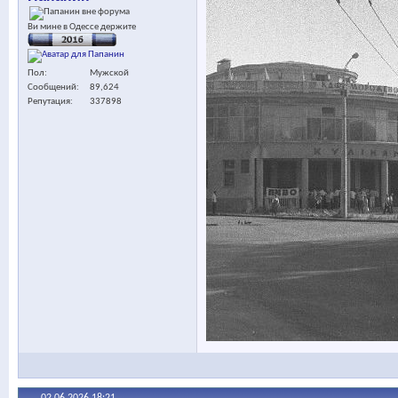
Ви мине в Одессе держите
Пол
Мужской
Сообщений
89,624
Репутация
337898
02.06.2026
18:21