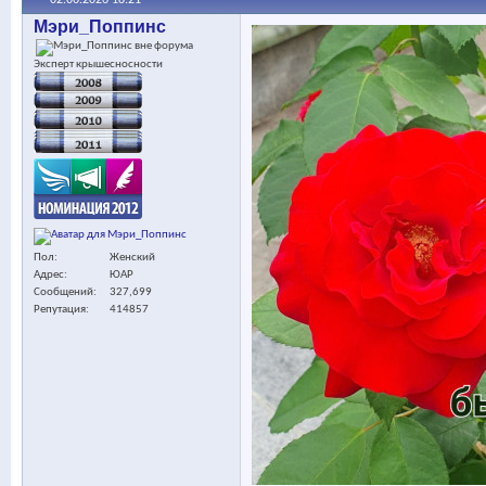
Мэри_Поппинс
Эксперт крышесносности
Пол
Женский
Адрес
ЮАР
Сообщений
327,699
Репутация
414857