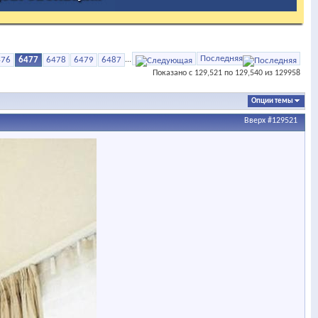
Последняя
476
6477
6478
6479
6487
...
Показано с 129,521 по 129,540 из 129958
Опции темы
Вверх
#129521