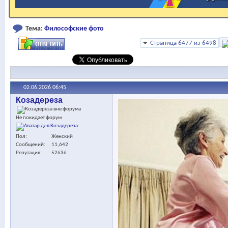
Тема:
Философские фото
Страница 6477 из 6498
02.06.2026
06:45
Козадереза
Не покидает форум
Пол
Женский
Сообщений
11,642
Репутация
52636