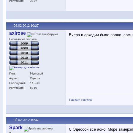
Репутация
3139
06.02.2012
10:27
axlrose
Вчера в аркадии было полно ,сомни
Несогласие форума
Пол
Мужской
Адрес
Одесса
Сообщений
14,544
Репутация
6310
Someday, someway
06.02.2012
10:47
Spark
C Одессой все ясно. Море замерзл