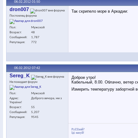
06.02.2012
01:50
dron007
Так скрипело море в Аркадии:
Постоялец форума
Пол
Мужской
Возраст
48
Сообщений
1,787
Репутация
772
06.02.2012
07:42
Sereg_K
Доброе утро!
Кабельный, 8.00. Облачно, ветер с
Не покидает форум
Измерить температуру забортной в
Пол
Мужской
Адрес
Доброго вечора, ми з
України!
Возраст
55
Сообщений
5,207
Репутация
9545
РуZZкий?
Іді нaxyй!