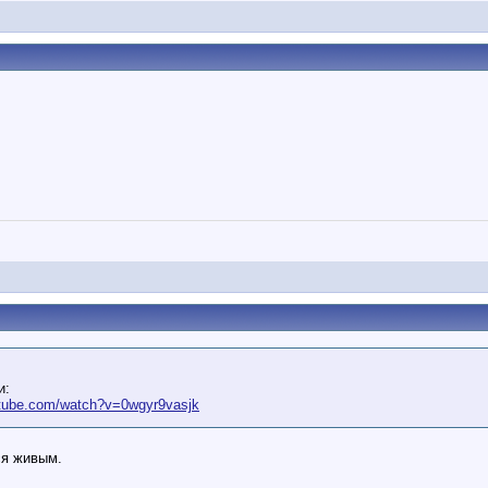
и:
utube.com/watch?v=0wgyr9vasjk
ся живым.