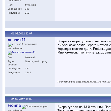
Посетитель
Пол
Мужской
Сообщений
360
Репутация
252
06.02.2012
12:07
ленчик11
Вчера на море гуляли с малым- хл
в Лузановке возле берега метров 2
бороздят моские дали. Ребенка дал
Частый гость
Мне кажется, что гулять аж до лин
Пол
Женский
Адрес
Одесса, мой город
родной
Сообщений
387
Репутация
1245
Последний раз редактировалось ленчик11; 
06.02.2012
12:09
Fionna
Вчера гуляли на 13-й станции. По
Также удивлялись уму и сообразит
Частый гость