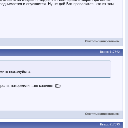
однимается и опускается. Ну не дай Бог провалятся, кто их там
Ответить с цитированием
Вверх
#17392
ажите пожалуйста.
ели, накормили....не кашляет )))))
Ответить с цитированием
Вверх
#17393