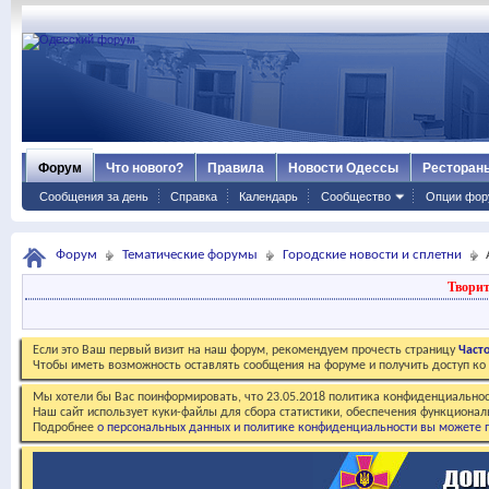
Форум
Что нового?
Правила
Новости Одессы
Ресторан
Сообщения за день
Справка
Календарь
Сообщество
Опции фор
Форум
Тематические форумы
Городские новости и сплетни
Творит
Если это Ваш первый визит на наш форум, рекомендуем прочесть страницу
Част
Чтобы иметь возможность оставлять сообщения на форуме и получить доступ к
Мы хотели бы Вас поинформировать, что 23.05.2018 политика конфиденциальнос
Наш сайт использует куки-файлы для сбора статистики, обеспечения функционал
Подробнее
о персональных данных и политике конфиденциальности вы можете п