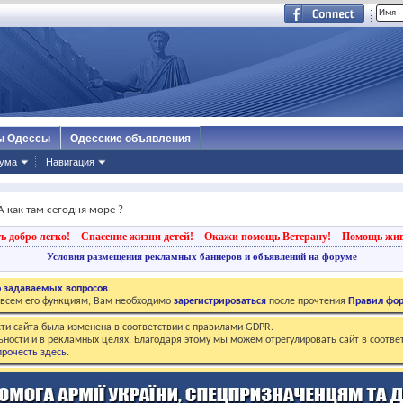
ы Одессы
Одесские объявления
ума
Навигация
А как там сегодня море ?
ь добро легко!
Спасение жизни детей!
Окажи помощь Ветерану!
Помощь жи
Условия размещения рекламных баннеров и объявлений на форуме
о задаваемых вопросов
.
о всем его функциям, Вам необходимо
зарегистрироваться
после прочтения
Правил фо
ти сайта была изменена в соответствии с правилами GDPR.
ьности и в рекламных целях. Благодаря этому мы можем отрегулировать сайт в соотве
рочесть здесь
.