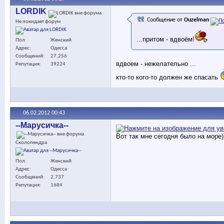
LORDIK
Сообщение от
Ouzelman
Не покидает форум
...притом - вдвоём!
Пол
Женский
Адрес
Одесса
Сообщений
27,256
вдвоем - нежелательно ...
Репутация
39224
кто-то кого-то должен же спасать
06.02.2012
00:43
--Марусичка--
Вот так мне сегодня было на море))
Сколопендра
Пол
Женский
Адрес
Одесса
Сообщений
2,737
Репутация
1684