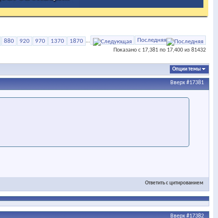
Последняя
880
920
970
1370
1870
...
Показано с 17,381 по 17,400 из 81432
Опции темы
Вверх
#17381
Ответить с цитированием
Вверх
#17382