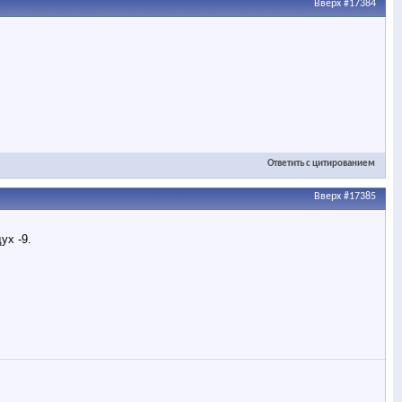
Вверх
#17384
Ответить с цитированием
Вверх
#17385
ух -9.