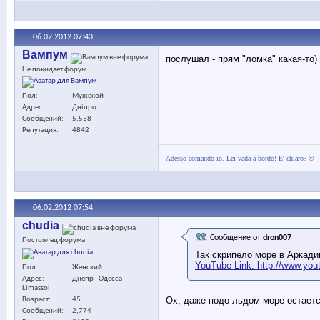
06.02.2012
07:43
Вампум
послушал - прям "ломка" какая-то)
Не покидает форум
Пол
Мужской
Адрес
Дніпро
Сообщений
5,558
Репутация
4842
Adesso comando io. Lei vada a bordo! E' chiaro? ©
06.02.2012
07:54
chudia
Сообщение от
dron007
Постоялец форума
Так скрипело море в Аркади
YouTube Link: http://www.yo
Пол
Женский
Адрес
Днепр - Одесса -
Limassol
Ох, даже подо льдом море остает
Возраст
45
Сообщений
2,774