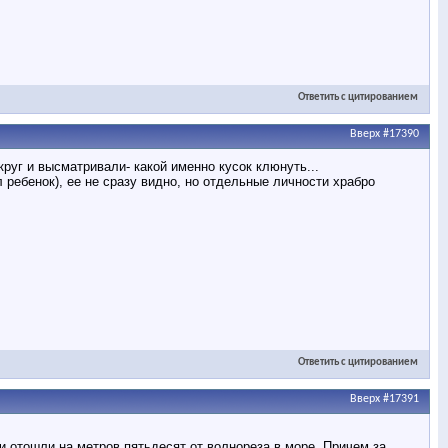
Ответить с цитированием
Вверх
#17390
руг и высматривали- какой именно кусок клюнуть...
л ребенок), ее не сразу видно, но отдельные личности храбро
Ответить с цитированием
Вверх
#17391
и отошли на метров пятьдесят от волнореза в море. Причем за