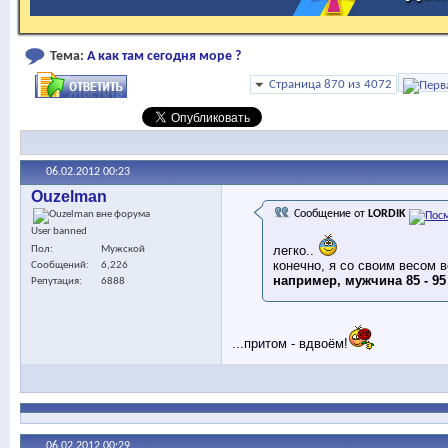
Тема:
А как там сегодня море ?
Страница 870 из 4072
06.02.2012
00:23
Ouzelman
Сообщение от
LORDIK
User banned
легко..
Пол
Мужской
конечно, я со своим весом 
Сообщений
6,226
например, мужчина 85 - 95
Репутация
6888
...притом - вдвоём!
06.02.2012
00:29