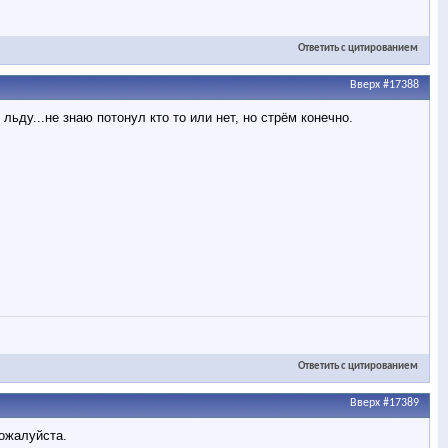
Ответить с цитированием
Вверх
#17388
ьду...не знаю потонул кто то или нет, но стрём конечно.
Ответить с цитированием
Вверх
#17389
пожалуйста.