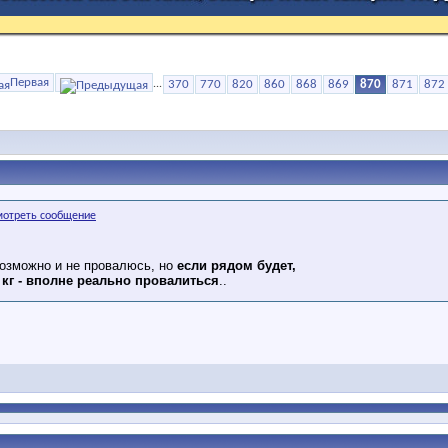
Первая
...
370
770
820
860
868
869
870
871
872
возможно и не провалюсь, но
если рядом будет,
 кг - вполне реально провалиться
..