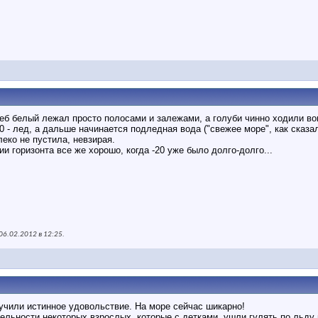
еб белый лежал просто полосами и залежами, а голуби чинно ходили вок
0 - лед, а дальше начинается подледная вода ("свежее море", как сказа
еко не пустила, невзирая.
ии горизонта все же хорошо, когда -20 уже было долго-долго...
06.02.2012 в
12:25
.
лучили истинное удовольствие. На море сейчас шикарно!
ельности некоторых взрослых, которые с детками, ушли гулять по льду 