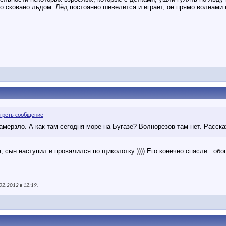
о сковано льдом. Лёд постоянно шевелится и играет, он прямо волнами п
амерзло. А как там сегодня море на Бугазе? Волнорезов там нет. Расск
сын наступил и провалился по щиколотку )))) Его конечно спасли...обогр
02.2012 в
12:19
.