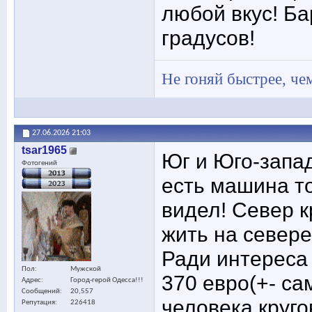
любой вкус! Ба
градусов!
Не гоняй быстрее, чем
27.06.2026
21:03
tsar1965
Юг и Юго-запад
Фотогений
есть машина то
видел! Север к
жить на севере 
Ради интереса 
Пол
Мужской
370 евро(+- са
Адрес
Город-герой Одесса!!!
Сообщений
20,557
человека круго
Репутация
226418