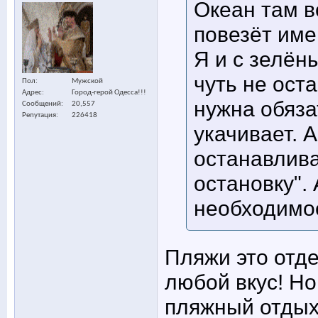
Океан там в
повезёт име
Я и с зелён
чуть не оста
Пол
Мужской
Адрес
Город-герой Одесса!!!
нужна обяза
Сообщений
20,557
Репутация
226418
укачивает. 
останавлива
остановку".
необходимо
Пляжи это отде
любой вкус! Но
пляжный отдых,