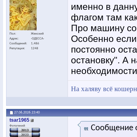
именно в данн
флагом там как-
Про машину со
Пол
Женский
Особенно если 
Адрес
-ОДЕССА-
Сообщений
1,486
постоянно ост
Репутация
1248
остановку". А 
необходимости
На халяву всё кошерн
27.06.2026
23:40
tsar1965
Сообщение 
Фотогений