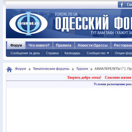
Форум
Что нового?
Правила
Новости Одессы
Ресторан
Сообщения за день
Справка
Календарь
Сообщество
Опции фор
Форум
Тематические форумы
Туризм
АВИАПЕРЕЛЕТЫ (*). Пр
Творить добро легко!
Спасение жизни 
Условия размещения рек