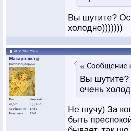
Вы шутите? Осо
холодно)))))))
28.06.2026
20:06
Макарошка
Сообщение 
Постоялец форума
Вы шутите? 
очень холодн
Пол
Женский
Адрес
-ОДЕССА-
Не шучу) За ко
Сообщений
1,486
Репутация
1248
быть преспокой
бывает, так шо