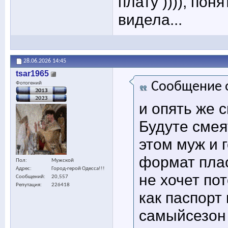
плату )))), пон
видела...
28.06.2026
14:45
tsar1965
Сообщение 
Фотогений
и опять же 
Будуте смея
этом муж и 
формат плас
Пол
Мужской
Адрес
Город-герой Одесса!!!
не хочет по
Сообщений
20,557
Репутация
226418
как паспорт
самыйсезон 