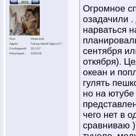
Огромное сп
озадачили .
нарваться н
планировали
Пол
Мужской
Адрес
Город-герой Одесса!!!
сентября ил
Сообщений
20,557
Репутация
226418
откября). Ц
океан и поп
гулять пешк
но на ютубе
представлен
чего нет в о
сравниваю )
тунеле, меду