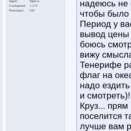
надеюсь не 
Адрес
Одесса
Сообщений
1,174
чтобы было 
Репутация
560
Период у ва
вывод цены 
боюсь смотр
вижу смысла
Тенерифе ра
флаг на оке
надо ездить
и смотреть)
Круз... прям
поселится т
лучше вам р