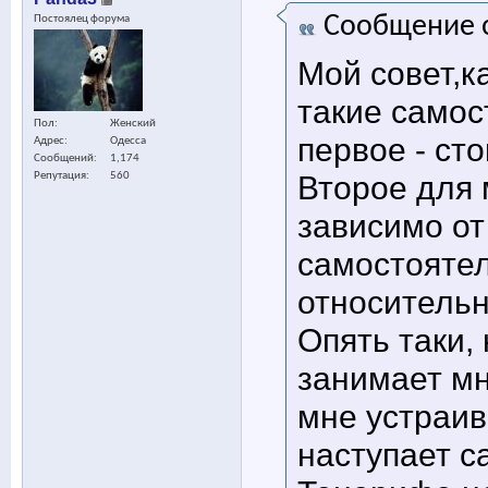
Сообщение 
Постоялец форума
Мой совет,к
такие само
Пол
Женский
первое - ст
Адрес
Одесса
Сообщений
1,174
Второе для 
Репутация
560
зависимо от
самостоятел
относительн
Опять таки,
занимает мн
мне устраив
наступает с