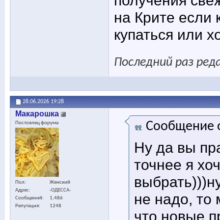
получения свеж
на Крите если 
купаться или х
Последний раз ред
28.06.2026
19:28
Макарошка
Сообщение 
Постоялец форума
Ну да вы пра
точнее я хоч
выбрать)))н
Пол
Женский
Адрес
-ОДЕССА-
не надо, то
Сообщений
1,486
Репутация
1248
что новые п