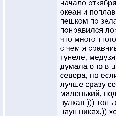
начало откября
океан и поплав
пешком по зела
понравился ло
что много ттого
с чем я сравни
тунеле, медузят
думала оно в це
севера, но есл
лучше сразу се
маленький, под
вулкан ))) толь
наушниках,)) х