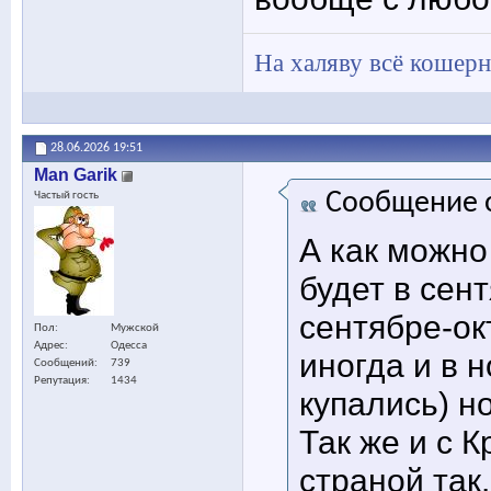
На халяву всё кошерн
28.06.2026
19:51
Man Garik
Сообщение 
Частый гость
А как можно
будет в сен
сентябре-ок
Пол
Мужской
Адрес
Одесса
иногда и в 
Сообщений
739
Репутация
1434
купались) но
Так же и с К
страной так