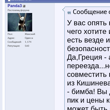
Panda3
Сообщение 
Постоялец форума
У вас опять
чего хотите
Пол
Женский
есть везде
Адрес
Одесса
Сообщений
1,174
безопасности
Репутация
560
Да,Греция -
переезда...н
совместить 
из Кишинева
- бимба! Вы
пик и цены 
может быть 