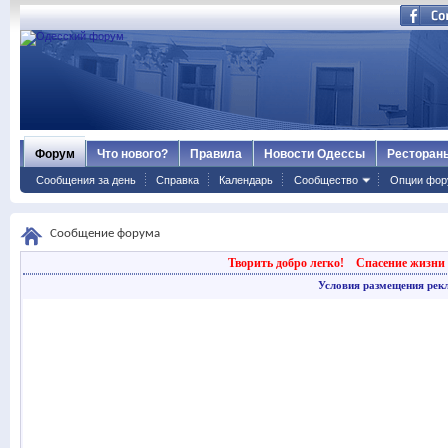
Форум
Что нового?
Правила
Новости Одессы
Ресторан
Сообщения за день
Справка
Календарь
Сообщество
Опции фор
Сообщение форума
Творить добро легко!
Спасение жизни 
Условия размещения рек