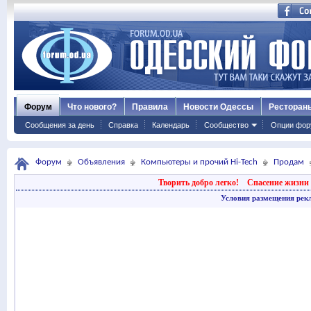
Форум
Что нового?
Правила
Новости Одессы
Ресторан
Сообщения за день
Справка
Календарь
Сообщество
Опции фор
Форум
Объявления
Компьютеры и прочий Hi-Tech
Продам
Творить добро легко!
Спасение жизни 
Условия размещения рек