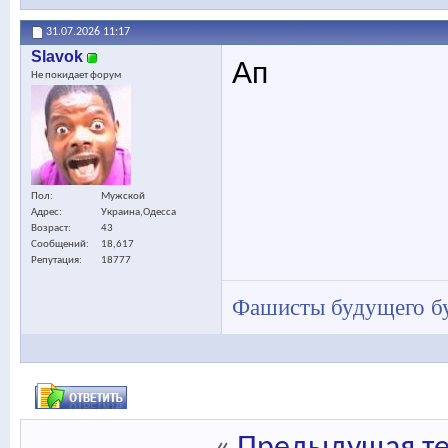
31.07.2026
11:17
Slavok
Ап
Не покидает форум
Пол
Мужской
Адрес
Украина,Одесса
Возраст
43
Сообщений
18,617
Репутация
18777
Фашисты будущего бу