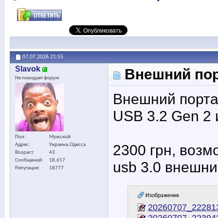
07.07.2026
21:55
Slavok
Внешний пор
Не покидает форум
Внешний порта
USB 3.2 Gen 2 
Пол
Мужской
2300 грн, возм
Адрес
Украина,Одесса
Возраст
43
Сообщений
18,617
usb 3.0 внешни
Репутация
18777
Изображения
20260707_222813
20260707_223942