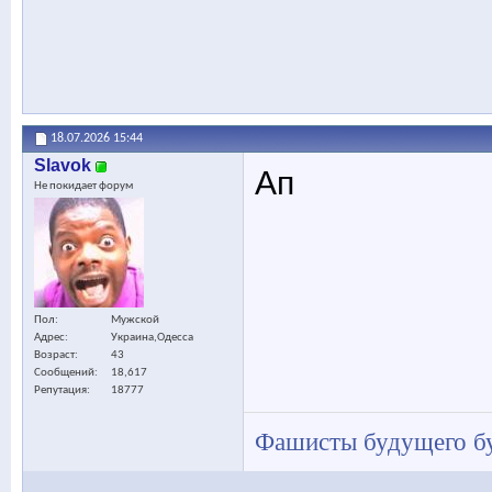
18.07.2026
15:44
Slavok
Ап
Не покидает форум
Пол
Мужской
Адрес
Украина,Одесса
Возраст
43
Сообщений
18,617
Репутация
18777
Фашисты будущего бу