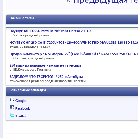
«
Предыдущая т
Похожие темы
Ноутбук Asus X55A Pentium 2020m/8 Gb/ssd 250 Gb
от Slavok в разделе Продам
НОУТБУК HP 250 G6 I5-7200U/8GB/120+500/WIN10 FHD (4WU13ES-120 SSD M.2)
от mini80 в разделе Продам
Продам компьютер с монитором 22" (Core i5 6400 / 8 Гб RAM / SSD 250 / БП 4
от Oladuwek в разделе Продам
250 грязных подонков нажали не те кнопки
от BELKA в разделе Политика
ЗАДРАЛО!!! ЧТО ТВОРИТСЯ!!! 250-е Автобусы...
от Newerland в разделе Городские новости и сплетни
Социальные закладки
Google
Facebook
Twitter