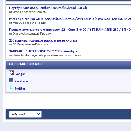
Ноутбук Asus X55A Pentium 2020m/8 Gb/ssd 250 Gb
от Slavok в разделе Продам
НОУТБУК HP 250 G6 I5-7200U/8GB/120+500/WIN10 FHD (4WU13ES-120 SSD M.2)
от mini80 в разделе Продам
Продам компьютер с монитором 22" (Core i5 6400 / 8 Гб RAM / SSD 250 / БП 4
от Oladuwek в разделе Продам
250 грязных подонков нажали не те кнопки
от BELKA в разделе Политика
ЗАДРАЛО!!! ЧТО ТВОРИТСЯ!!! 250-е Автобусы...
от Newerland в разделе Городские новости и сплетни
Социальные закладки
Google
Facebook
Twitter