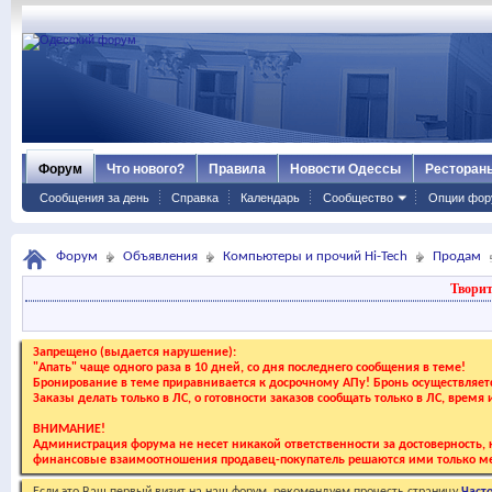
Форум
Что нового?
Правила
Новости Одессы
Ресторан
Сообщения за день
Справка
Календарь
Сообщество
Опции фор
Форум
Объявления
Компьютеры и прочий Hi-Tech
Продам
Творит
Запрещено (выдается нарушение):
"Апать" чаще одного раза в 10 дней, со дня последнего сообщения в теме!
Бронирование в теме приравнивается к досрочному АПу! Бронь осуществляе
Заказы делать только в ЛС, о готовности заказов сообщать только в ЛС, время
ВНИМАНИЕ!
Администрация форума не несет никакой ответственности за достоверность, к
финансовые взаимоотношения продавец-покупатель решаются ими только ме