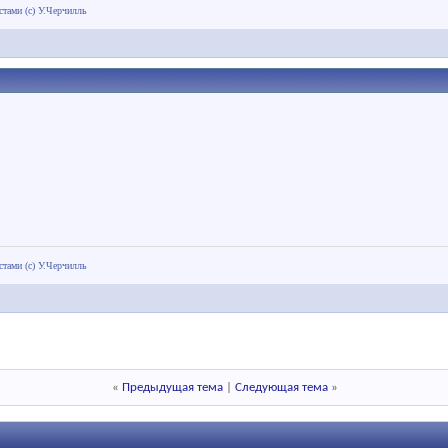
тами (с) У.Черчилль
тами (с) У.Черчилль
«
Предыдущая тема
|
Следующая тема
»