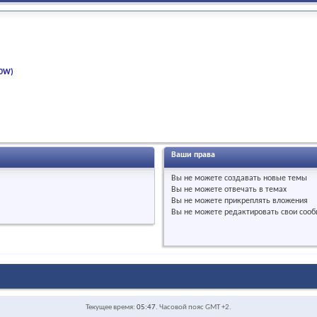
00W)
Ваши права
Вы
не можете
создавать новые темы
Вы
не можете
отвечать в темах
Вы
не можете
прикреплять вложения
Вы
не можете
редактировать свои соо
Текущее время:
05:47
. Часовой пояс GMT +2.