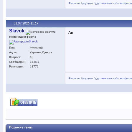
Фашисты будущего будут называть себя антифашис
31.07.2026
11:17
Slavok
Ап
Не покидает форум
Пол
Мужской
Адрес
Украина,Одесса
Возраст
43
Сообщений
18,611
Репутация
18773
Фашисты будущего будут называть себя антифашис
Похожие темы