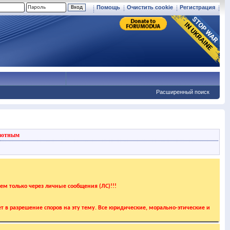
Помощь
Очистить cookie
Регистрация
Расширенный поиск
вотным
аем только через личные сообщения (ЛС)!!!
т в разрешение споров на эту тему. Все юридические, морально-этические и