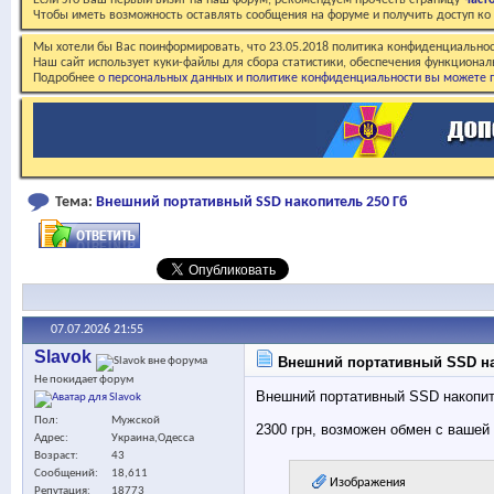
Если это Ваш первый визит на наш форум, рекомендуем прочесть страницу
Част
Чтобы иметь возможность оставлять сообщения на форуме и получить доступ к
Мы хотели бы Вас поинформировать, что 23.05.2018 политика конфиденциальнос
Наш сайт использует куки-файлы для сбора статистики, обеспечения функционал
Подробнее
о персональных данных и политике конфиденциальности вы можете п
Тема:
Внешний портативный SSD накопитель 250 Гб
07.07.2026
21:55
Slavok
Внешний портативный SSD на
Не покидает форум
Внешний портативный SSD накопите
Пол
Мужской
2300 грн, возможен обмен с вашей 
Адрес
Украина,Одесса
Возраст
43
Сообщений
18,611
Изображения
Репутация
18773