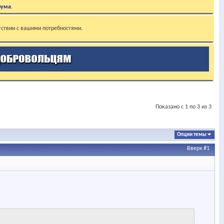
рума
.
тствии с вашими потребностями.
Показано с 1 по 3 из 3
Опции темы
Вверх
#1