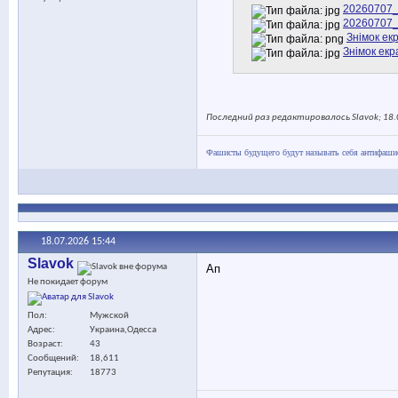
20260707_
20260707_
Знімок ек
Знімок екр
Последний раз редактировалось Slavok; 18.
Фашисты будущего будут называть себя антифашис
18.07.2026
15:44
Slavok
Ап
Не покидает форум
Пол
Мужской
Адрес
Украина,Одесса
Возраст
43
Сообщений
18,611
Репутация
18773