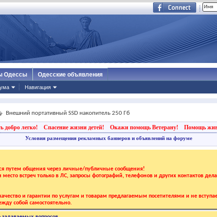
ы Одессы
Одесские объявления
ума
Навигация
Внешний портативный SSD накопитель 250 Гб
ь добро легко!
Спасение жизни детей!
Окажи помощь Ветерану!
Помощь жи
Условия размещения рекламных баннеров и объявлений на форуме
тся путем общения через личные/публичные сообщения!
 и место встреч только в ЛС, запросы фотографий, телефонов и других контактов дел
ачество и гарантии по услугам и товарам предлагаемым посетителями и не вступае
жду собой самостоятельно.