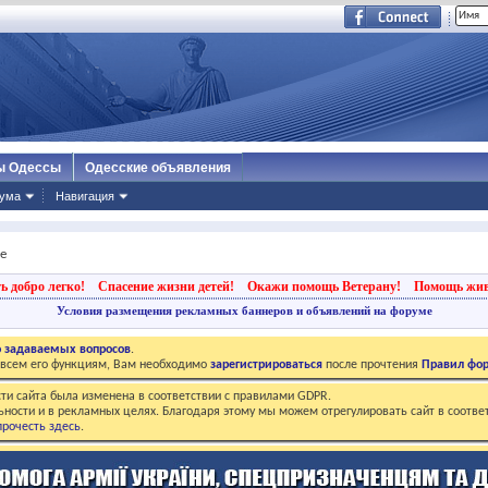
ы Одессы
Одесские объявления
ума
Навигация
е
ь добро легко!
Спасение жизни детей!
Окажи помощь Ветерану!
Помощь жи
Условия размещения рекламных баннеров и объявлений на форуме
о задаваемых вопросов
.
о всем его функциям, Вам необходимо
зарегистрироваться
после прочтения
Правил фо
ти сайта была изменена в соответствии с правилами GDPR.
ьности и в рекламных целях. Благодаря этому мы можем отрегулировать сайт в соотве
рочесть здесь
.