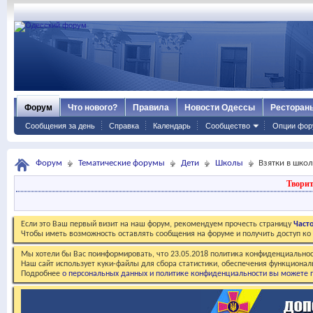
Форум
Что нового?
Правила
Новости Одессы
Ресторан
Сообщения за день
Справка
Календарь
Сообщество
Опции фор
Форум
Тематические форумы
Дети
Школы
Взятки в школ
Творит
Если это Ваш первый визит на наш форум, рекомендуем прочесть страницу
Част
Чтобы иметь возможность оставлять сообщения на форуме и получить доступ к
Мы хотели бы Вас поинформировать, что 23.05.2018 политика конфиденциальнос
Наш сайт использует куки-файлы для сбора статистики, обеспечения функционал
Подробнее
о персональных данных и политике конфиденциальности вы можете п