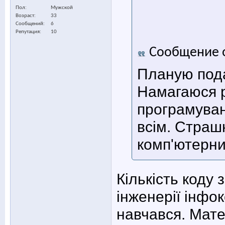
Пол
Мужской
Возраст
33
Сообщений
6
Репутация
10
Сообщение 
Планую пода
Намагаюся р
програмуван
всім. Страш
комп'ютерни
Кількість коду
інженерії інфо
навчався. Мате