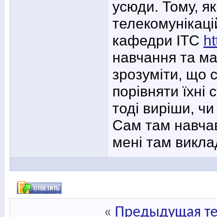
усюди. Тому, я
телекомунікаці
кафедри ІТС
ht
навчання та ма
зрозуміти, що 
порівняти їхні 
тоді виріши, чи
Сам там навча
мені там викла
«
Предыдущая т