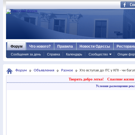
Форум
Что нового?
Правила
Новости Одессы
Ресторан
Сообщения за день
Справка
Календарь
Сообщество
Опции фор
Форум
Объявления
Разное
Хто вступав до ІТС у КПІ - чи ба
Творить добро легко!
Спасение жизни 
Условия размещения рек