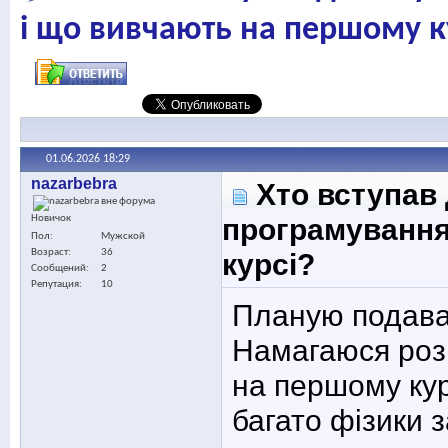
і що вивчають на першому к
01.06.2026
18:29
nazarbebra
Хто вступав д
програмування
Новичок
Пол
Мужской
Возраст
36
курсі?
Сообщений
2
Репутация
10
Планую подават
Намагаюся розі
на першому кур
багато фізики 