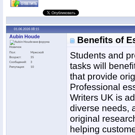
01.06.2026
08:15
Aubin Houde
Benefits of E
Новичок
Students and pr
Пол
Мужской
Возраст
35
Сообщений
3
tasks will benef
Репутация
10
that provide orig
Professional es
Writers UK is ad
diverse needs, 
original researc
helping custome