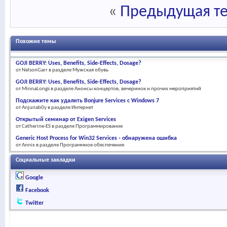
«
Предыдущая т
Похожие темы
GOJI BERRY: Uses, Benefits, Side-Effects, Dosage?
от NelsonGarr в разделе Мужская обувь
GOJI BERRY: Uses, Benefits, Side-Effects, Dosage?
от MinnaLongs в разделе Анонсы концертов, вечеринок и прочих мероприятий
Подскажите как удалить Bonjure Services с Windows 7
от Anjunab0y в разделе Интернет
Открытый семинар от Exigen Services
от Catherine-ES в разделе Программирование
Generic Host Process for Win32 Services - обнаружена ошибка
от Annix в разделе Программное обеспечение
Социальные закладки
Google
Facebook
Twitter