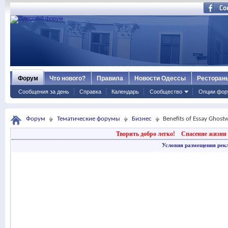
Форум
Что нового?
Правила
Новости Одессы
Ресторан
Сообщения за день
Справка
Календарь
Сообщество
Опции фор
Форум
Тематические форумы
Бизнес
Benefits of Essay Ghostw
Творить добро легко!
Спасение жизни 
Условия размещения рек