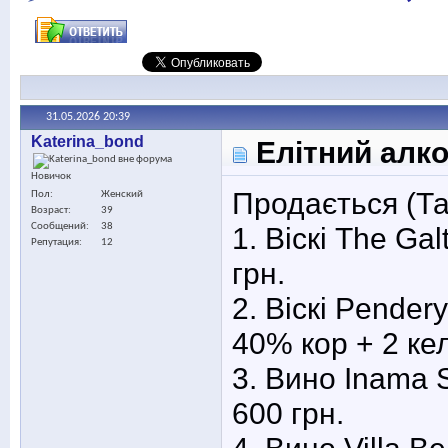
31.05.2026
20:39
Katerina_bond
Елітний алког
Новичок
Продається (Та
Пол
Женский
Возраст
39
Сообщений
38
1. Віскі The Ga
Репутация
12
грн.
2. Віскі Pender
40% кор + 2 кел
3. Вино Inama S
600 грн.