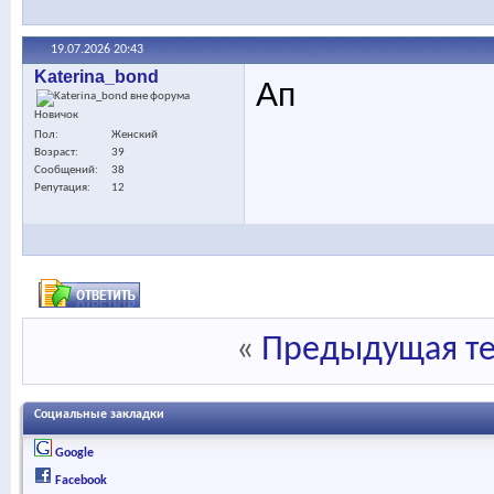
19.07.2026
20:43
Katerina_bond
Ап
Новичок
Пол
Женский
Возраст
39
Сообщений
38
Репутация
12
«
Предыдущая т
Социальные закладки
Google
Facebook