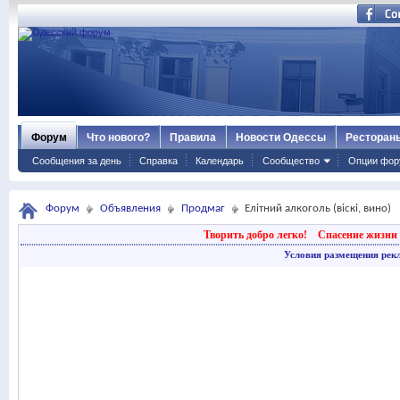
Форум
Что нового?
Правила
Новости Одессы
Ресторан
Сообщения за день
Справка
Календарь
Сообщество
Опции фор
Форум
Объявления
Продмаг
Елітний алкоголь (віскі, вино)
Творить добро легко!
Спасение жизни 
Условия размещения рек