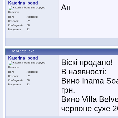
Katerina_bond
Ап
Новичок
Пол
Женский
Возраст
39
Сообщений
38
Репутация
12
06.07.2026
15:43
Katerina_bond
Віскі продано!
Новичок
В наявності:
Пол
Женский
Возраст
39
Вино Inama Soa
Сообщений
38
Репутация
12
грн.
Вино Villa Belv
червоне сухе 20