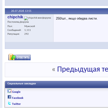
26.07.2026
13:55
chipchik
250/шт., якщо обидва листи.
Постоялец форума
Пол
Мужской
Сообщений
1,111
Репутация
292
«
Предыдущая т
Социальные закладки
Google
Facebook
Twitter