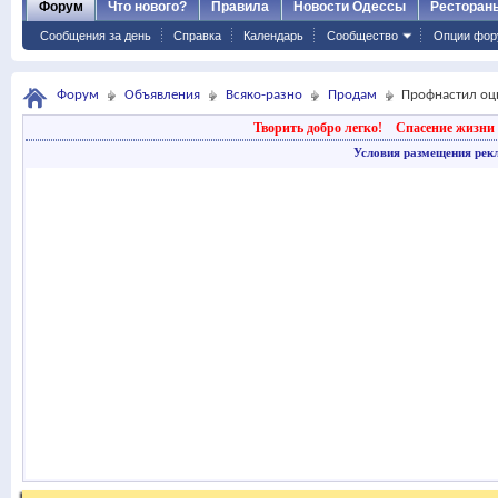
Форум
Что нового?
Правила
Новости Одессы
Ресторан
Сообщения за день
Справка
Календарь
Сообщество
Опции фор
Форум
Объявления
Всяко-разно
Продам
Профнастил оц
Творить добро легко!
Спасение жизни 
Условия размещения рек