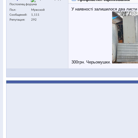
Постоялец форума
У наявності залишилося два листи (
Пол
Мужской
Сообщений
1,111
Репутация
292
300грн. Черьомушки.