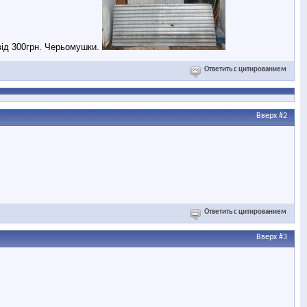
 від 300грн. Черьомушки.
Ответить с цитированием
Вверх
#2
Ответить с цитированием
Вверх
#3