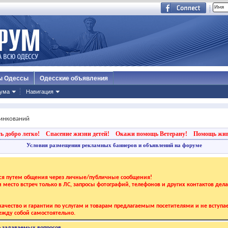
ы Одессы
Одесские объявления
ума
Навигация
инкований
ь добро легко!
Спасение жизни детей!
Окажи помощь Ветерану!
Помощь жи
Условия размещения рекламных баннеров и объявлений на форуме
тся путем общения через личные/публичные сообщения!
 и место встреч только в ЛС, запросы фотографий, телефонов и других контактов дел
ачество и гарантии по услугам и товарам предлагаемым посетителями и не вступае
жду собой самостоятельно.