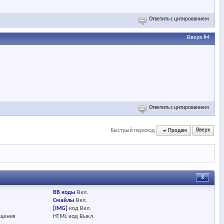
Ответить с цитированием
Вверх
#4
Ответить с цитированием
Быстрый переход
Продам
Вверх
BB коды
Вкл.
Смайлы
Вкл.
[IMG]
код
Вкл.
бщения
HTML код
Выкл.