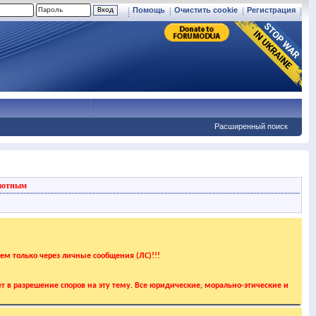
Помощь
Очистить cookie
Регистрация
Расширенный поиск
вотным
аем только через личные сообщения (ЛС)!!!
т в разрешение споров на эту тему. Все юридические, морально-этические и