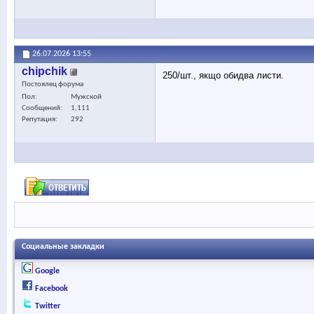
26.07.2026
13:55
chipchik
250/шт., якщо обидва листи.
Постоялец форума
Пол
Мужской
Сообщений
1,111
Репутация
292
Социальные закладки
Google
Facebook
Twitter