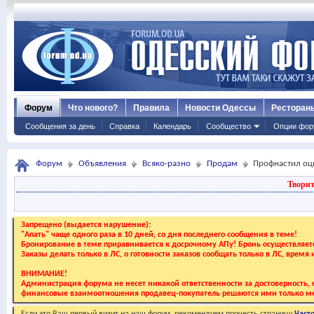
Форум
Что нового?
Правила
Новости Одессы
Ресторан
Сообщения за день
Справка
Календарь
Сообщество
Опции фор
Форум
Объявления
Всяко-разно
Продам
Профнастил оц
Творит
Запрещено (выдается нарушение):
"Апать" чаще одного раза в 10 дней, со дня последнего сообщения в теме!
Бронирование в теме приравнивается к досрочному АПу! Бронь осуществляе
Заказы делать только в ЛС, о готовности заказов сообщать только в ЛС, время
ВНИМАНИЕ!
Администрация форума не несет никакой ответственности за достоверность, к
финансовые взаимоотношения продавец-покупатель решаются ими только ме