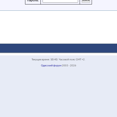
Пароль:
Текущее время:
10:43
. Часовой пояс GMT +2.
Одесский форум
2003 - 2026
face-default