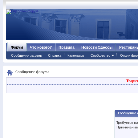
Форум
Что нового?
Правила
Новости Одессы
Ресторан
Сообщения за день
Справка
Календарь
Сообщество
Опции фор
Сообщение форума
Творит
Сообщение 
Требуется п
Примечание: