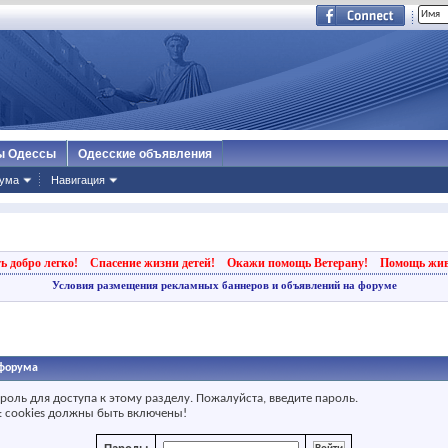
ы Одессы
Одесские объявления
ума
Навигация
ь добро легко!
Спасение жизни детей!
Окажи помощь Ветерану!
Помощь жи
Условия размещения рекламных баннеров и объявлений на форуме
форума
ароль для доступа к этому разделу. Пожалуйста, введите пароль.
 cookies должны быть включены!