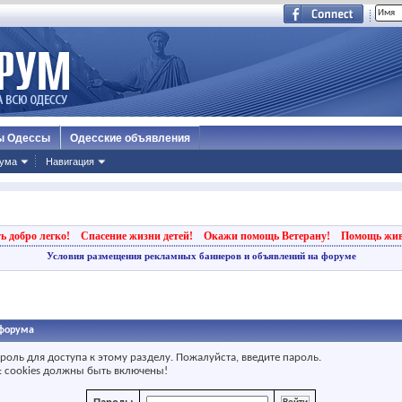
ы Одессы
Одесские объявления
ума
Навигация
ь добро легко!
Спасение жизни детей!
Окажи помощь Ветерану!
Помощь жи
Условия размещения рекламных баннеров и объявлений на форуме
форума
ароль для доступа к этому разделу. Пожалуйста, введите пароль.
 cookies должны быть включены!