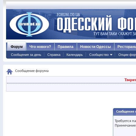
Форум
Что нового?
Правила
Новости Одессы
Ресторан
Сообщения за день
Справка
Календарь
Сообщество
Опции фор
Сообщение форума
Творит
Сообщение 
Требуется п
Примечание: